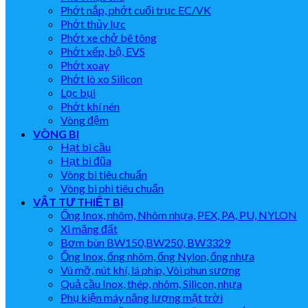
Phớt nắp, phớt cuối trục EC/VK
Phớt thủy lực
Phớt xe chở bê tông
Phớt xếp, bộ, EVS
Phớt xoay
Phớt lò xo Silicon
Lọc bụi
Phớt khí nén
Vòng đệm
VÒNG BI
Hạt bi cầu
Hạt bi đũa
Vòng bi tiêu chuẩn
Vòng bi phi tiêu chuẩn
VẬT TƯ THIẾT BỊ
Ống Inox, nhôm, Nhôm nhựa, PEX, PA, PU, NYLON
Xi măng đất
Bơm bùn BW150,BW250, BW3329
Ống Inox, ống nhôm, ống Nylon, ống nhựa
Vú mỡ, nút khí, lá phíp, Vòi phun sương
Quả cầu Inox, thép, nhôm, Silicon, nhựa
Phụ kiện máy năng lượng mặt trời