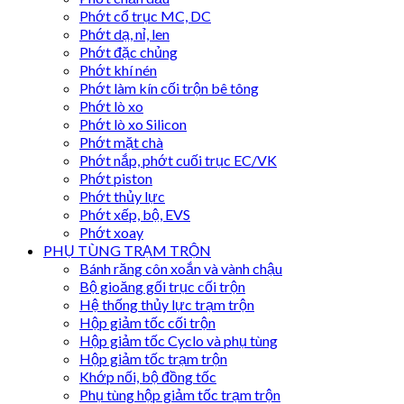
Phớt cổ trục MC, DC
Phớt dạ, nỉ, len
Phớt đặc chủng
Phớt khí nén
Phớt làm kín cối trộn bê tông
Phớt lò xo
Phớt lò xo Silicon
Phớt mặt chà
Phớt nắp, phớt cuối trục EC/VK
Phớt piston
Phớt thủy lực
Phớt xếp, bộ, EVS
Phớt xoay
PHỤ TÙNG TRẠM TRỘN
Bánh răng côn xoắn và vành chậu
Bộ gioăng gối trục cối trộn
Hệ thống thủy lực trạm trộn
Hộp giảm tốc cối trộn
Hộp giảm tốc Cyclo và phụ tùng
Hộp giảm tốc trạm trộn
Khớp nối, bộ đồng tốc
Phụ tùng hộp giảm tốc trạm trộn