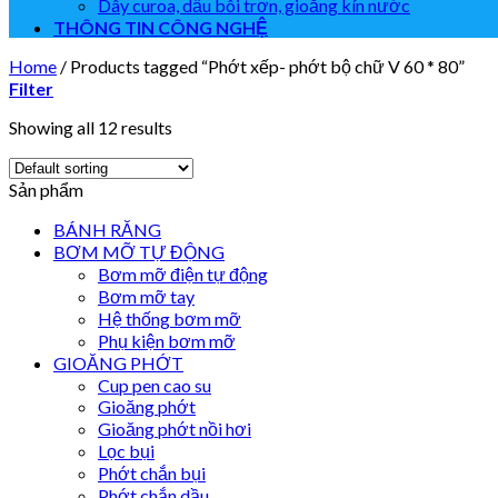
Dây curoa, dầu bôi trơn, gioăng kín nước
THÔNG TIN CÔNG NGHỆ
Home
/
Products tagged “Phớt xếp- phớt bộ chữ V 60 * 80”
Filter
Showing all 12 results
Sản phẩm
BÁNH RĂNG
BƠM MỠ TỰ ĐỘNG
Bơm mỡ điện tự động
Bơm mỡ tay
Hệ thống bơm mỡ
Phụ kiện bơm mỡ
GIOĂNG PHỚT
Cup pen cao su
Gioăng phớt
Gioăng phớt nồi hơi
Lọc bụi
Phớt chắn bụi
Phớt chắn dầu