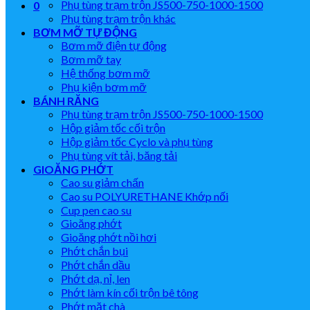
Phụ tùng trạm trộn JS500-750-1000-1500
0
Phụ tùng trạm trộn khác
BƠM MỠ TỰ ĐỘNG
Bơm mỡ điện tự động
Bơm mỡ tay
Hệ thống bơm mỡ
Phụ kiện bơm mỡ
BÁNH RĂNG
Phụ tùng trạm trộn JS500-750-1000-1500
Hộp giảm tốc cối trộn
Hộp giảm tốc Cyclo và phụ tùng
Phụ tùng vít tải, băng tải
GIOĂNG PHỚT
Cao su giảm chấn
Cao su POLYURETHANE Khớp nối
Cup pen cao su
Gioăng phớt
Gioăng phớt nồi hơi
Phớt chắn bụi
Phớt chắn dầu
Phớt dạ, nỉ, len
Phớt làm kín cối trộn bê tông
Phớt mặt chà