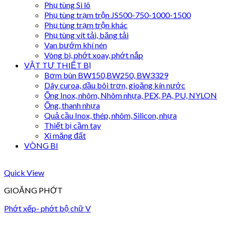
Phụ tùng Si lô
Phụ tùng trạm trộn JS500-750-1000-1500
Phụ tùng trạm trộn khác
Phụ tùng vít tải, băng tải
Van bướm khí nén
Vòng bi, phớt xoay, phớt nắp
VẬT TƯ THIẾT BỊ
Bơm bùn BW150,BW250, BW3329
Dây curoa, dầu bôi trơn, gioăng kín nước
Ống Inox, nhôm, Nhôm nhựa, PEX, PA, PU, NYLON
Ống, thanh nhựa
Quả cầu Inox, thép, nhôm, Silicon, nhựa
Thiết bị cầm tay
Xi măng đất
VÒNG BI
Quick View
GIOĂNG PHỚT
Phớt xếp- phớt bộ chữ V