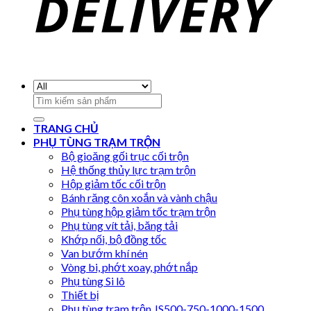
Search
for:
TRANG CHỦ
PHỤ TÙNG TRẠM TRỘN
Bộ gioăng gối trục cối trộn
Hệ thống thủy lực trạm trộn
Hộp giảm tốc cối trộn
Bánh răng côn xoắn và vành chậu
Phụ tùng hộp giảm tốc trạm trộn
Phụ tùng vít tải, băng tải
Khớp nối, bộ đồng tốc
Van bướm khí nén
Vòng bi, phớt xoay, phớt nắp
Phụ tùng Si lô
Thiết bị
Phụ tùng trạm trộn JS500-750-1000-1500