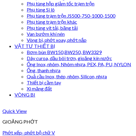
Phụ tùng hộp giảm tốc trạm trộn
Phụ tùng Si lô
Phụ tùng trạm trộn JS500-750-1000-1500
Phụ tùng trạm trộn khác
Phụ tùng vít tải, băng tải
Van bướm khí nén
Vòng bi, phớt xoay, phớt nắp
VẬT TƯ THIẾT BỊ
Bơm bùn BW150,BW250, BW3329
Dây curoa, dầu bôi trơn, gioăng kín nước
Ống Inox, nhôm, Nhôm nhựa, PEX, PA, PU, NYLON
Ống, thanh nhựa
Quả cầu Inox, thép, nhôm, Silicon, nhựa
Thiết bị cầm tay
Xi măng đất
VÒNG BI
Quick View
GIOĂNG PHỚT
Phớt xếp- phớt bộ chữ V