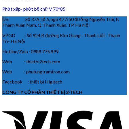
Phớt xếp- phớt bộ chữ V 70*85
Đ/c : Số 37A, tổ 6, ngõ 477/50 đường Nguyễn Trãi, P.
Thanh Xuân Nam, Q. Thanh Xuân, TP. Hà Nội
VPGD : Số 924 B đường Kim Giang - Thanh Liệt- Thanh
Trì- Hà Nội
Hotline/Zalo : 0988.775.899
Web : thietbi2tech.com
Web : phutungtramtron.com
Facebook : thiết bị Higitech
CÔNG TY CỔ PHẦN THIẾT BỊ 2-TECH