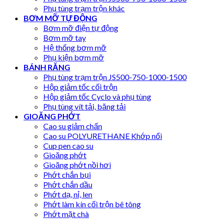
Phụ tùng trạm trộn khác
BƠM MỠ TỰ ĐỘNG
Bơm mỡ điện tự động
Bơm mỡ tay
Hệ thống bơm mỡ
Phụ kiện bơm mỡ
BÁNH RĂNG
Phụ tùng trạm trộn JS500-750-1000-1500
Hộp giảm tốc cối trộn
Hộp giảm tốc Cyclo và phụ tùng
Phụ tùng vít tải, băng tải
GIOĂNG PHỚT
Cao su giảm chấn
Cao su POLYURETHANE Khớp nối
Cup pen cao su
Gioăng phớt
Gioăng phớt nồi hơi
Phớt chắn bụi
Phớt chắn dầu
Phớt dạ, nỉ, len
Phớt làm kín cối trộn bê tông
Phớt mặt chà