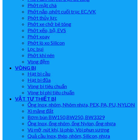
Phớt mặt chà
Phớt nắp, phớt cuối trục EC/VK
Phớt thủy lực
Phớt xe chở bê tông
Phớt xếp, bộ, EVS
Phớt xoay
Phớt lò xo Silicon
Lọc bụi
Phớt khí nén
Vòng đệm
VÒNG BI
Hạt bi cầu
Hạt bi đũa
Vòng bi tiêu chuẩn
Vòng bi phi tiêu chuẩn
VẬT TƯ THIẾT BỊ
Ống Inox, nhôm, Nhôm nhựa, PEX, PA, PU, NYLON
Xi măng đất
Bơm bùn BW150,BW250, BW3329
Ống Inox, ống nhôm, ống Nylon, ống nhựa
Vú mỡ, nút khí, lá phíp, Vòi phun sương
Quả cầu Inox, thép, nhôm, Silicon, nhựa