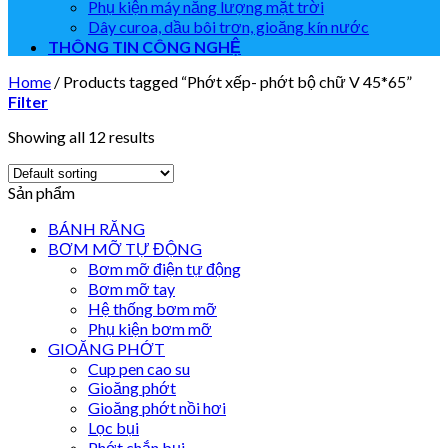
Phụ kiện máy năng lượng mặt trời
Dây curoa, dầu bôi trơn, gioăng kín nước
THÔNG TIN CÔNG NGHỆ
Home
/
Products tagged “Phớt xếp- phớt bộ chữ V 45*65”
Filter
Showing all 12 results
Sản phẩm
BÁNH RĂNG
BƠM MỠ TỰ ĐỘNG
Bơm mỡ điện tự động
Bơm mỡ tay
Hệ thống bơm mỡ
Phụ kiện bơm mỡ
GIOĂNG PHỚT
Cup pen cao su
Gioăng phớt
Gioăng phớt nồi hơi
Lọc bụi
Phớt chắn bụi