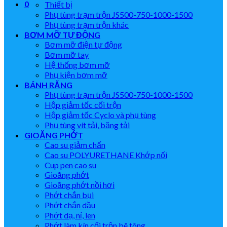
0
Thiết bị
Phụ tùng trạm trộn JS500-750-1000-1500
Phụ tùng trạm trộn khác
BƠM MỠ TỰ ĐỘNG
Bơm mỡ điện tự động
Bơm mỡ tay
Hệ thống bơm mỡ
Phụ kiện bơm mỡ
BÁNH RĂNG
Phụ tùng trạm trộn JS500-750-1000-1500
Hộp giảm tốc cối trộn
Hộp giảm tốc Cyclo và phụ tùng
Phụ tùng vít tải, băng tải
GIOĂNG PHỚT
Cao su giảm chấn
Cao su POLYURETHANE Khớp nối
Cup pen cao su
Gioăng phớt
Gioăng phớt nồi hơi
Phớt chắn bụi
Phớt chắn dầu
Phớt dạ, nỉ, len
Phớt làm kín cối trộn bê tông