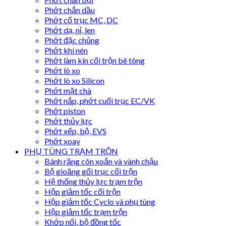
Phớt chắn dầu
Phớt cổ trục MC, DC
Phớt dạ, nỉ, len
Phớt đặc chủng
Phớt khí nén
Phớt làm kín cối trộn bê tông
Phớt lò xo
Phớt lò xo Silicon
Phớt mặt chà
Phớt nắp, phớt cuối trục EC/VK
Phớt piston
Phớt thủy lực
Phớt xếp, bộ, EVS
Phớt xoay
PHỤ TÙNG TRẠM TRỘN
Bánh răng côn xoắn và vành chậu
Bộ gioăng gối trục cối trộn
Hệ thống thủy lực trạm trộn
Hộp giảm tốc cối trộn
Hộp giảm tốc Cyclo và phụ tùng
Hộp giảm tốc trạm trộn
Khớp nối, bộ đồng tốc