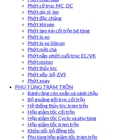
Phớt cổ trục MC, DC
Phớt dạ, nỉ, len
Phớt đặc chủng
Phớt khí nén
Phớt làm kín cối trộn bê tông
Phớt lò xo
Phớt lò xo Silicon
Phớt mặt chà
Phớt nắp, phớt cuối trục EC/VK
Phớt piston
Phớt thủy lực
Phớt xếp, bộ, EVS
Phớt xoay
PHỤ TÙNG TRẠM TRỘN
Bánh răng côn xoắn và vành chậu
Bộ gioăng gối trục cối trộn
Hệ thống thủy lực trạm trộn
Hộp giảm tốc cối trộn
Hộp giảm tốc Cyclo và phụ tùng
Hộp giảm tốc trạm trộn
Khớp nối, bộ đồng tốc
Phụ tùng hộp giảm tốc trạm trộn