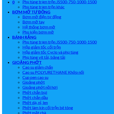
Phụ tùng trạm trộn JS500-750-1000-1500
0
Phụ tùng trạm trộn khác
BƠM MỠ TỰ ĐỘNG
Bơm mỡ điện tự động
Bơm mỡ tay
Hệ thống bơm mỡ
Phụ kiện bơm mỡ
BÁNH RĂNG
Phụ tùng trạm trộn JS500-750-1000-1500
Hộp giảm tốc cối trộn
Hộp giảm tốc Cyclo và phụ tùng
Phụ tùng vít tải, băng tải
GIOĂNG PHỚT
Cao su giảm chấn
Cao su POLYURETHANE Khớp nối
Cup pen cao su
Gioăng phớt
Gioăng phớt nồi hơi
Phớt chắn bụi
Phớt chắn dầu
Phớt dạ, nỉ, len
Phớt làm kín cối trộn bê tông
Phớt mặt chà