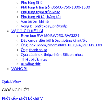
Phụ tùng Si lô
Phụ tùng trạm trộn JS500-750-1000-1500
Phụ tùng trạm trộn khác
Phụ tùng vít tải, băng tải
Van bướm khí nén
Vòng bi, phớt xoay, phớt nắp
VẬT TƯ THIẾT BỊ
Bơm bùn BW150,BW250, BW3329
Dây curoa, dầu bôi trơn, gioăng kín nước
Ống Inox, nhôm, Nhôm nhựa, PEX, PA, PU, NYLON
Ống, thanh nhựa
Quả cầu Inox, thép, nhôm, Silicon, nhựa
Thiết bị cầm tay
Xi măng đất
VÒNG BI
Quick View
GIOĂNG PHỚT
Phớt xếp- phớt bộ chữ V