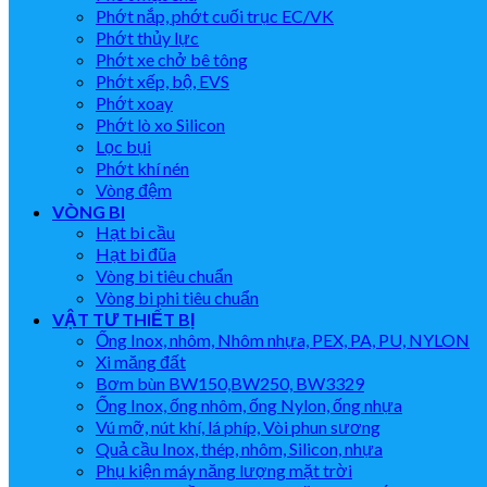
Phớt nắp, phớt cuối trục EC/VK
Phớt thủy lực
Phớt xe chở bê tông
Phớt xếp, bộ, EVS
Phớt xoay
Phớt lò xo Silicon
Lọc bụi
Phớt khí nén
Vòng đệm
VÒNG BI
Hạt bi cầu
Hạt bi đũa
Vòng bi tiêu chuẩn
Vòng bi phi tiêu chuẩn
VẬT TƯ THIẾT BỊ
Ống Inox, nhôm, Nhôm nhựa, PEX, PA, PU, NYLON
Xi măng đất
Bơm bùn BW150,BW250, BW3329
Ống Inox, ống nhôm, ống Nylon, ống nhựa
Vú mỡ, nút khí, lá phíp, Vòi phun sương
Quả cầu Inox, thép, nhôm, Silicon, nhựa
Phụ kiện máy năng lượng mặt trời