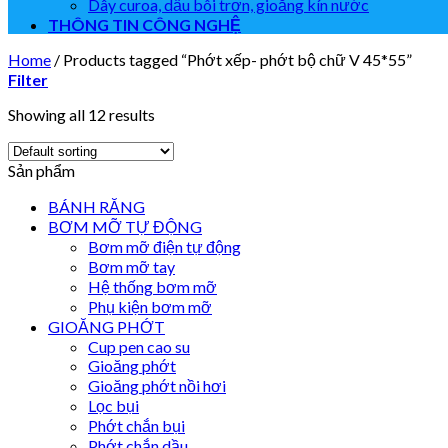
Dây curoa, dầu bôi trơn, gioăng kín nước
THÔNG TIN CÔNG NGHỆ
Home
/
Products tagged “Phớt xếp- phớt bộ chữ V 45*55”
Filter
Showing all 12 results
Sản phẩm
BÁNH RĂNG
BƠM MỠ TỰ ĐỘNG
Bơm mỡ điện tự động
Bơm mỡ tay
Hệ thống bơm mỡ
Phụ kiện bơm mỡ
GIOĂNG PHỚT
Cup pen cao su
Gioăng phớt
Gioăng phớt nồi hơi
Lọc bụi
Phớt chắn bụi
Phớt chắn dầu