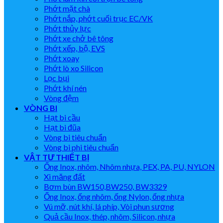
Phớt mặt chà
Phớt nắp, phớt cuối trục EC/VK
Phớt thủy lực
Phớt xe chở bê tông
Phớt xếp, bộ, EVS
Phớt xoay
Phớt lò xo Silicon
Lọc bụi
Phớt khí nén
Vòng đệm
VÒNG BI
Hạt bi cầu
Hạt bi đũa
Vòng bi tiêu chuẩn
Vòng bi phi tiêu chuẩn
VẬT TƯ THIẾT BỊ
Ống Inox, nhôm, Nhôm nhựa, PEX, PA, PU, NYLON
Xi măng đất
Bơm bùn BW150,BW250, BW3329
Ống Inox, ống nhôm, ống Nylon, ống nhựa
Vú mỡ, nút khí, lá phíp, Vòi phun sương
Quả cầu Inox, thép, nhôm, Silicon, nhựa