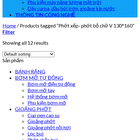
Phụ kiện máy năng lượng mặt trời
Dây curoa, dầu bôi trơn, gioăng kín nước
THÔNG TIN CÔNG NGHỆ
Home
/
Products tagged “Phớt xếp- phớt bộ chữ V 130*160”
Filter
Showing all 12 results
Sản phẩm
BÁNH RĂNG
BƠM MỠ TỰ ĐỘNG
Bơm mỡ điện tự động
Bơm mỡ tay
Hệ thống bơm mỡ
Phụ kiện bơm mỡ
GIOĂNG PHỚT
Cup pen cao su
Gioăng phớt
Gioăng phớt nồi hơi
Lọc bụi
Phớt chắn bụi