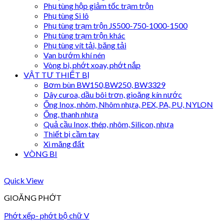
Phụ tùng hộp giảm tốc trạm trộn
Phụ tùng Si lô
Phụ tùng trạm trộn JS500-750-1000-1500
Phụ tùng trạm trộn khác
Phụ tùng vít tải, băng tải
Van bướm khí nén
Vòng bi, phớt xoay, phớt nắp
VẬT TƯ THIẾT BỊ
Bơm bùn BW150,BW250, BW3329
Dây curoa, dầu bôi trơn, gioăng kín nước
Ống Inox, nhôm, Nhôm nhựa, PEX, PA, PU, NYLON
Ống, thanh nhựa
Quả cầu Inox, thép, nhôm, Silicon, nhựa
Thiết bị cầm tay
Xi măng đất
VÒNG BI
Quick View
GIOĂNG PHỚT
Phớt xếp- phớt bộ chữ V