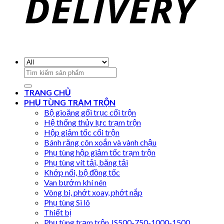
Search
for:
TRANG CHỦ
PHỤ TÙNG TRẠM TRỘN
Bộ gioăng gối trục cối trộn
Hệ thống thủy lực trạm trộn
Hộp giảm tốc cối trộn
Bánh răng côn xoắn và vành chậu
Phụ tùng hộp giảm tốc trạm trộn
Phụ tùng vít tải, băng tải
Khớp nối, bộ đồng tốc
Van bướm khí nén
Vòng bi, phớt xoay, phớt nắp
Phụ tùng Si lô
Thiết bị
Phụ tùng trạm trộn JS500-750-1000-1500