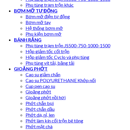
Phụ tùng trạm trộn khác
BƠM MỠ TỰ ĐỘNG
Bơm mỡ điện tự động
Bơm mỡ tay
Hệ thống bơm mỡ
Phụ kiện bơm mỡ
BÁNH RĂNG
Phụ tùng trạm trộn JS500-750-1000-1500
Hộp giảm tốc cối trộn
Hộp giảm tốc Cyclo và phụ tùng
Phụ tùng vít tải, băng tải
GIOĂNG PHỚT
Cao su giảm chấn
Cao su POLYURETHANE Khớp nối
Cup pen cao su
Gioăng phớt
Gioăng phớt nồi hơi
Phớt chắn bụi
Phớt chắn dầu
Phớt dạ, nỉ, len
Phớt làm kín cối trộn bê tông
Phớt mặt chà