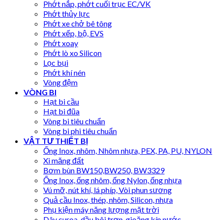
Phớt nắp, phớt cuối trục EC/VK
Phớt thủy lực
Phớt xe chở bê tông
Phớt xếp, bộ, EVS
Phớt xoay
Phớt lò xo Silicon
Lọc bụi
Phớt khí nén
Vòng đệm
VÒNG BI
Hạt bi cầu
Hạt bi đũa
Vòng bi tiêu chuẩn
Vòng bi phi tiêu chuẩn
VẬT TƯ THIẾT BỊ
Ống Inox, nhôm, Nhôm nhựa, PEX, PA, PU, NYLON
Xi măng đất
Bơm bùn BW150,BW250, BW3329
Ống Inox, ống nhôm, ống Nylon, ống nhựa
Vú mỡ, nút khí, lá phíp, Vòi phun sương
Quả cầu Inox, thép, nhôm, Silicon, nhựa
Phụ kiện máy năng lượng mặt trời
Dây curoa, dầu bôi trơn, gioăng kín nước