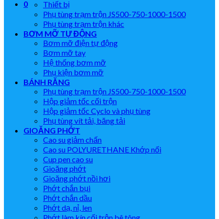
0
Thiết bị
Phụ tùng trạm trộn JS500-750-1000-1500
Phụ tùng trạm trộn khác
BƠM MỠ TỰ ĐỘNG
Bơm mỡ điện tự động
Bơm mỡ tay
Hệ thống bơm mỡ
Phụ kiện bơm mỡ
BÁNH RĂNG
Phụ tùng trạm trộn JS500-750-1000-1500
Hộp giảm tốc cối trộn
Hộp giảm tốc Cyclo và phụ tùng
Phụ tùng vít tải, băng tải
GIOĂNG PHỚT
Cao su giảm chấn
Cao su POLYURETHANE Khớp nối
Cup pen cao su
Gioăng phớt
Gioăng phớt nồi hơi
Phớt chắn bụi
Phớt chắn dầu
Phớt dạ, nỉ, len
Phớt làm kín cối trộn bê tông