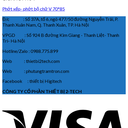
Phớt xếp- phớt bộ chữ V 70*85
Đ/c : Số 37A, tổ 6, ngõ 477/50 đường Nguyễn Trãi, P.
Thanh Xuân Nam, Q. Thanh Xuân, TP. Hà Nội
VPGD : Số 924 B đường Kim Giang - Thanh Liệt- Thanh
Trì- Hà Nội
Hotline/Zalo : 0988.775.899
Web : thietbi2tech.com
Web : phutungtramtron.com
Facebook : thiết bị Higitech
CÔNG TY CỔ PHẦN THIẾT BỊ 2-TECH