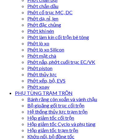
Phớt chắn dầu
Phớt cổ trục MC, DC
Phớt dạ, nỉ, len
Phớt đặc chủng
Phớt khí nén
Phớt làm kín cối trộn bê tông
Phớt lò xo
Phớt lò xo Silicon
Phớt mặt chà
Phớt nắp, phớt cuối trục EC/VK
Phớt piston
Phớt thủy lực
Phớt xếp, bộ, EVS
Phớt xoay
PHỤ TÙNG TRẠM TRỘN
Bánh răng côn xoắn và vành chậu
Bộ gioăng gối trục cối trộn
Hệ thống thủy lực trạm trộn
Hộp giảm tốc cối trộn
Hộp giảm tốc Cyclo và phụ tùng
Hộp giảm tốc trạm trộn
Khớp nối, bộ đồng tốc