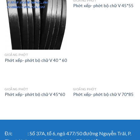
GIOĂNG PHỚT
Phớt xếp- phớt bộ chữ V 45*55
GIOĂNG PHỚT
Phớt xếp- phớt bộ chữ V 40 * 60
GIOĂNG PHỚT
GIOĂNG PHỚT
Phớt xếp- phớt bộ chữ V 45*60
Phớt xếp- phớt bộ chữ V 70*85
Đ/c : Số 37A, tổ 6, ngõ 477/50 đường Nguyễn Trãi, P.