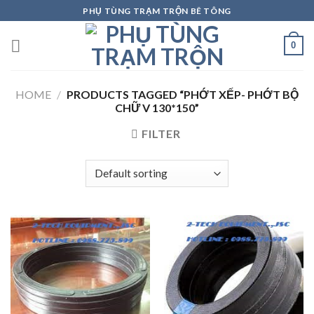
Skip
PHỤ TÙNG TRẠM TRỘN BÊ TÔNG
to
content
0
HOME
/
PRODUCTS TAGGED “PHỚT XẾP- PHỚT BỘ
CHỮ V 130*150”
FILTER