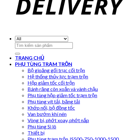
Search
for:
TRANG CHỦ
PHỤ TÙNG TRẠM TRỘN
Bộ gioăng gối trục cối trộn
Hệ thống thủy lực trạm trộn
Hộp giảm tốc cối trộn
Bánh răng côn xoắn và vành chậu
Phụ tùng hộp giảm tốc trạm trộn
Phụ tùng vít tải, băng tải
Khớp nối, bộ đồng tốc
Van bướm khí nén
Vòng bi, phớt xoay, phớt nắp
Phụ tùng Si lô
Thiết bị
Phụ tùng trạm trộn JS500-750-1000-1500