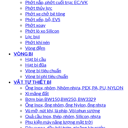
Phớt nắp, phớt cuối trục EC/VK
Phớt thủy lực
Phớt xe chở bê tông
Phớt xếp, bộ, EVS
Phớt xoay
Phớt lò xo Silicon
Lọc bụi
Phớt khí nén
Vòng đệm
VÒNG BI
Hạt bi cầu
Hạt bi đũa
Vòng bi tiêu chuẩn
Vòng bi phi tiêu chuẩn
VẬT TƯ THIẾT BỊ
Ống Inox, nhôm, Nhôm nhựa, PEX, PA, PU, NYLON
Xi măng đất
Bơm bùn BW150,BW250, BW3329
Ống Inox, ống nhôm, ống Nylon, ống nhựa
Vú mỡ, nút khí, lá phíp, Vòi phun sương
Quả cầu Inox, thép, nhôm, Silicon, nhựa
Phụ kiện máy năng lượng mặt trời
Dây curoa, dầu bôi trơn, gioăng kín nước