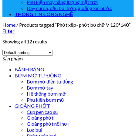
Phụ kiện máy năng lượng mặt trời
Dây curoa, dầu bôi trơn, gioăng kín nước
THÔNG TIN CÔNG NGHỆ
Home
/
Products tagged “Phớt xếp- phớt bộ chữ V 120*140”
Filter
Showing all 12 results
Sản phẩm
BÁNH RĂNG
BƠM MỠ TỰ ĐỘNG
Bơm mỡ điện tự động
Bơm mỡ tay
Hệ thống bơm mỡ
Phụ kiện bơm mỡ
GIOĂNG PHỚT
Cup pen cao su
Gioăng phớt
Gioăng phớt nồi hơi
Lọc bụi
Phớt chắn bụi