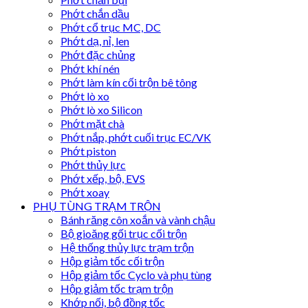
Phớt chắn dầu
Phớt cổ trục MC, DC
Phớt dạ, nỉ, len
Phớt đặc chủng
Phớt khí nén
Phớt làm kín cối trộn bê tông
Phớt lò xo
Phớt lò xo Silicon
Phớt mặt chà
Phớt nắp, phớt cuối trục EC/VK
Phớt piston
Phớt thủy lực
Phớt xếp, bộ, EVS
Phớt xoay
PHỤ TÙNG TRẠM TRỘN
Bánh răng côn xoắn và vành chậu
Bộ gioăng gối trục cối trộn
Hệ thống thủy lực trạm trộn
Hộp giảm tốc cối trộn
Hộp giảm tốc Cyclo và phụ tùng
Hộp giảm tốc trạm trộn
Khớp nối, bộ đồng tốc