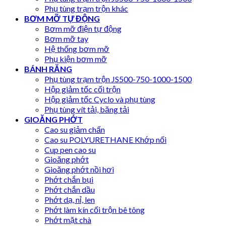
Phụ tùng trạm trộn khác
BƠM MỠ TỰ ĐỘNG
Bơm mỡ điện tự động
Bơm mỡ tay
Hệ thống bơm mỡ
Phụ kiện bơm mỡ
BÁNH RĂNG
Phụ tùng trạm trộn JS500-750-1000-1500
Hộp giảm tốc cối trộn
Hộp giảm tốc Cyclo và phụ tùng
Phụ tùng vít tải, băng tải
GIOĂNG PHỚT
Cao su giảm chấn
Cao su POLYURETHANE Khớp nối
Cup pen cao su
Gioăng phớt
Gioăng phớt nồi hơi
Phớt chắn bụi
Phớt chắn dầu
Phớt dạ, nỉ, len
Phớt làm kín cối trộn bê tông
Phớt mặt chà