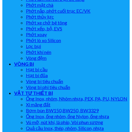
Phớt mặt chà
Phớt nắp, phớt cuối trục EC/VK
Phớt thủy lực
Phớt xe chở bê tông
Phớt xếp, bộ, EVS
Phớt xoay
Phớt lò xo Silicon
Lọc bụi
Phớt khí nén
Vòng đệm
VÒNG BI
Hạt bi cầu
Hạt bi đũa
Vòng bi tiêu chuẩn
Vòng bi phi tiêu chuẩn
VẬT TƯ THIẾT BỊ
Ống Inox, nhôm, Nhôm nhựa, PEX, PA, PU, NYLON
Xi măng đất
Bơm bùn BW150,BW250, BW3329
Ống Inox, ống nhôm, ống Nylon, ống nhựa
Vú mỡ, nút khí, lá phíp, Vòi phun sương
Quả cầu Inox, thép, nhôm, Silicon, nhựa