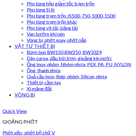
Phụ tùng hộp giảm tốc trạm trộn
Phụ tùng Si lô
Phụ tùng trạm trộn JS500-750-1000-1500
Phụ tùng trạm trộn khác
Phụ tùng vít tải, băng tải
Van bướm khí nén
Vòng bi, phớt xoay, phớt nắp
VẬT TƯ THIẾT BỊ
Bơm bùn BW150,BW250, BW3329
Dây curoa, dầu bôi trơn, gioăng kín nước
Ống Inox, nhôm, Nhôm nhựa, PEX, PA, PU, NYLON
Ống, thanh nhựa
Quả cầu Inox, thép, nhôm, Silicon, nhựa
Thiết bị cầm tay
Xi măng đất
VÒNG BI
Quick View
GIOĂNG PHỚT
Phớt xếp- phớt bộ chữ V