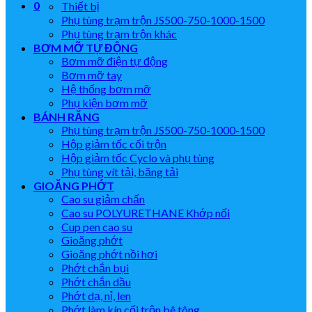
0
Thiết bị
Phụ tùng trạm trộn JS500-750-1000-1500
Phụ tùng trạm trộn khác
BƠM MỠ TỰ ĐỘNG
Bơm mỡ điện tự động
Bơm mỡ tay
Hệ thống bơm mỡ
Phụ kiện bơm mỡ
BÁNH RĂNG
Phụ tùng trạm trộn JS500-750-1000-1500
Hộp giảm tốc cối trộn
Hộp giảm tốc Cyclo và phụ tùng
Phụ tùng vít tải, băng tải
GIOĂNG PHỚT
Cao su giảm chấn
Cao su POLYURETHANE Khớp nối
Cup pen cao su
Gioăng phớt
Gioăng phớt nồi hơi
Phớt chắn bụi
Phớt chắn dầu
Phớt dạ, nỉ, len
Phớt làm kín cối trộn bê tông