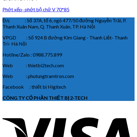
Phớt xếp- phớt bộ chữ V 70*85
Đ/c : Số 37A, tổ 6, ngõ 477/50 đường Nguyễn Trãi, P.
Thanh Xuân Nam, Q. Thanh Xuân, TP. Hà Nội
VPGD : Số 924 B đường Kim Giang - Thanh Liệt- Thanh
Trì- Hà Nội
Hotline/Zalo : 0988.775.899
Web : thietbi2tech.com
Web : phutungtramtron.com
Facebook : thiết bị Higitech
CÔNG TY CỔ PHẦN THIẾT BỊ 2-TECH