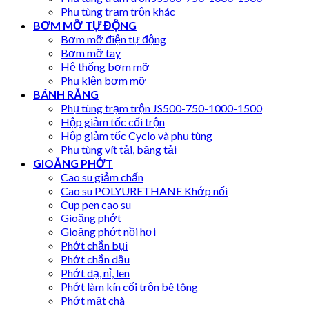
Phụ tùng trạm trộn khác
BƠM MỠ TỰ ĐỘNG
Bơm mỡ điện tự động
Bơm mỡ tay
Hệ thống bơm mỡ
Phụ kiện bơm mỡ
BÁNH RĂNG
Phụ tùng trạm trộn JS500-750-1000-1500
Hộp giảm tốc cối trộn
Hộp giảm tốc Cyclo và phụ tùng
Phụ tùng vít tải, băng tải
GIOĂNG PHỚT
Cao su giảm chấn
Cao su POLYURETHANE Khớp nối
Cup pen cao su
Gioăng phớt
Gioăng phớt nồi hơi
Phớt chắn bụi
Phớt chắn dầu
Phớt dạ, nỉ, len
Phớt làm kín cối trộn bê tông
Phớt mặt chà