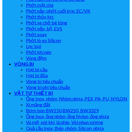
Phớt mặt chà
Phớt nắp, phớt cuối trục EC/VK
Phớt thủy lực
Phớt xe chở bê tông
Phớt xếp, bộ, EVS
Phớt xoay
Phớt lò xo Silicon
Lọc bụi
Phớt khí nén
Vòng đệm
VÒNG BI
Hạt bi cầu
Hạt bi đũa
Vòng bi tiêu chuẩn
Vòng bi phi tiêu chuẩn
VẬT TƯ THIẾT BỊ
Ống Inox, nhôm, Nhôm nhựa, PEX, PA, PU, NYLON
Xi măng đất
Bơm bùn BW150,BW250, BW3329
Ống Inox, ống nhôm, ống Nylon, ống nhựa
Vú mỡ, nút khí, lá phíp, Vòi phun sương
Quả cầu Inox, thép, nhôm, Silicon, nhựa