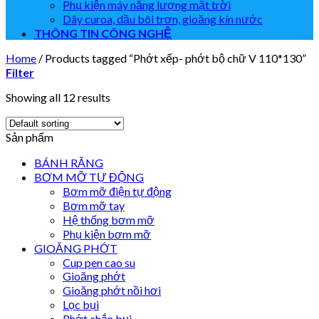
Phụ kiện máy năng lượng mặt trời
Dây curoa, dầu bôi trơn, gioăng kín nước
THÔNG TIN CÔNG NGHỆ
Home
/
Products tagged “Phớt xếp- phớt bộ chữ V 110*130”
Filter
Showing all 12 results
Sản phẩm
BÁNH RĂNG
BƠM MỠ TỰ ĐỘNG
Bơm mỡ điện tự động
Bơm mỡ tay
Hệ thống bơm mỡ
Phụ kiện bơm mỡ
GIOĂNG PHỚT
Cup pen cao su
Gioăng phớt
Gioăng phớt nồi hơi
Lọc bụi
Phớt chắn bụi