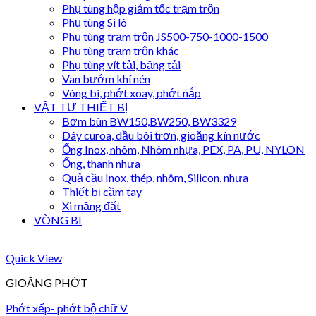
Phụ tùng hộp giảm tốc trạm trộn
Phụ tùng Si lô
Phụ tùng trạm trộn JS500-750-1000-1500
Phụ tùng trạm trộn khác
Phụ tùng vít tải, băng tải
Van bướm khí nén
Vòng bi, phớt xoay, phớt nắp
VẬT TƯ THIẾT BỊ
Bơm bùn BW150,BW250, BW3329
Dây curoa, dầu bôi trơn, gioăng kín nước
Ống Inox, nhôm, Nhôm nhựa, PEX, PA, PU, NYLON
Ống, thanh nhựa
Quả cầu Inox, thép, nhôm, Silicon, nhựa
Thiết bị cầm tay
Xi măng đất
VÒNG BI
Quick View
GIOĂNG PHỚT
Phớt xếp- phớt bộ chữ V