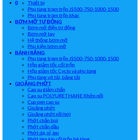
0
Thiết bị
Phụ tùng trạm trộn JS500-750-1000-1500
Phụ tùng trạm trộn khác
BƠM MỠ TỰ ĐỘNG
Bơm mỡ điện tự động
Bơm mỡ tay
Hệ thống bơm mỡ
Phụ kiện bơm mỡ
BÁNH RĂNG
Phụ tùng trạm trộn JS500-750-1000-1500
Hộp giảm tốc cối trộn
Hộp giảm tốc Cyclo và phụ tùng
Phụ tùng vít tải, băng tải
GIOĂNG PHỚT
Cao su giảm chấn
Cao su POLYURETHANE Khớp nối
Cup pen cao su
Gioăng phớt
Gioăng phớt nồi hơi
Phớt chắn bụi
Phớt chắn dầu
Phớt dạ, nỉ, len
Phớt làm kín cối trộn bê tông