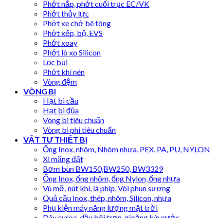
Phớt nắp, phớt cuối trục EC/VK
Phớt thủy lực
Phớt xe chở bê tông
Phớt xếp, bộ, EVS
Phớt xoay
Phớt lò xo Silicon
Lọc bụi
Phớt khí nén
Vòng đệm
VÒNG BI
Hạt bi cầu
Hạt bi đũa
Vòng bi tiêu chuẩn
Vòng bi phi tiêu chuẩn
VẬT TƯ THIẾT BỊ
Ống Inox, nhôm, Nhôm nhựa, PEX, PA, PU, NYLON
Xi măng đất
Bơm bùn BW150,BW250, BW3329
Ống Inox, ống nhôm, ống Nylon, ống nhựa
Vú mỡ, nút khí, lá phíp, Vòi phun sương
Quả cầu Inox, thép, nhôm, Silicon, nhựa
Phụ kiện máy năng lượng mặt trời
Dây curoa, dầu bôi trơn, gioăng kín nước