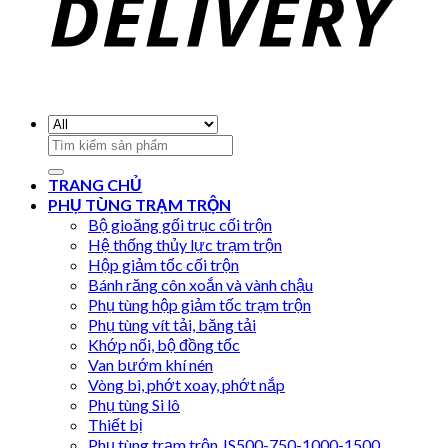
Search
for:
TRANG CHỦ
PHỤ TÙNG TRẠM TRỘN
Bộ gioăng gối trục cối trộn
Hệ thống thủy lực trạm trộn
Hộp giảm tốc cối trộn
Bánh răng côn xoắn và vành chậu
Phụ tùng hộp giảm tốc trạm trộn
Phụ tùng vít tải, băng tải
Khớp nối, bộ đồng tốc
Van bướm khí nén
Vòng bi, phớt xoay, phớt nắp
Phụ tùng Si lô
Thiết bị
Phụ tùng trạm trộn JS500-750-1000-1500