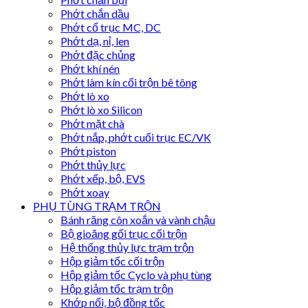
Phớt chắn dầu
Phớt cổ trục MC, DC
Phớt dạ, nỉ, len
Phớt đặc chủng
Phớt khí nén
Phớt làm kín cối trộn bê tông
Phớt lò xo
Phớt lò xo Silicon
Phớt mặt chà
Phớt nắp, phớt cuối trục EC/VK
Phớt piston
Phớt thủy lực
Phớt xếp, bộ, EVS
Phớt xoay
PHỤ TÙNG TRẠM TRỘN
Bánh răng côn xoắn và vành chậu
Bộ gioăng gối trục cối trộn
Hệ thống thủy lực trạm trộn
Hộp giảm tốc cối trộn
Hộp giảm tốc Cyclo và phụ tùng
Hộp giảm tốc trạm trộn
Khớp nối, bộ đồng tốc