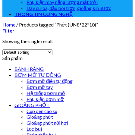
Phụ kiện máy năng lượng mặt trời
Dây curoa, dầu bôi trơn, gioăng kín nước
THÔNG TIN CÔNG NGHỆ
Home
/
Products tagged “Phớt (UN8*22*10)”
Filter
Showing the single result
Sản phẩm
BÁNH RĂNG
BƠM MỠ TỰ ĐỘNG
Bơm mỡ điện tự động
Bơm mỡ tay
Hệ thống bơm mỡ
Phụ kiện bơm mỡ
GIOĂNG PHỚT
Cup pen cao su
Gioăng phớt
Gioăng phớt nồi hơi
Lọc bụi
Phớt chắn bụi