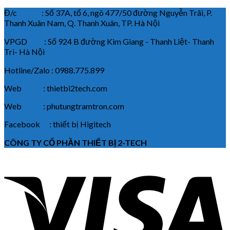
Đ/c : Số 37A, tổ 6, ngõ 477/50 đường Nguyễn Trãi, P.
Thanh Xuân Nam, Q. Thanh Xuân, TP. Hà Nội
VPGD : Số 924 B đường Kim Giang - Thanh Liệt- Thanh
Trì- Hà Nội
Hotline/Zalo : 0988.775.899
Web : thietbi2tech.com
Web : phutungtramtron.com
Facebook : thiết bị Higitech
CÔNG TY CỔ PHẦN THIẾT BỊ 2-TECH