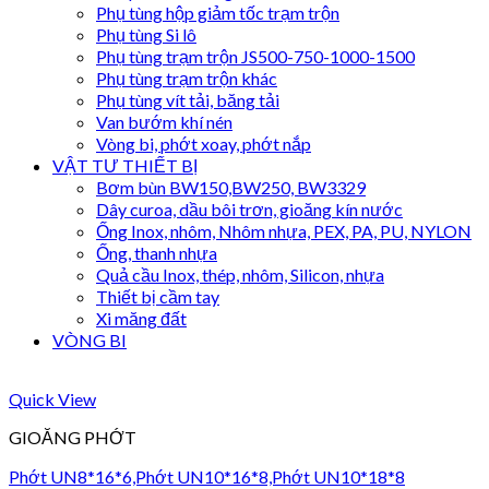
Phụ tùng hộp giảm tốc trạm trộn
Phụ tùng Si lô
Phụ tùng trạm trộn JS500-750-1000-1500
Phụ tùng trạm trộn khác
Phụ tùng vít tải, băng tải
Van bướm khí nén
Vòng bi, phớt xoay, phớt nắp
VẬT TƯ THIẾT BỊ
Bơm bùn BW150,BW250, BW3329
Dây curoa, dầu bôi trơn, gioăng kín nước
Ống Inox, nhôm, Nhôm nhựa, PEX, PA, PU, NYLON
Ống, thanh nhựa
Quả cầu Inox, thép, nhôm, Silicon, nhựa
Thiết bị cầm tay
Xi măng đất
VÒNG BI
Quick View
GIOĂNG PHỚT
Phớt UN8*16*6,Phớt UN10*16*8,Phớt UN10*18*8