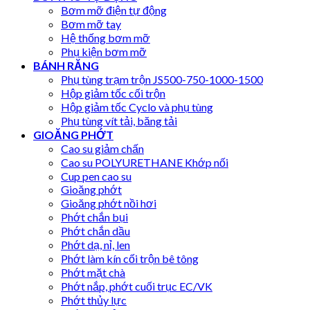
Bơm mỡ điện tự động
Bơm mỡ tay
Hệ thống bơm mỡ
Phụ kiện bơm mỡ
BÁNH RĂNG
Phụ tùng trạm trộn JS500-750-1000-1500
Hộp giảm tốc cối trộn
Hộp giảm tốc Cyclo và phụ tùng
Phụ tùng vít tải, băng tải
GIOĂNG PHỚT
Cao su giảm chấn
Cao su POLYURETHANE Khớp nối
Cup pen cao su
Gioăng phớt
Gioăng phớt nồi hơi
Phớt chắn bụi
Phớt chắn dầu
Phớt dạ, nỉ, len
Phớt làm kín cối trộn bê tông
Phớt mặt chà
Phớt nắp, phớt cuối trục EC/VK
Phớt thủy lực