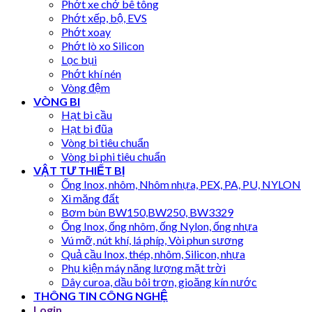
Phớt xe chở bê tông
Phớt xếp, bộ, EVS
Phớt xoay
Phớt lò xo Silicon
Lọc bụi
Phớt khí nén
Vòng đệm
VÒNG BI
Hạt bi cầu
Hạt bi đũa
Vòng bi tiêu chuẩn
Vòng bi phi tiêu chuẩn
VẬT TƯ THIẾT BỊ
Ống Inox, nhôm, Nhôm nhựa, PEX, PA, PU, NYLON
Xi măng đất
Bơm bùn BW150,BW250, BW3329
Ống Inox, ống nhôm, ống Nylon, ống nhựa
Vú mỡ, nút khí, lá phíp, Vòi phun sương
Quả cầu Inox, thép, nhôm, Silicon, nhựa
Phụ kiện máy năng lượng mặt trời
Dây curoa, dầu bôi trơn, gioăng kín nước
THÔNG TIN CÔNG NGHỆ
Login