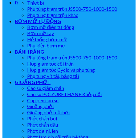
0
Thiết bị
Phụ tùng trạm trộn JS500-750-1000-1500
Phụ tùng trạm trộn khác
BƠM MỠ TỰ ĐỘNG
Bơm mỡ điện tự động
Bơm mỡ tay
Hệ thống bơm mỡ
Phụ kiện bơm mỡ
BÁNH RĂNG
Phụ tùng trạm trộn JS500-750-1000-1500
Hộp giảm tốc cối trộn
Hộp giảm tốc Cyclo và phụ tùng
Phụ tùng vít tải, băng tải
GIOĂNG PHỚT
Cao su giảm chấn
Cao su POLYURETHANE Khớp nối
Cup pen cao su
Gioăng phớt
Gioăng phớt nồi hơi
Phớt chắn bụi
Phớt chắn dầu
Phớt dạ, nỉ, len
Phớt làm kín cối trộn bê tông