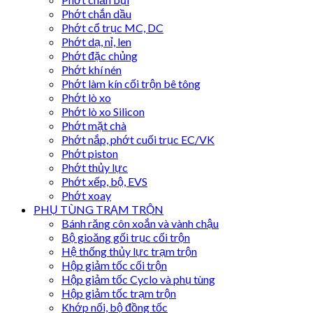
Phớt chắn dầu
Phớt cổ trục MC, DC
Phớt dạ, nỉ, len
Phớt đặc chủng
Phớt khí nén
Phớt làm kín cối trộn bê tông
Phớt lò xo
Phớt lò xo Silicon
Phớt mặt chà
Phớt nắp, phớt cuối trục EC/VK
Phớt piston
Phớt thủy lực
Phớt xếp, bộ, EVS
Phớt xoay
PHỤ TÙNG TRẠM TRỘN
Bánh răng côn xoắn và vành chậu
Bộ gioăng gối trục cối trộn
Hệ thống thủy lực trạm trộn
Hộp giảm tốc cối trộn
Hộp giảm tốc Cyclo và phụ tùng
Hộp giảm tốc trạm trộn
Khớp nối, bộ đồng tốc