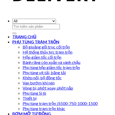
Search
for:
TRANG CHỦ
PHỤ TÙNG TRẠM TRỘN
Bộ gioăng gối trục cối trộn
Hệ thống thủy lực trạm trộn
Hộp giảm tốc cối trộn
Bánh răng côn xoắn và vành chậu
Phụ tùng hộp giảm tốc trạm trộn
Phụ tùng vít tải, băng tải
Khớp nối, bộ đồng tốc
Van bướm khí nén
Vòng bi, phớt xoay, phớt nắp
Phụ tùng Si lô
Thiết bị
Phụ tùng trạm trộn JS500-750-1000-1500
Phụ tùng trạm trộn khác
BƠM MỠ TỰ ĐỘNG