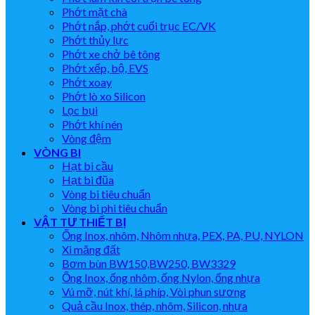
Phớt mặt chà
Phớt nắp, phớt cuối trục EC/VK
Phớt thủy lực
Phớt xe chở bê tông
Phớt xếp, bộ, EVS
Phớt xoay
Phớt lò xo Silicon
Lọc bụi
Phớt khí nén
Vòng đệm
VÒNG BI
Hạt bi cầu
Hạt bi đũa
Vòng bi tiêu chuẩn
Vòng bi phi tiêu chuẩn
VẬT TƯ THIẾT BỊ
Ống Inox, nhôm, Nhôm nhựa, PEX, PA, PU, NYLON
Xi măng đất
Bơm bùn BW150,BW250, BW3329
Ống Inox, ống nhôm, ống Nylon, ống nhựa
Vú mỡ, nút khí, lá phíp, Vòi phun sương
Quả cầu Inox, thép, nhôm, Silicon, nhựa