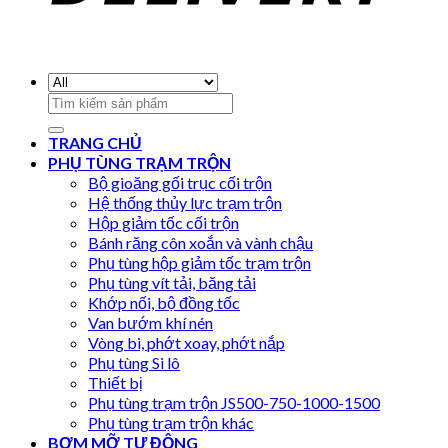
Search
for:
TRANG CHỦ
PHỤ TÙNG TRẠM TRỘN
Bộ gioăng gối trục cối trộn
Hệ thống thủy lực trạm trộn
Hộp giảm tốc cối trộn
Bánh răng côn xoắn và vành chậu
Phụ tùng hộp giảm tốc trạm trộn
Phụ tùng vít tải, băng tải
Khớp nối, bộ đồng tốc
Van bướm khí nén
Vòng bi, phớt xoay, phớt nắp
Phụ tùng Si lô
Thiết bị
Phụ tùng trạm trộn JS500-750-1000-1500
Phụ tùng trạm trộn khác
BƠM MỠ TỰ ĐỘNG