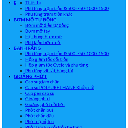
0
Thiết bị
Phụ tùng trạm trộn JS500-750-1000-1500
Phụ tùng trạm trộn khác
BƠM MỠ TỰ ĐỘNG
Bơm mỡ điện tự động
Bơm mỡ tay
Hệ thống bơm mỡ
Phụ kiện bơm mỡ
BÁNH RĂNG
Phụ tùng trạm trộn JS500-750-1000-1500
Hộp giảm tốc cối trộn
Hộp giảm tốc Cyclo và phụ tùng
Phụ tùng vít tải, băng tải
GIOĂNG PHỚT
Cao su giảm chấn
Cao su POLYURETHANE Khớp nối
Cup pen cao su
Gioăng phớt
Gioăng phớt nồi hơi
Phớt chắn bụi
Phớt chắn dầu
Phớt dạ, nỉ, len
Phớt làm kín cối trộn bê tông