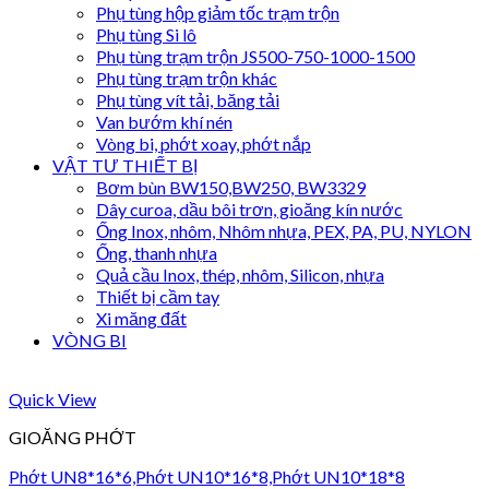
Phụ tùng hộp giảm tốc trạm trộn
Phụ tùng Si lô
Phụ tùng trạm trộn JS500-750-1000-1500
Phụ tùng trạm trộn khác
Phụ tùng vít tải, băng tải
Van bướm khí nén
Vòng bi, phớt xoay, phớt nắp
VẬT TƯ THIẾT BỊ
Bơm bùn BW150,BW250, BW3329
Dây curoa, dầu bôi trơn, gioăng kín nước
Ống Inox, nhôm, Nhôm nhựa, PEX, PA, PU, NYLON
Ống, thanh nhựa
Quả cầu Inox, thép, nhôm, Silicon, nhựa
Thiết bị cầm tay
Xi măng đất
VÒNG BI
Quick View
GIOĂNG PHỚT
Phớt UN8*16*6,Phớt UN10*16*8,Phớt UN10*18*8