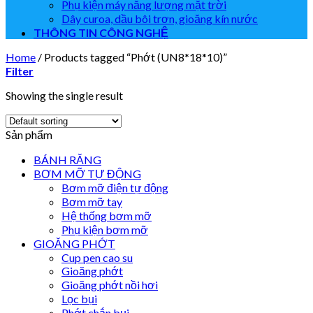
Phụ kiện máy năng lượng mặt trời
Dây curoa, dầu bôi trơn, gioăng kín nước
THÔNG TIN CÔNG NGHỆ
Home
/
Products tagged “Phớt (UN8*18*10)”
Filter
Showing the single result
Sản phẩm
BÁNH RĂNG
BƠM MỠ TỰ ĐỘNG
Bơm mỡ điện tự động
Bơm mỡ tay
Hệ thống bơm mỡ
Phụ kiện bơm mỡ
GIOĂNG PHỚT
Cup pen cao su
Gioăng phớt
Gioăng phớt nồi hơi
Lọc bụi
Phớt chắn bụi