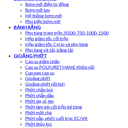
Bơm mỡ điện tự động
Bơm mỡ tay
Hệ thống bơm mỡ
Phụ kiện bơm mỡ
BÁNH RĂNG
Phụ tùng trạm trộn JS500-750-1000-1500
Hộp giảm tốc cối trộn
Hộp giảm tốc Cyclo và phụ tùng
Phụ tùng vít tải, băng tải
GIOĂNG PHỚT
Cao su giảm chấn
Cao su POLYURETHANE Khớp nối
Cup pen cao su
Gioăng phớt
Gioăng phớt nồi hơi
Phớt chắn bụi
Phớt chắn dầu
Phớt dạ, nỉ, len
Phớt làm kín cối trộn bê tông
Phớt mặt chà
Phớt nắp, phớt cuối trục EC/VK
Phớt thủy lực