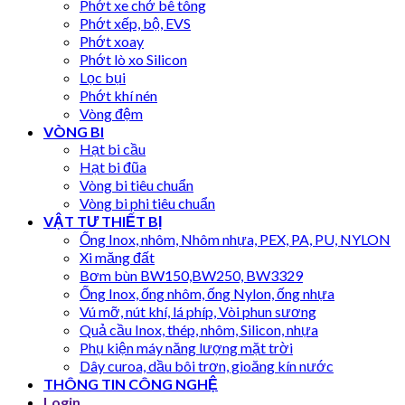
Phớt xe chở bê tông
Phớt xếp, bộ, EVS
Phớt xoay
Phớt lò xo Silicon
Lọc bụi
Phớt khí nén
Vòng đệm
VÒNG BI
Hạt bi cầu
Hạt bi đũa
Vòng bi tiêu chuẩn
Vòng bi phi tiêu chuẩn
VẬT TƯ THIẾT BỊ
Ống Inox, nhôm, Nhôm nhựa, PEX, PA, PU, NYLON
Xi măng đất
Bơm bùn BW150,BW250, BW3329
Ống Inox, ống nhôm, ống Nylon, ống nhựa
Vú mỡ, nút khí, lá phíp, Vòi phun sương
Quả cầu Inox, thép, nhôm, Silicon, nhựa
Phụ kiện máy năng lượng mặt trời
Dây curoa, dầu bôi trơn, gioăng kín nước
THÔNG TIN CÔNG NGHỆ
Login