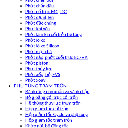
Phớt chắn dầu
Phớt cổ trục MC, DC
Phớt dạ, nỉ, len
Phớt đặc chủng
Phớt khí nén
Phớt làm kín cối trộn bê tông
Phớt lò xo
Phớt lò xo Silicon
Phớt mặt chà
Phớt nắp, phớt cuối trục EC/VK
Phớt piston
Phớt thủy lực
Phớt xếp, bộ, EVS
Phớt xoay
PHỤ TÙNG TRẠM TRỘN
Bánh răng côn xoắn và vành chậu
Bộ gioăng gối trục cối trộn
Hệ thống thủy lực trạm trộn
Hộp giảm tốc cối trộn
Hộp giảm tốc Cyclo và phụ tùng
Hộp giảm tốc trạm trộn
Khớp nối, bộ đồng tốc