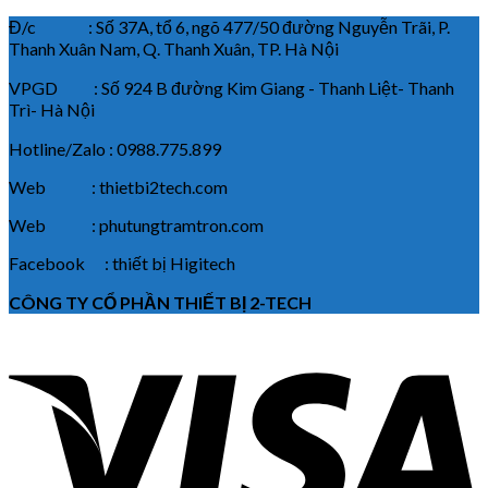
Đ/c : Số 37A, tổ 6, ngõ 477/50 đường Nguyễn Trãi, P.
Thanh Xuân Nam, Q. Thanh Xuân, TP. Hà Nội
VPGD : Số 924 B đường Kim Giang - Thanh Liệt- Thanh
Trì- Hà Nội
Hotline/Zalo : 0988.775.899
Web : thietbi2tech.com
Web : phutungtramtron.com
Facebook : thiết bị Higitech
CÔNG TY CỔ PHẦN THIẾT BỊ 2-TECH