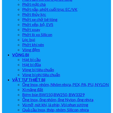
Phớt mặt chà
Phớt nắp, phớt cuối trục EC/VK
Phớt thủy lực
Phớt xe chở bê tông
Phớt xếp, bộ, EVS
Phớt xoay
Phớt lò xo Silicon
Lọc bụi
Phớt khí nén
Vòng đệm
VÒNG BI
Hạt bi cầu
Hạt bi đũa
Vòng bi tiêu chuẩn
Vòng bi phi tiêu chuẩn
VẬT TƯ THIẾT BỊ
Ống Inox, nhôm, Nhôm nhựa, PEX, PA, PU, NYLON
Xi măng đất
Bơm bùn BW150,BW250, BW3329
Ống Inox, ống nhôm, ống Nylon, ống nhựa
Vú mỡ, nút khí, lá phíp, Vòi phun sương
Quả cầu Inox, thép, nhôm, Silicon, nhựa