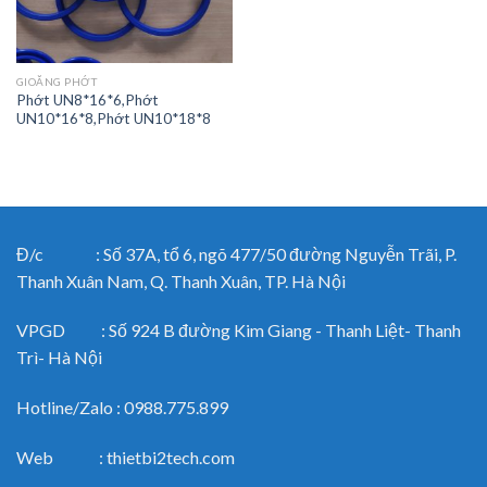
GIOĂNG PHỚT
Phớt UN8*16*6,Phớt
UN10*16*8,Phớt UN10*18*8
Đ/c : Số 37A, tổ 6, ngõ 477/50 đường Nguyễn Trãi, P.
Thanh Xuân Nam, Q. Thanh Xuân, TP. Hà Nội
VPGD : Số 924 B đường Kim Giang - Thanh Liệt- Thanh
Trì- Hà Nội
Hotline/Zalo : 0988.775.899
Web : thietbi2tech.com