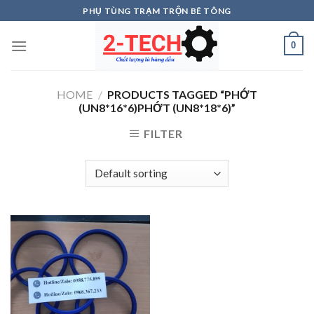
Skip
PHỤ TÙNG TRẠM TRỘN BÊ TÔNG
to
content
0
HOME
/
PRODUCTS TAGGED “PHỚT
(UN8*16*6)PHỚT (UN8*18*6)”
FILTER