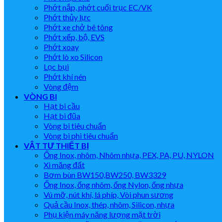
Phớt nắp, phớt cuối trục EC/VK
Phớt thủy lực
Phớt xe chở bê tông
Phớt xếp, bộ, EVS
Phớt xoay
Phớt lò xo Silicon
Lọc bụi
Phớt khí nén
Vòng đệm
VÒNG BI
Hạt bi cầu
Hạt bi đũa
Vòng bi tiêu chuẩn
Vòng bi phi tiêu chuẩn
VẬT TƯ THIẾT BỊ
Ống Inox, nhôm, Nhôm nhựa, PEX, PA, PU, NYLON
Xi măng đất
Bơm bùn BW150,BW250, BW3329
Ống Inox, ống nhôm, ống Nylon, ống nhựa
Vú mỡ, nút khí, lá phíp, Vòi phun sương
Quả cầu Inox, thép, nhôm, Silicon, nhựa
Phụ kiện máy năng lượng mặt trời