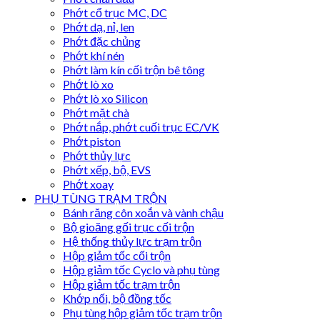
Phớt cổ trục MC, DC
Phớt dạ, nỉ, len
Phớt đặc chủng
Phớt khí nén
Phớt làm kín cối trộn bê tông
Phớt lò xo
Phớt lò xo Silicon
Phớt mặt chà
Phớt nắp, phớt cuối trục EC/VK
Phớt piston
Phớt thủy lực
Phớt xếp, bộ, EVS
Phớt xoay
PHỤ TÙNG TRẠM TRỘN
Bánh răng côn xoắn và vành chậu
Bộ gioăng gối trục cối trộn
Hệ thống thủy lực trạm trộn
Hộp giảm tốc cối trộn
Hộp giảm tốc Cyclo và phụ tùng
Hộp giảm tốc trạm trộn
Khớp nối, bộ đồng tốc
Phụ tùng hộp giảm tốc trạm trộn