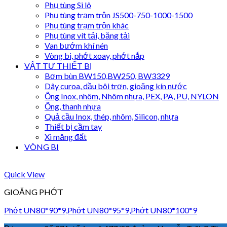
Phụ tùng Si lô
Phụ tùng trạm trộn JS500-750-1000-1500
Phụ tùng trạm trộn khác
Phụ tùng vít tải, băng tải
Van bướm khí nén
Vòng bi, phớt xoay, phớt nắp
VẬT TƯ THIẾT BỊ
Bơm bùn BW150,BW250, BW3329
Dây curoa, dầu bôi trơn, gioăng kín nước
Ống Inox, nhôm, Nhôm nhựa, PEX, PA, PU, NYLON
Ống, thanh nhựa
Quả cầu Inox, thép, nhôm, Silicon, nhựa
Thiết bị cầm tay
Xi măng đất
VÒNG BI
Quick View
GIOĂNG PHỚT
Phớt UN80*90*9,Phớt UN80*95*9,Phớt UN80*100*9