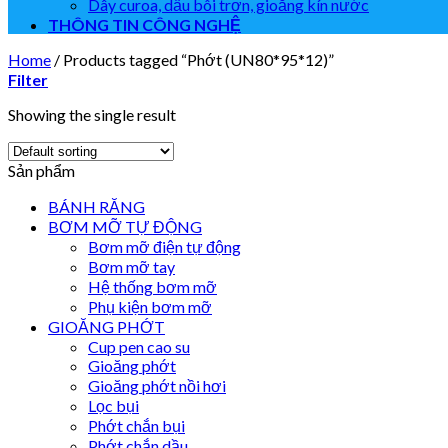
Dây curoa, dầu bôi trơn, gioăng kín nước
THÔNG TIN CÔNG NGHỆ
Home
/
Products tagged “Phớt (UN80*95*12)”
Filter
Showing the single result
Sản phẩm
BÁNH RĂNG
BƠM MỠ TỰ ĐỘNG
Bơm mỡ điện tự động
Bơm mỡ tay
Hệ thống bơm mỡ
Phụ kiện bơm mỡ
GIOĂNG PHỚT
Cup pen cao su
Gioăng phớt
Gioăng phớt nồi hơi
Lọc bụi
Phớt chắn bụi
Phớt chắn dầu