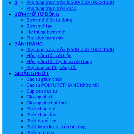
Phụ tùng trạm trộn JS500-750-1000-1500
0
Phụ tùng trạm trộn khác
BƠM MỠ TỰ ĐỘNG
Bơm mỡ điện tự động
Bơm mỡ tay
Hệ thống bơm mỡ
Phụ kiện bơm mỡ
BÁNH RĂNG
Phụ tùng trạm trộn JS500-750-1000-1500
Hộp giảm tốc cối trộn
Hộp giảm tốc Cyclo và phụ tùng
Phụ tùng vít tải, băng tải
GIOĂNG PHỚT
Cao su giảm chấn
Cao su POLYURETHANE Khớp nối
Cup pen cao su
Gioăng phớt
Gioăng phớt nồi hơi
Phớt chắn bụi
Phớt chắn dầu
Phớt dạ, nỉ, len
Phớt làm kín cối trộn bê tông
Phớt mặt chà