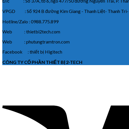
Đ/c : Số 37A, tổ 6, ngõ 477/50 đường Nguyễn Trãi, P. Thanh
VPGD : Số 924 B đường Kim Giang - Thanh Liệt- Thanh Trì-
Hotline/Zalo : 0988.775.899
Web : thietbi2tech.com
Web : phutungtramtron.com
Facebook : thiết bị Higitech
CÔNG TY CỔ PHẦN THIẾT BỊ 2-TECH