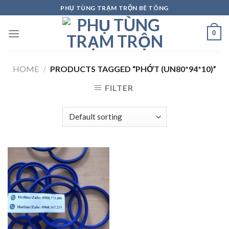
Skip
PHỤ TÙNG TRẠM TRỘN BÊ TÔNG
to
content
0
HOME
/
PRODUCTS TAGGED “PHỚT (UN80*94*10)”
FILTER