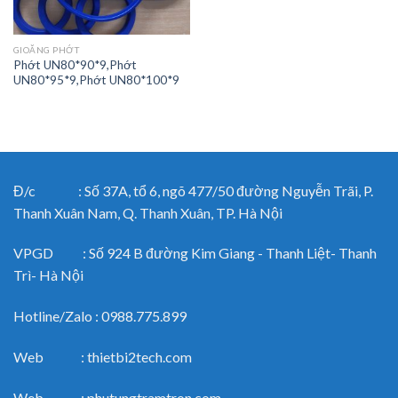
GIOĂNG PHỚT
Phớt UN80*90*9,Phớt
UN80*95*9,Phớt UN80*100*9
Đ/c : Số 37A, tổ 6, ngõ 477/50 đường Nguyễn Trãi, P.
Thanh Xuân Nam, Q. Thanh Xuân, TP. Hà Nội
VPGD : Số 924 B đường Kim Giang - Thanh Liệt- Thanh
Trì- Hà Nội
Hotline/Zalo : 0988.775.899
Web : thietbi2tech.com
Web : phutungtramtron.com