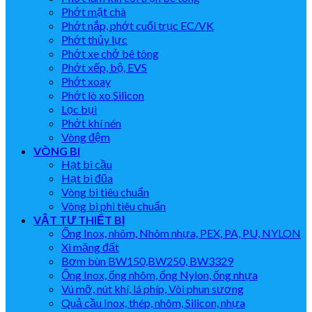
Phớt mặt chà
Phớt nắp, phớt cuối trục EC/VK
Phớt thủy lực
Phớt xe chở bê tông
Phớt xếp, bộ, EVS
Phớt xoay
Phớt lò xo Silicon
Lọc bụi
Phớt khí nén
Vòng đệm
VÒNG BI
Hạt bi cầu
Hạt bi đũa
Vòng bi tiêu chuẩn
Vòng bi phi tiêu chuẩn
VẬT TƯ THIẾT BỊ
Ống Inox, nhôm, Nhôm nhựa, PEX, PA, PU, NYLON
Xi măng đất
Bơm bùn BW150,BW250, BW3329
Ống Inox, ống nhôm, ống Nylon, ống nhựa
Vú mỡ, nút khí, lá phíp, Vòi phun sương
Quả cầu Inox, thép, nhôm, Silicon, nhựa