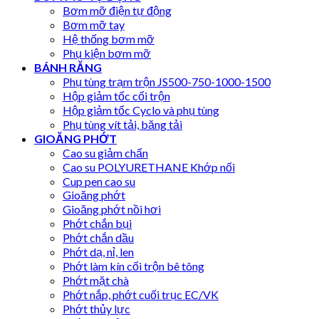
Bơm mỡ điện tự động
Bơm mỡ tay
Hệ thống bơm mỡ
Phụ kiện bơm mỡ
BÁNH RĂNG
Phụ tùng trạm trộn JS500-750-1000-1500
Hộp giảm tốc cối trộn
Hộp giảm tốc Cyclo và phụ tùng
Phụ tùng vít tải, băng tải
GIOĂNG PHỚT
Cao su giảm chấn
Cao su POLYURETHANE Khớp nối
Cup pen cao su
Gioăng phớt
Gioăng phớt nồi hơi
Phớt chắn bụi
Phớt chắn dầu
Phớt dạ, nỉ, len
Phớt làm kín cối trộn bê tông
Phớt mặt chà
Phớt nắp, phớt cuối trục EC/VK
Phớt thủy lực