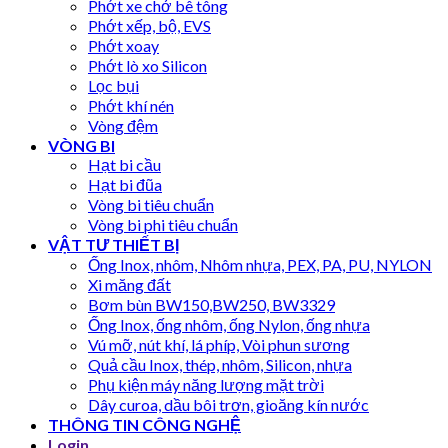
Phớt xe chở bê tông
Phớt xếp, bộ, EVS
Phớt xoay
Phớt lò xo Silicon
Lọc bụi
Phớt khí nén
Vòng đệm
VÒNG BI
Hạt bi cầu
Hạt bi đũa
Vòng bi tiêu chuẩn
Vòng bi phi tiêu chuẩn
VẬT TƯ THIẾT BỊ
Ống Inox, nhôm, Nhôm nhựa, PEX, PA, PU, NYLON
Xi măng đất
Bơm bùn BW150,BW250, BW3329
Ống Inox, ống nhôm, ống Nylon, ống nhựa
Vú mỡ, nút khí, lá phíp, Vòi phun sương
Quả cầu Inox, thép, nhôm, Silicon, nhựa
Phụ kiện máy năng lượng mặt trời
Dây curoa, dầu bôi trơn, gioăng kín nước
THÔNG TIN CÔNG NGHỆ
Login