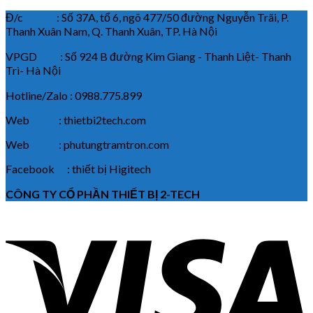
Đ/c : Số 37A, tổ 6, ngõ 477/50 đường Nguyễn Trãi, P.
Thanh Xuân Nam, Q. Thanh Xuân, TP. Hà Nội
VPGD : Số 924 B đường Kim Giang - Thanh Liệt- Thanh
Trì- Hà Nội
Hotline/Zalo : 0988.775.899
Web : thietbi2tech.com
Web : phutungtramtron.com
Facebook : thiết bị Higitech
CÔNG TY CỔ PHẦN THIẾT BỊ 2-TECH