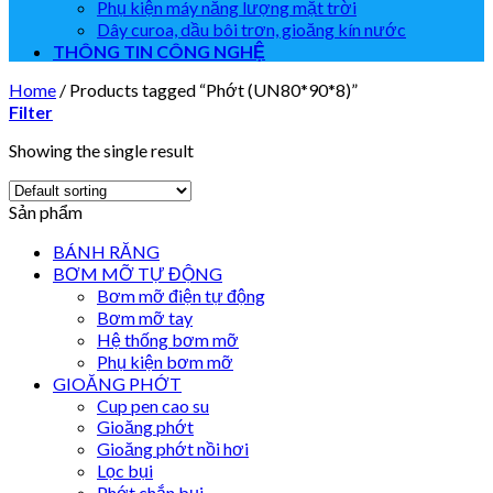
Phụ kiện máy năng lượng mặt trời
Dây curoa, dầu bôi trơn, gioăng kín nước
THÔNG TIN CÔNG NGHỆ
Home
/
Products tagged “Phớt (UN80*90*8)”
Filter
Showing the single result
Sản phẩm
BÁNH RĂNG
BƠM MỠ TỰ ĐỘNG
Bơm mỡ điện tự động
Bơm mỡ tay
Hệ thống bơm mỡ
Phụ kiện bơm mỡ
GIOĂNG PHỚT
Cup pen cao su
Gioăng phớt
Gioăng phớt nồi hơi
Lọc bụi
Phớt chắn bụi