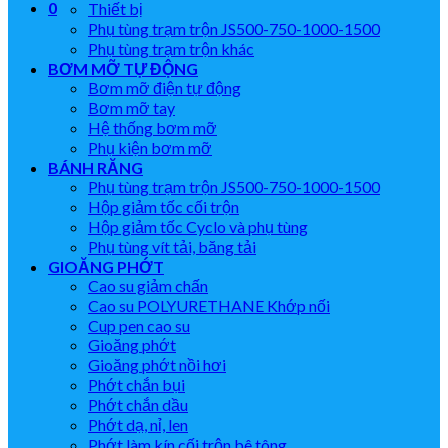
0
Thiết bị
Phụ tùng trạm trộn JS500-750-1000-1500
Phụ tùng trạm trộn khác
BƠM MỠ TỰ ĐỘNG
Bơm mỡ điện tự động
Bơm mỡ tay
Hệ thống bơm mỡ
Phụ kiện bơm mỡ
BÁNH RĂNG
Phụ tùng trạm trộn JS500-750-1000-1500
Hộp giảm tốc cối trộn
Hộp giảm tốc Cyclo và phụ tùng
Phụ tùng vít tải, băng tải
GIOĂNG PHỚT
Cao su giảm chấn
Cao su POLYURETHANE Khớp nối
Cup pen cao su
Gioăng phớt
Gioăng phớt nồi hơi
Phớt chắn bụi
Phớt chắn dầu
Phớt dạ, nỉ, len
Phớt làm kín cối trộn bê tông