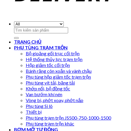
Search
for:
TRANG CHỦ
PHỤ TÙNG TRẠM TRỘN
Bộ gioăng gối trục cối trộn
Hệ thống thủy lực trạm trộn
Hộp giảm tốc cối trộn
Bánh răng côn xoắn và vành chậu
Phụ tùng hộp giảm tốc trạm trộn
Phụ tùng vít tải, băng tải
Khớp nối, bộ đồng tốc
Van bướm khí nén
Vòng bi, phớt xoay, phớt nắp
Phụ tùng Si lô
Thiết bị
Phụ tùng trạm trộn JS500-750-1000-1500
Phụ tùng trạm trộn khác
BƠM MỠ TỰ ĐỘNG