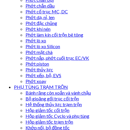
Phớt chắn dầu
Phớt cổ trục MC, DC
Phớt dạ, nỉ, len
Phớt đặc chủng
Phớt khí nén
Phớt làm kín cối trộn bê tông
Phớt lò xo
Phớt lò xo Silicon
Phớt mặt chà
Phớt nắp, phớt cuối trục EC/VK
Phớt piston
Phớt thủy lực
Phớt xếp, bộ, EVS
Phớt xoay
PHỤ TÙNG TRẠM TRỘN
Bánh răng côn xoắn và vành chậu
Bộ gioăng gối trục cối trộn
Hệ thống thủy lực trạm trộn
Hộp giảm tốc cối trộn
Hộp giảm tốc Cyclo và phụ tùng
Hộp giảm tốc trạm trộn
Khớp nối, bộ đồng tốc