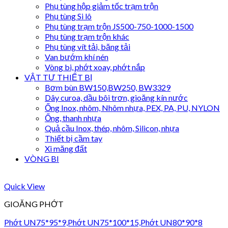
Phụ tùng hộp giảm tốc trạm trộn
Phụ tùng Si lô
Phụ tùng trạm trộn JS500-750-1000-1500
Phụ tùng trạm trộn khác
Phụ tùng vít tải, băng tải
Van bướm khí nén
Vòng bi, phớt xoay, phớt nắp
VẬT TƯ THIẾT BỊ
Bơm bùn BW150,BW250, BW3329
Dây curoa, dầu bôi trơn, gioăng kín nước
Ống Inox, nhôm, Nhôm nhựa, PEX, PA, PU, NYLON
Ống, thanh nhựa
Quả cầu Inox, thép, nhôm, Silicon, nhựa
Thiết bị cầm tay
Xi măng đất
VÒNG BI
Quick View
GIOĂNG PHỚT
Phớt UN75*95*9,Phớt UN75*100*15,Phớt UN80*90*8