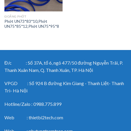
GIOĂNG PHỚT
Phớt UN73*83*10,Phớt
UN75*85*12,Phớt UN75*95*8
Đ/c : Số 37A, tổ 6, ngõ 477/50 đường Nguyễn Trãi, P.
Thanh Xuân Nam, Q. Thanh Xuân, TP. Hà Nội
VPGD : Số 924 B đường Kim Giang - Thanh Liệt- Thanh
Trì- Hà Nội
Hotline/Zalo : 0988.775.899
Web : thietbi2tech.com
Web : phutungtramtron.com