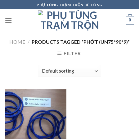
Skip
PHỤ TÙNG TRẠM TRỘN BÊ TÔNG
to
content
0
HOME
/
PRODUCTS TAGGED “PHỚT (UN75*90*9)”
FILTER