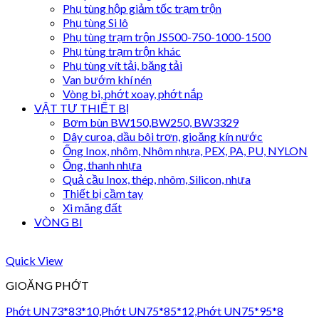
Phụ tùng hộp giảm tốc trạm trộn
Phụ tùng Si lô
Phụ tùng trạm trộn JS500-750-1000-1500
Phụ tùng trạm trộn khác
Phụ tùng vít tải, băng tải
Van bướm khí nén
Vòng bi, phớt xoay, phớt nắp
VẬT TƯ THIẾT BỊ
Bơm bùn BW150,BW250, BW3329
Dây curoa, dầu bôi trơn, gioăng kín nước
Ống Inox, nhôm, Nhôm nhựa, PEX, PA, PU, NYLON
Ống, thanh nhựa
Quả cầu Inox, thép, nhôm, Silicon, nhựa
Thiết bị cầm tay
Xi măng đất
VÒNG BI
Quick View
GIOĂNG PHỚT
Phớt UN73*83*10,Phớt UN75*85*12,Phớt UN75*95*8