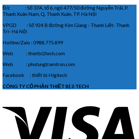
Đ/c : Số 37A, tổ 6, ngõ 477/50 đường Nguyễn Trãi, P.
Thanh Xuân Nam, Q. Thanh Xuân, TP. Hà Nội
VPGD : Số 924 B đường Kim Giang - Thanh Liệt- Thanh
Trì- Hà Nội
Hotline/Zalo : 0988.775.899
Web : thietbi2tech.com
Web : phutungtramtron.com
Facebook : thiết bị Higitech
CÔNG TY CỔ PHẦN THIẾT BỊ 2-TECH