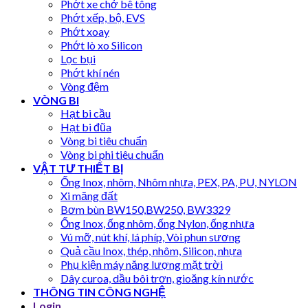
Phớt xe chở bê tông
Phớt xếp, bộ, EVS
Phớt xoay
Phớt lò xo Silicon
Lọc bụi
Phớt khí nén
Vòng đệm
VÒNG BI
Hạt bi cầu
Hạt bi đũa
Vòng bi tiêu chuẩn
Vòng bi phi tiêu chuẩn
VẬT TƯ THIẾT BỊ
Ống Inox, nhôm, Nhôm nhựa, PEX, PA, PU, NYLON
Xi măng đất
Bơm bùn BW150,BW250, BW3329
Ống Inox, ống nhôm, ống Nylon, ống nhựa
Vú mỡ, nút khí, lá phíp, Vòi phun sương
Quả cầu Inox, thép, nhôm, Silicon, nhựa
Phụ kiện máy năng lượng mặt trời
Dây curoa, dầu bôi trơn, gioăng kín nước
THÔNG TIN CÔNG NGHỆ
Login