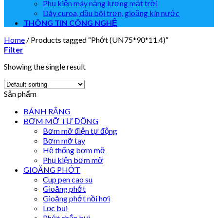
Phụ kiện máy năng lượng mặt trời
Dây curoa, dầu bôi trơn, gioăng kín nước
THÔNG TIN CÔNG NGHỆ
Home
/
Products tagged “Phớt (UN75*90*11.4)”
Filter
Showing the single result
Sản phẩm
BÁNH RĂNG
BƠM MỠ TỰ ĐỘNG
Bơm mỡ điện tự động
Bơm mỡ tay
Hệ thống bơm mỡ
Phụ kiện bơm mỡ
GIOĂNG PHỚT
Cup pen cao su
Gioăng phớt
Gioăng phớt nồi hơi
Lọc bụi
Phớt chắn bụi