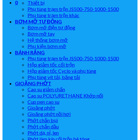
0
Thiết bị
Phụ tùng trạm trộn JS500-750-1000-1500
Phụ tùng trạm trộn khác
BƠM MỠ TỰ ĐỘNG
Bơm mỡ điện tự động
Bơm mỡ tay
Hệ thống bơm mỡ
Phụ kiện bơm mỡ
BÁNH RĂNG
Phụ tùng trạm trộn JS500-750-1000-1500
Hộp giảm tốc cối trộn
Hộp giảm tốc Cyclo và phụ tùng
Phụ tùng vít tải, băng tải
GIOĂNG PHỚT
Cao su giảm chấn
Cao su POLYURETHANE Khớp nối
Cup pen cao su
Gioăng phớt
Gioăng phớt nồi hơi
Phớt chắn bụi
Phớt chắn dầu
Phớt dạ, nỉ, len
Phớt làm kín cối trộn bê tông