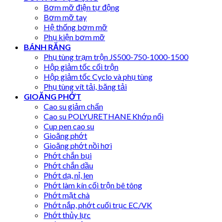
Bơm mỡ điện tự động
Bơm mỡ tay
Hệ thống bơm mỡ
Phụ kiện bơm mỡ
BÁNH RĂNG
Phụ tùng trạm trộn JS500-750-1000-1500
Hộp giảm tốc cối trộn
Hộp giảm tốc Cyclo và phụ tùng
Phụ tùng vít tải, băng tải
GIOĂNG PHỚT
Cao su giảm chấn
Cao su POLYURETHANE Khớp nối
Cup pen cao su
Gioăng phớt
Gioăng phớt nồi hơi
Phớt chắn bụi
Phớt chắn dầu
Phớt dạ, nỉ, len
Phớt làm kín cối trộn bê tông
Phớt mặt chà
Phớt nắp, phớt cuối trục EC/VK
Phớt thủy lực