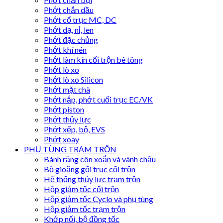
Phớt chắn dầu
Phớt cổ trục MC, DC
Phớt dạ, nỉ, len
Phớt đặc chủng
Phớt khí nén
Phớt làm kín cối trộn bê tông
Phớt lò xo
Phớt lò xo Silicon
Phớt mặt chà
Phớt nắp, phớt cuối trục EC/VK
Phớt piston
Phớt thủy lực
Phớt xếp, bộ, EVS
Phớt xoay
PHỤ TÙNG TRẠM TRỘN
Bánh răng côn xoắn và vành chậu
Bộ gioăng gối trục cối trộn
Hệ thống thủy lực trạm trộn
Hộp giảm tốc cối trộn
Hộp giảm tốc Cyclo và phụ tùng
Hộp giảm tốc trạm trộn
Khớp nối, bộ đồng tốc