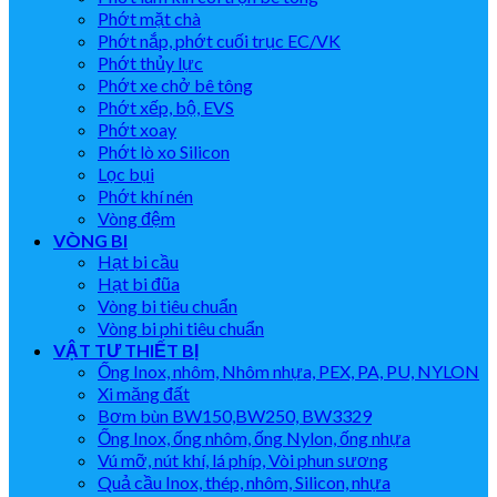
Phớt mặt chà
Phớt nắp, phớt cuối trục EC/VK
Phớt thủy lực
Phớt xe chở bê tông
Phớt xếp, bộ, EVS
Phớt xoay
Phớt lò xo Silicon
Lọc bụi
Phớt khí nén
Vòng đệm
VÒNG BI
Hạt bi cầu
Hạt bi đũa
Vòng bi tiêu chuẩn
Vòng bi phi tiêu chuẩn
VẬT TƯ THIẾT BỊ
Ống Inox, nhôm, Nhôm nhựa, PEX, PA, PU, NYLON
Xi măng đất
Bơm bùn BW150,BW250, BW3329
Ống Inox, ống nhôm, ống Nylon, ống nhựa
Vú mỡ, nút khí, lá phíp, Vòi phun sương
Quả cầu Inox, thép, nhôm, Silicon, nhựa