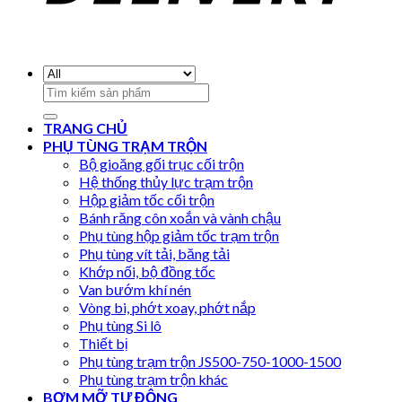
Search
for:
TRANG CHỦ
PHỤ TÙNG TRẠM TRỘN
Bộ gioăng gối trục cối trộn
Hệ thống thủy lực trạm trộn
Hộp giảm tốc cối trộn
Bánh răng côn xoắn và vành chậu
Phụ tùng hộp giảm tốc trạm trộn
Phụ tùng vít tải, băng tải
Khớp nối, bộ đồng tốc
Van bướm khí nén
Vòng bi, phớt xoay, phớt nắp
Phụ tùng Si lô
Thiết bị
Phụ tùng trạm trộn JS500-750-1000-1500
Phụ tùng trạm trộn khác
BƠM MỠ TỰ ĐỘNG