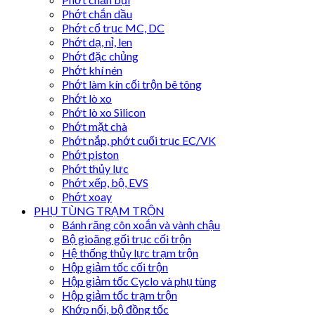
Phớt chắn dầu
Phớt cổ trục MC, DC
Phớt dạ, nỉ, len
Phớt đặc chủng
Phớt khí nén
Phớt làm kín cối trộn bê tông
Phớt lò xo
Phớt lò xo Silicon
Phớt mặt chà
Phớt nắp, phớt cuối trục EC/VK
Phớt piston
Phớt thủy lực
Phớt xếp, bộ, EVS
Phớt xoay
PHỤ TÙNG TRẠM TRỘN
Bánh răng côn xoắn và vành chậu
Bộ gioăng gối trục cối trộn
Hệ thống thủy lực trạm trộn
Hộp giảm tốc cối trộn
Hộp giảm tốc Cyclo và phụ tùng
Hộp giảm tốc trạm trộn
Khớp nối, bộ đồng tốc