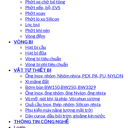
Phớt xe chở bê tông
Phớt xếp, bộ, EVS
Phớt xoay
Phớt lò xo Silicon
Lọc bụi
Phớt khí nén
Vòng đệm
VÒNG BI
Hạt bi cầu
Hạt bi đũa
Vòng bi tiêu chuẩn
Vòng bi phi tiêu chuẩn
VẬT TƯ THIẾT BỊ
Ống Inox, nhôm, Nhôm nhựa, PEX, PA, PU, NYLON
Xi măng đất
Bơm bùn BW150,BW250, BW3329
Ống Inox, ống nhôm, ống Nylon, ống nhựa
Vú mỡ, nút khí, lá phíp, Vòi phun sương
Quả cầu Inox, thép, nhôm, Silicon, nhựa
Phụ kiện máy năng lượng mặt trời
Dây curoa, dầu bôi trơn, gioăng kín nước
THÔNG TIN CÔNG NGHỆ
Login