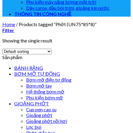
Phụ kiện máy năng lượng mặt trời
Dây curoa, dầu bôi trơn, gioăng kín nước
THÔNG TIN CÔNG NGHỆ
Home
/
Products tagged “Phớt (UN75*85*8)”
Filter
Showing the single result
Sản phẩm
BÁNH RĂNG
BƠM MỠ TỰ ĐỘNG
Bơm mỡ điện tự động
Bơm mỡ tay
Hệ thống bơm mỡ
Phụ kiện bơm mỡ
GIOĂNG PHỚT
Cup pen cao su
Gioăng phớt
Gioăng phớt nồi hơi
Lọc bụi
Phớt chắn bụi