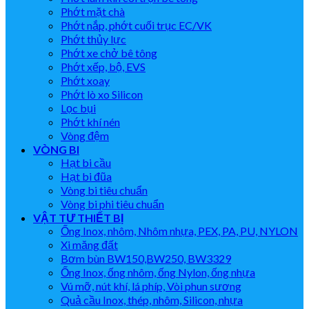
Phớt mặt chà
Phớt nắp, phớt cuối trục EC/VK
Phớt thủy lực
Phớt xe chở bê tông
Phớt xếp, bộ, EVS
Phớt xoay
Phớt lò xo Silicon
Lọc bụi
Phớt khí nén
Vòng đệm
VÒNG BI
Hạt bi cầu
Hạt bi đũa
Vòng bi tiêu chuẩn
Vòng bi phi tiêu chuẩn
VẬT TƯ THIẾT BỊ
Ống Inox, nhôm, Nhôm nhựa, PEX, PA, PU, NYLON
Xi măng đất
Bơm bùn BW150,BW250, BW3329
Ống Inox, ống nhôm, ống Nylon, ống nhựa
Vú mỡ, nút khí, lá phíp, Vòi phun sương
Quả cầu Inox, thép, nhôm, Silicon, nhựa