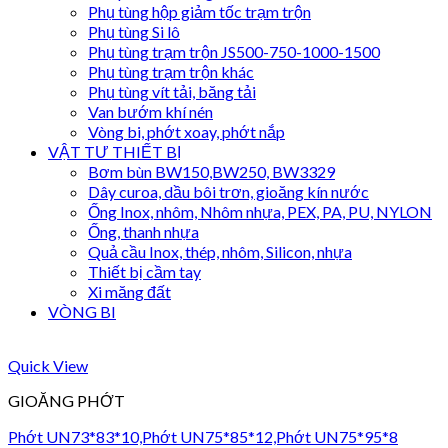
Phụ tùng hộp giảm tốc trạm trộn
Phụ tùng Si lô
Phụ tùng trạm trộn JS500-750-1000-1500
Phụ tùng trạm trộn khác
Phụ tùng vít tải, băng tải
Van bướm khí nén
Vòng bi, phớt xoay, phớt nắp
VẬT TƯ THIẾT BỊ
Bơm bùn BW150,BW250, BW3329
Dây curoa, dầu bôi trơn, gioăng kín nước
Ống Inox, nhôm, Nhôm nhựa, PEX, PA, PU, NYLON
Ống, thanh nhựa
Quả cầu Inox, thép, nhôm, Silicon, nhựa
Thiết bị cầm tay
Xi măng đất
VÒNG BI
Quick View
GIOĂNG PHỚT
Phớt UN73*83*10,Phớt UN75*85*12,Phớt UN75*95*8