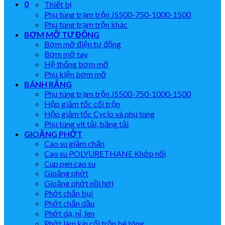
0
Thiết bị
Phụ tùng trạm trộn JS500-750-1000-1500
Phụ tùng trạm trộn khác
BƠM MỠ TỰ ĐỘNG
Bơm mỡ điện tự động
Bơm mỡ tay
Hệ thống bơm mỡ
Phụ kiện bơm mỡ
BÁNH RĂNG
Phụ tùng trạm trộn JS500-750-1000-1500
Hộp giảm tốc cối trộn
Hộp giảm tốc Cyclo và phụ tùng
Phụ tùng vít tải, băng tải
GIOĂNG PHỚT
Cao su giảm chấn
Cao su POLYURETHANE Khớp nối
Cup pen cao su
Gioăng phớt
Gioăng phớt nồi hơi
Phớt chắn bụi
Phớt chắn dầu
Phớt dạ, nỉ, len
Phớt làm kín cối trộn bê tông