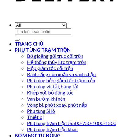
Search
for:
TRANG CHỦ
PHỤ TÙNG TRẠM TRỘN
Bộ gioăng gối trục cối trộn
Hệ thống thủy lực trạm trộn
Hộp giảm tốc cối trộn
Bánh răng côn xoắn và vành chậu
Phụ tùng hộp giảm tốc trạm trộn
Phụ tùng vít tải, băng tải
Khớp nối, bộ đồng tốc
Van bướm khí nén
Vòng bi, phớt xoay, phớt nắp
Phụ tùng Si lô
Thiết bị
Phụ tùng trạm trộn JS500-750-1000-1500
Phụ tùng trạm trộn khác
BƠM MỠ TỰ ĐỘNG