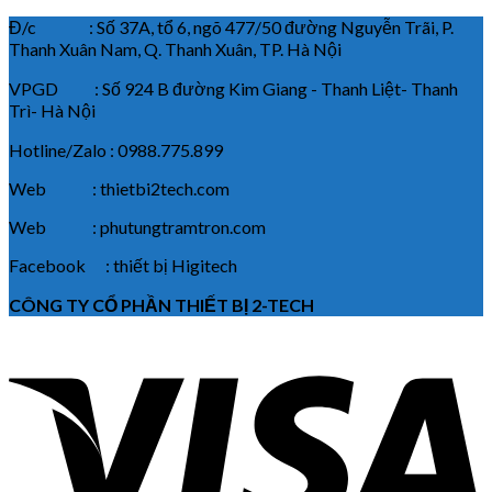
Đ/c : Số 37A, tổ 6, ngõ 477/50 đường Nguyễn Trãi, P.
Thanh Xuân Nam, Q. Thanh Xuân, TP. Hà Nội
VPGD : Số 924 B đường Kim Giang - Thanh Liệt- Thanh
Trì- Hà Nội
Hotline/Zalo : 0988.775.899
Web : thietbi2tech.com
Web : phutungtramtron.com
Facebook : thiết bị Higitech
CÔNG TY CỔ PHẦN THIẾT BỊ 2-TECH