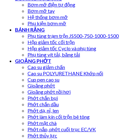
Bơm mỡ điện tự động
Bơm mỡ tay
Hệ thống bơm mỡ
Phụ kiện bơm mỡ
BÁNH RĂNG
Phụ tùng trạm trộn JS500-750-1000-1500
Hộp giảm tốc cối trộn
Hộp giảm tốc Cyclo và phụ tùng
Phụ tùng vít tải, băng tải
GIOĂNG PHỚT
Cao su giảm chấn
Cao su POLYURETHANE Khớp nối
Cup pen cao su
Gioăng phớt
Gioăng phớt nồi hơi
Phớt chắn bụi
Phớt chắn dầu
Phớt dạ, nỉ, len
Phớt làm kín cối trộn bê tông
Phớt mặt chà
Phớt nắp, phớt cuối trục EC/VK
Phớt thủy lực