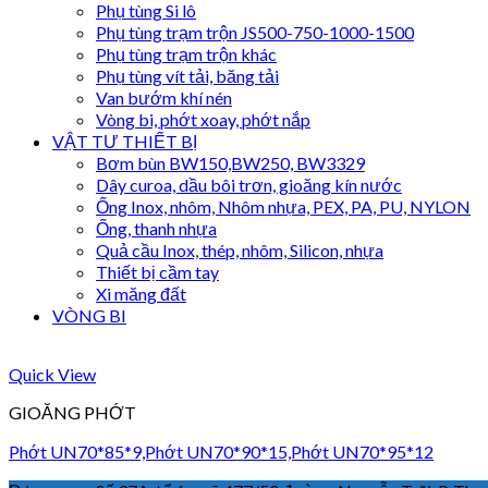
Phụ tùng Si lô
Phụ tùng trạm trộn JS500-750-1000-1500
Phụ tùng trạm trộn khác
Phụ tùng vít tải, băng tải
Van bướm khí nén
Vòng bi, phớt xoay, phớt nắp
VẬT TƯ THIẾT BỊ
Bơm bùn BW150,BW250, BW3329
Dây curoa, dầu bôi trơn, gioăng kín nước
Ống Inox, nhôm, Nhôm nhựa, PEX, PA, PU, NYLON
Ống, thanh nhựa
Quả cầu Inox, thép, nhôm, Silicon, nhựa
Thiết bị cầm tay
Xi măng đất
VÒNG BI
Quick View
GIOĂNG PHỚT
Phớt UN70*85*9,Phớt UN70*90*15,Phớt UN70*95*12