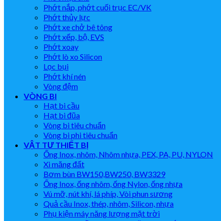
Phớt nắp, phớt cuối trục EC/VK
Phớt thủy lực
Phớt xe chở bê tông
Phớt xếp, bộ, EVS
Phớt xoay
Phớt lò xo Silicon
Lọc bụi
Phớt khí nén
Vòng đệm
VÒNG BI
Hạt bi cầu
Hạt bi đũa
Vòng bi tiêu chuẩn
Vòng bi phi tiêu chuẩn
VẬT TƯ THIẾT BỊ
Ống Inox, nhôm, Nhôm nhựa, PEX, PA, PU, NYLON
Xi măng đất
Bơm bùn BW150,BW250, BW3329
Ống Inox, ống nhôm, ống Nylon, ống nhựa
Vú mỡ, nút khí, lá phíp, Vòi phun sương
Quả cầu Inox, thép, nhôm, Silicon, nhựa
Phụ kiện máy năng lượng mặt trời