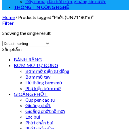
Dây curoa, dầu bôi trơn, gioăng kín nước
THÔNG TIN CÔNG NGHỆ
Home
/
Products tagged “Phớt (UN71*80*6)”
Filter
Showing the single result
Sản phẩm
BÁNH RĂNG
BƠM MỠ TỰ ĐỘNG
Bơm mỡ điện tự động
Bơm mỡ tay
Hệ thống bơm mỡ
Phụ kiện bơm mỡ
GIOĂNG PHỚT
Cup pen cao su
Gioăng phớt
Gioăng phớt nồi hơi
Lọc bụi
Phớt chắn bụi
Phớt chắn dầu