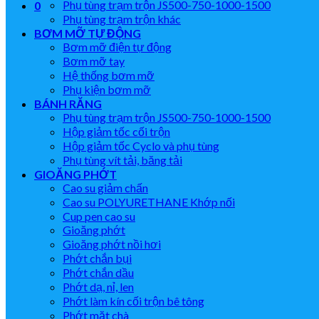
Phụ tùng trạm trộn JS500-750-1000-1500
0
Phụ tùng trạm trộn khác
BƠM MỠ TỰ ĐỘNG
Bơm mỡ điện tự động
Bơm mỡ tay
Hệ thống bơm mỡ
Phụ kiện bơm mỡ
BÁNH RĂNG
Phụ tùng trạm trộn JS500-750-1000-1500
Hộp giảm tốc cối trộn
Hộp giảm tốc Cyclo và phụ tùng
Phụ tùng vít tải, băng tải
GIOĂNG PHỚT
Cao su giảm chấn
Cao su POLYURETHANE Khớp nối
Cup pen cao su
Gioăng phớt
Gioăng phớt nồi hơi
Phớt chắn bụi
Phớt chắn dầu
Phớt dạ, nỉ, len
Phớt làm kín cối trộn bê tông
Phớt mặt chà