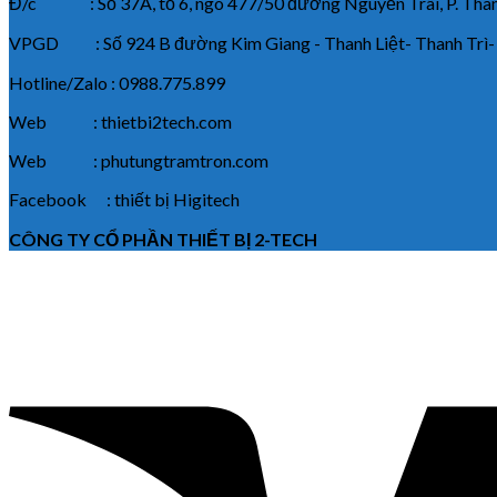
Đ/c : Số 37A, tổ 6, ngõ 477/50 đường Nguyễn Trãi, P. Thanh
VPGD : Số 924 B đường Kim Giang - Thanh Liệt- Thanh Trì-
Hotline/Zalo : 0988.775.899
Web : thietbi2tech.com
Web : phutungtramtron.com
Facebook : thiết bị Higitech
CÔNG TY CỔ PHẦN THIẾT BỊ 2-TECH