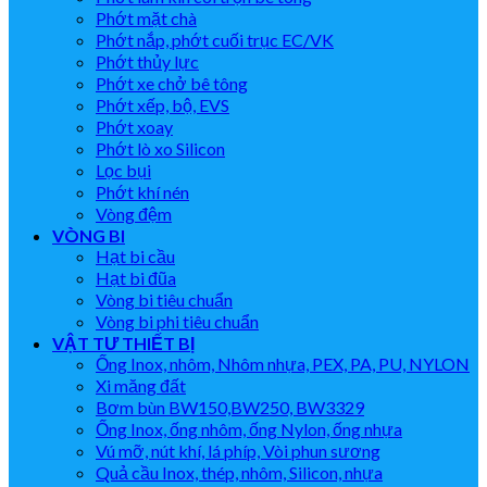
Phớt mặt chà
Phớt nắp, phớt cuối trục EC/VK
Phớt thủy lực
Phớt xe chở bê tông
Phớt xếp, bộ, EVS
Phớt xoay
Phớt lò xo Silicon
Lọc bụi
Phớt khí nén
Vòng đệm
VÒNG BI
Hạt bi cầu
Hạt bi đũa
Vòng bi tiêu chuẩn
Vòng bi phi tiêu chuẩn
VẬT TƯ THIẾT BỊ
Ống Inox, nhôm, Nhôm nhựa, PEX, PA, PU, NYLON
Xi măng đất
Bơm bùn BW150,BW250, BW3329
Ống Inox, ống nhôm, ống Nylon, ống nhựa
Vú mỡ, nút khí, lá phíp, Vòi phun sương
Quả cầu Inox, thép, nhôm, Silicon, nhựa