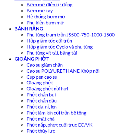
Bơm mỡ điện tự động
Bơm mỡ tay
Hệ thống bơm mỡ
Phụ kiện bơm mỡ
BÁNH RĂNG
Phụ tùng trạm trộn JS500-750-1000-1500
Hộp giảm tốc cối trộn
Hộp giảm tốc Cyclo và phụ tùng
Phụ tùng vít tải, băng tải
GIOĂNG PHỚT
Cao su giảm chấn
Cao su POLYURETHANE Khớp nối
Cup pen cao su
Gioăng phớt
Gioăng phớt nồi hơi
Phớt chắn bụi
Phớt chắn dầu
Phớt dạ, nỉ, len
Phớt làm kín cối trộn bê tông
Phớt mặt chà
Phớt nắp, phớt cuối trục EC/VK
Phớt thủy lực