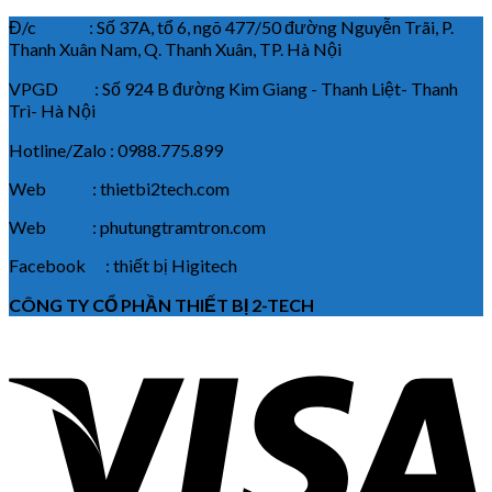
Đ/c : Số 37A, tổ 6, ngõ 477/50 đường Nguyễn Trãi, P.
Thanh Xuân Nam, Q. Thanh Xuân, TP. Hà Nội
VPGD : Số 924 B đường Kim Giang - Thanh Liệt- Thanh
Trì- Hà Nội
Hotline/Zalo : 0988.775.899
Web : thietbi2tech.com
Web : phutungtramtron.com
Facebook : thiết bị Higitech
CÔNG TY CỔ PHẦN THIẾT BỊ 2-TECH