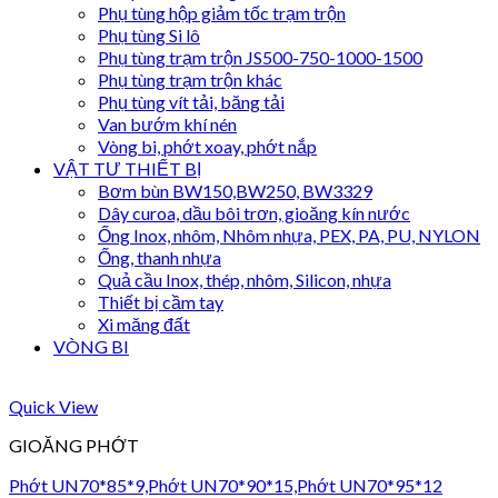
Phụ tùng hộp giảm tốc trạm trộn
Phụ tùng Si lô
Phụ tùng trạm trộn JS500-750-1000-1500
Phụ tùng trạm trộn khác
Phụ tùng vít tải, băng tải
Van bướm khí nén
Vòng bi, phớt xoay, phớt nắp
VẬT TƯ THIẾT BỊ
Bơm bùn BW150,BW250, BW3329
Dây curoa, dầu bôi trơn, gioăng kín nước
Ống Inox, nhôm, Nhôm nhựa, PEX, PA, PU, NYLON
Ống, thanh nhựa
Quả cầu Inox, thép, nhôm, Silicon, nhựa
Thiết bị cầm tay
Xi măng đất
VÒNG BI
Quick View
GIOĂNG PHỚT
Phớt UN70*85*9,Phớt UN70*90*15,Phớt UN70*95*12