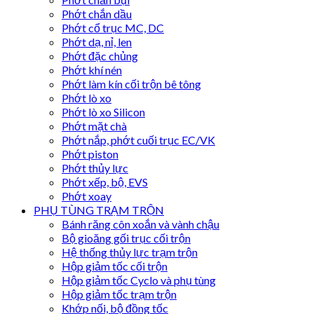
Phớt chắn dầu
Phớt cổ trục MC, DC
Phớt dạ, nỉ, len
Phớt đặc chủng
Phớt khí nén
Phớt làm kín cối trộn bê tông
Phớt lò xo
Phớt lò xo Silicon
Phớt mặt chà
Phớt nắp, phớt cuối trục EC/VK
Phớt piston
Phớt thủy lực
Phớt xếp, bộ, EVS
Phớt xoay
PHỤ TÙNG TRẠM TRỘN
Bánh răng côn xoắn và vành chậu
Bộ gioăng gối trục cối trộn
Hệ thống thủy lực trạm trộn
Hộp giảm tốc cối trộn
Hộp giảm tốc Cyclo và phụ tùng
Hộp giảm tốc trạm trộn
Khớp nối, bộ đồng tốc