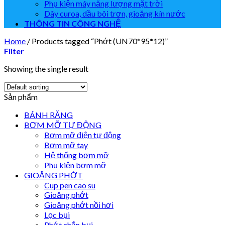
Phụ kiện máy năng lượng mặt trời
Dây curoa, dầu bôi trơn, gioăng kín nước
THÔNG TIN CÔNG NGHỆ
Home
/
Products tagged “Phớt (UN70*95*12)”
Filter
Showing the single result
Sản phẩm
BÁNH RĂNG
BƠM MỠ TỰ ĐỘNG
Bơm mỡ điện tự động
Bơm mỡ tay
Hệ thống bơm mỡ
Phụ kiện bơm mỡ
GIOĂNG PHỚT
Cup pen cao su
Gioăng phớt
Gioăng phớt nồi hơi
Lọc bụi
Phớt chắn bụi