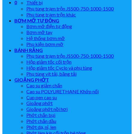
0
Thiết bị
Phụ tùng trạm trộn JS500-750-1000-1500
Phụ tùng trạm trộn khác
BƠM MỠ TỰ ĐỘNG
Bơm mỡ điện tự động
Bơm mỡ tay
Hệ thống bơm mỡ
Phụ kiện bơm mỡ
BÁNH RĂNG
Phụ tùng trạm trộn JS500-750-1000-1500
Hộp giảm tốc cối trộn
Hộp giảm tốc Cyclo và phụ tùng
Phụ tùng vít tải, băng tải
GIOĂNG PHỚT
Cao su giảm chấn
Cao su POLYURETHANE Khớp nối
Cup pen cao su
Gioăng phớt
Gioăng phớt nồi hơi
Phớt chắn bụi
Phớt chắn dầu
Phớt dạ, nỉ, len
Phớt làm kín cối trộn bê tông