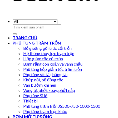
Search
for:
TRANG CHỦ
PHỤ TÙNG TRẠM TRỘN
Bộ gioăng gối trục cối trộn
Hệ thống thủy lực trạm trộn
Hộp giảm tốc cối trộn
Bánh răng côn xoắn và vành chậu
Phụ tùng hộp giảm tốc trạm trộn
Phụ tùng vít tải, băng tải
Khớp nối, bộ đồng tốc
Van bướm khí nén
Vòng bi, phớt xoay, phớt nắp
Phụ tùng Si lô
Thiết bị
Phụ tùng trạm trộn JS500-750-1000-1500
Phụ tùng trạm trộn khác
BƠM MỠ TỰ ĐỘNG