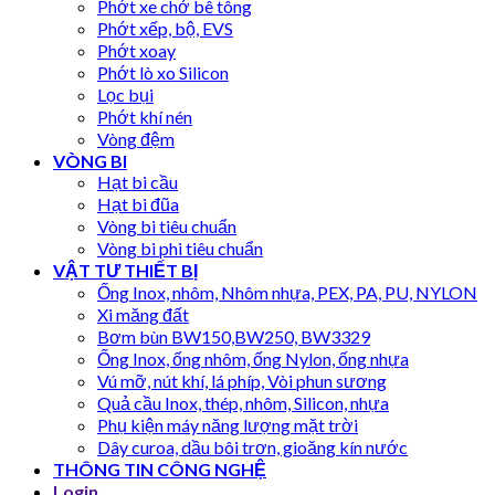
Phớt xe chở bê tông
Phớt xếp, bộ, EVS
Phớt xoay
Phớt lò xo Silicon
Lọc bụi
Phớt khí nén
Vòng đệm
VÒNG BI
Hạt bi cầu
Hạt bi đũa
Vòng bi tiêu chuẩn
Vòng bi phi tiêu chuẩn
VẬT TƯ THIẾT BỊ
Ống Inox, nhôm, Nhôm nhựa, PEX, PA, PU, NYLON
Xi măng đất
Bơm bùn BW150,BW250, BW3329
Ống Inox, ống nhôm, ống Nylon, ống nhựa
Vú mỡ, nút khí, lá phíp, Vòi phun sương
Quả cầu Inox, thép, nhôm, Silicon, nhựa
Phụ kiện máy năng lượng mặt trời
Dây curoa, dầu bôi trơn, gioăng kín nước
THÔNG TIN CÔNG NGHỆ
Login