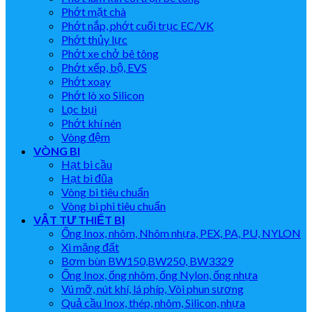
Phớt mặt chà
Phớt nắp, phớt cuối trục EC/VK
Phớt thủy lực
Phớt xe chở bê tông
Phớt xếp, bộ, EVS
Phớt xoay
Phớt lò xo Silicon
Lọc bụi
Phớt khí nén
Vòng đệm
VÒNG BI
Hạt bi cầu
Hạt bi đũa
Vòng bi tiêu chuẩn
Vòng bi phi tiêu chuẩn
VẬT TƯ THIẾT BỊ
Ống Inox, nhôm, Nhôm nhựa, PEX, PA, PU, NYLON
Xi măng đất
Bơm bùn BW150,BW250, BW3329
Ống Inox, ống nhôm, ống Nylon, ống nhựa
Vú mỡ, nút khí, lá phíp, Vòi phun sương
Quả cầu Inox, thép, nhôm, Silicon, nhựa