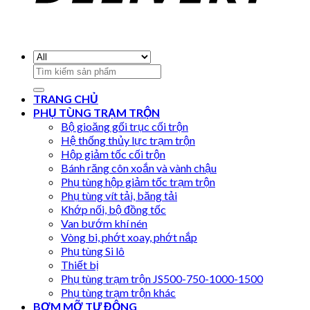
Search
for:
TRANG CHỦ
PHỤ TÙNG TRẠM TRỘN
Bộ gioăng gối trục cối trộn
Hệ thống thủy lực trạm trộn
Hộp giảm tốc cối trộn
Bánh răng côn xoắn và vành chậu
Phụ tùng hộp giảm tốc trạm trộn
Phụ tùng vít tải, băng tải
Khớp nối, bộ đồng tốc
Van bướm khí nén
Vòng bi, phớt xoay, phớt nắp
Phụ tùng Si lô
Thiết bị
Phụ tùng trạm trộn JS500-750-1000-1500
Phụ tùng trạm trộn khác
BƠM MỠ TỰ ĐỘNG