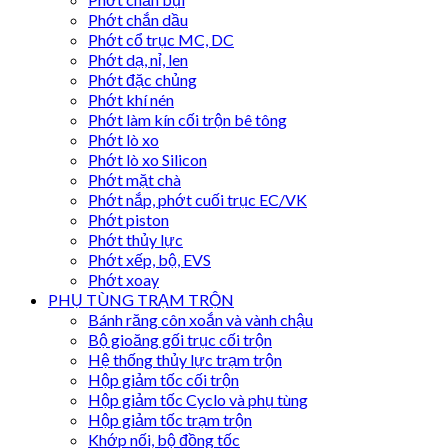
Phớt chắn dầu
Phớt cổ trục MC, DC
Phớt dạ, nỉ, len
Phớt đặc chủng
Phớt khí nén
Phớt làm kín cối trộn bê tông
Phớt lò xo
Phớt lò xo Silicon
Phớt mặt chà
Phớt nắp, phớt cuối trục EC/VK
Phớt piston
Phớt thủy lực
Phớt xếp, bộ, EVS
Phớt xoay
PHỤ TÙNG TRẠM TRỘN
Bánh răng côn xoắn và vành chậu
Bộ gioăng gối trục cối trộn
Hệ thống thủy lực trạm trộn
Hộp giảm tốc cối trộn
Hộp giảm tốc Cyclo và phụ tùng
Hộp giảm tốc trạm trộn
Khớp nối, bộ đồng tốc