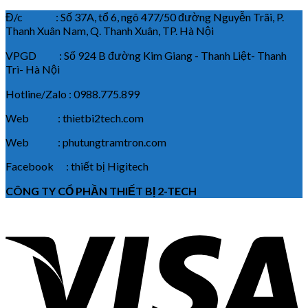
Đ/c : Số 37A, tổ 6, ngõ 477/50 đường Nguyễn Trãi, P.
Thanh Xuân Nam, Q. Thanh Xuân, TP. Hà Nội
VPGD : Số 924 B đường Kim Giang - Thanh Liệt- Thanh
Trì- Hà Nội
Hotline/Zalo : 0988.775.899
Web : thietbi2tech.com
Web : phutungtramtron.com
Facebook : thiết bị Higitech
CÔNG TY CỔ PHẦN THIẾT BỊ 2-TECH