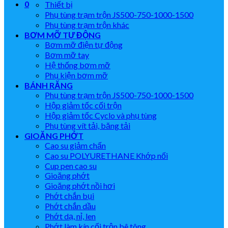
0
Thiết bị
Phụ tùng trạm trộn JS500-750-1000-1500
Phụ tùng trạm trộn khác
BƠM MỠ TỰ ĐỘNG
Bơm mỡ điện tự động
Bơm mỡ tay
Hệ thống bơm mỡ
Phụ kiện bơm mỡ
BÁNH RĂNG
Phụ tùng trạm trộn JS500-750-1000-1500
Hộp giảm tốc cối trộn
Hộp giảm tốc Cyclo và phụ tùng
Phụ tùng vít tải, băng tải
GIOĂNG PHỚT
Cao su giảm chấn
Cao su POLYURETHANE Khớp nối
Cup pen cao su
Gioăng phớt
Gioăng phớt nồi hơi
Phớt chắn bụi
Phớt chắn dầu
Phớt dạ, nỉ, len
Phớt làm kín cối trộn bê tông