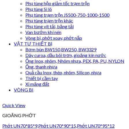
Phụ tùng hộp giảm tốc trạm trộn
Phụ tùng Si lô
Phụ tùng trạm trộn JS500-750-1000-1500
Phụ tùng trạm trộn khác
Phụ tùng vít tải, băng tải
Van bướm khí nén
Vòng bi, phớt xoay, phớt nắp
VẬT TƯ THIẾT BỊ
Bơm bùn BW150,BW250, BW3329
Dây curoa, dầu bôi trơn, gioăng kín nước
Ống Inox, nhôm, Nhôm nhựa, PEX, PA, PU, NYLON
Ống, thanh nhựa
Quả cầu Inox, thép, nhôm, Silicon, nhựa
Thiết bị cầm tay
Xi măng đất
VÒNG BI
Quick View
GIOĂNG PHỚT
Phớt UN70*85*9,Phớt UN70*90*15,Phớt UN70*95*12