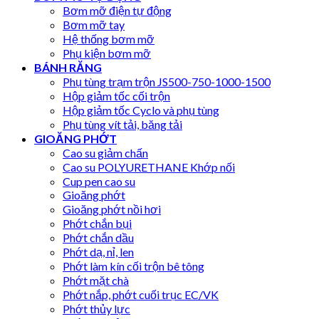
Bơm mỡ điện tự động
Bơm mỡ tay
Hệ thống bơm mỡ
Phụ kiện bơm mỡ
BÁNH RĂNG
Phụ tùng trạm trộn JS500-750-1000-1500
Hộp giảm tốc cối trộn
Hộp giảm tốc Cyclo và phụ tùng
Phụ tùng vít tải, băng tải
GIOĂNG PHỚT
Cao su giảm chấn
Cao su POLYURETHANE Khớp nối
Cup pen cao su
Gioăng phớt
Gioăng phớt nồi hơi
Phớt chắn bụi
Phớt chắn dầu
Phớt dạ, nỉ, len
Phớt làm kín cối trộn bê tông
Phớt mặt chà
Phớt nắp, phớt cuối trục EC/VK
Phớt thủy lực