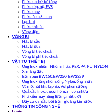
Phớt xe chở bê tông
Phớt xếp, bộ, EVS
Phớt xoay
Phớt lò xo Silicon
Lọc bụi
Phớt khí nén
Vòng đệm
VÒNG BI
Hạt bi cầu
Hạt bi đũa
Vòng bi tiêu chuẩn
Vòng bi phi tiêu chuẩn
VẬT TƯ THIẾT BỊ
Ống Inox, nhôm, Nhôm nhựa, PEX, PA, PU, NYLON
Xi măng đất
Bơm bùn BW150,BW250, BW3329
Ống Inox, ống nhôm, ống Nylon, ống nhựa
Vú mỡ, nút khí, lá phíp, Vòi phun sương
Quả cầu Inox, thép, nhôm, Silicon, nhựa
Phụ kiện máy năng lượng mặt trời
Dây curoa, dầu bôi trơn, gioăng kín nước
THÔNG TIN CÔNG NGHỆ
Login