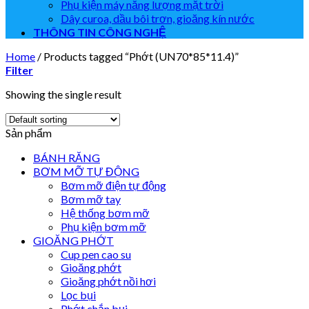
Phụ kiện máy năng lượng mặt trời
Dây curoa, dầu bôi trơn, gioăng kín nước
THÔNG TIN CÔNG NGHỆ
Home
/
Products tagged “Phớt (UN70*85*11.4)”
Filter
Showing the single result
Sản phẩm
BÁNH RĂNG
BƠM MỠ TỰ ĐỘNG
Bơm mỡ điện tự động
Bơm mỡ tay
Hệ thống bơm mỡ
Phụ kiện bơm mỡ
GIOĂNG PHỚT
Cup pen cao su
Gioăng phớt
Gioăng phớt nồi hơi
Lọc bụi
Phớt chắn bụi