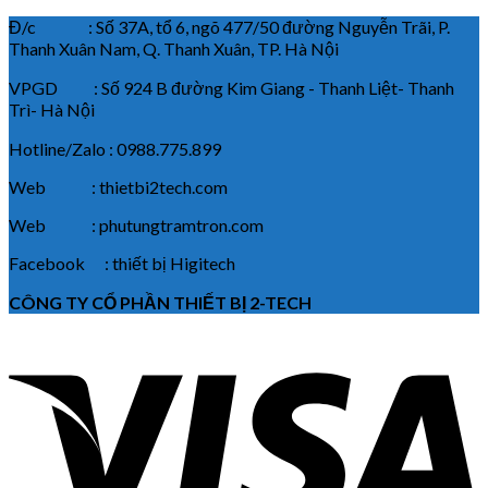
Đ/c : Số 37A, tổ 6, ngõ 477/50 đường Nguyễn Trãi, P.
Thanh Xuân Nam, Q. Thanh Xuân, TP. Hà Nội
VPGD : Số 924 B đường Kim Giang - Thanh Liệt- Thanh
Trì- Hà Nội
Hotline/Zalo : 0988.775.899
Web : thietbi2tech.com
Web : phutungtramtron.com
Facebook : thiết bị Higitech
CÔNG TY CỔ PHẦN THIẾT BỊ 2-TECH