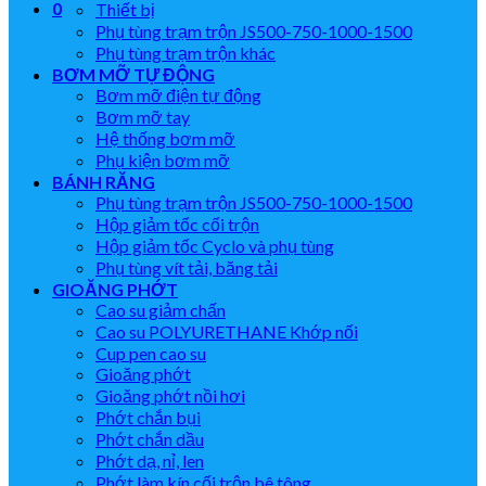
0
Thiết bị
Phụ tùng trạm trộn JS500-750-1000-1500
Phụ tùng trạm trộn khác
BƠM MỠ TỰ ĐỘNG
Bơm mỡ điện tự động
Bơm mỡ tay
Hệ thống bơm mỡ
Phụ kiện bơm mỡ
BÁNH RĂNG
Phụ tùng trạm trộn JS500-750-1000-1500
Hộp giảm tốc cối trộn
Hộp giảm tốc Cyclo và phụ tùng
Phụ tùng vít tải, băng tải
GIOĂNG PHỚT
Cao su giảm chấn
Cao su POLYURETHANE Khớp nối
Cup pen cao su
Gioăng phớt
Gioăng phớt nồi hơi
Phớt chắn bụi
Phớt chắn dầu
Phớt dạ, nỉ, len
Phớt làm kín cối trộn bê tông