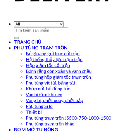
Search
for:
TRANG CHỦ
PHỤ TÙNG TRẠM TRỘN
Bộ gioăng gối trục cối trộn
Hệ thống thủy lực trạm trộn
Hộp giảm tốc cối trộn
Bánh răng côn xoắn và vành chậu
Phụ tùng hộp giảm tốc trạm trộn
Phụ tùng vít tải, băng tải
Khớp nối, bộ đồng tốc
Van bướm khí nén
Vòng bi, phớt xoay, phớt nắp
Phụ tùng Si lô
Thiết bị
Phụ tùng trạm trộn JS500-750-1000-1500
Phụ tùng trạm trộn khác
BƠM MỠ TỰ ĐỘNG