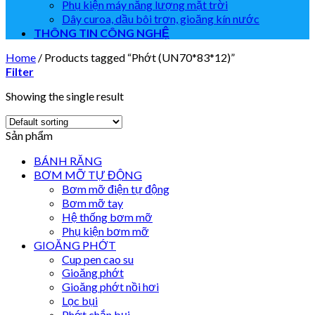
Phụ kiện máy năng lượng mặt trời
Dây curoa, dầu bôi trơn, gioăng kín nước
THÔNG TIN CÔNG NGHỆ
Home
/
Products tagged “Phớt (UN70*83*12)”
Filter
Showing the single result
Sản phẩm
BÁNH RĂNG
BƠM MỠ TỰ ĐỘNG
Bơm mỡ điện tự động
Bơm mỡ tay
Hệ thống bơm mỡ
Phụ kiện bơm mỡ
GIOĂNG PHỚT
Cup pen cao su
Gioăng phớt
Gioăng phớt nồi hơi
Lọc bụi
Phớt chắn bụi