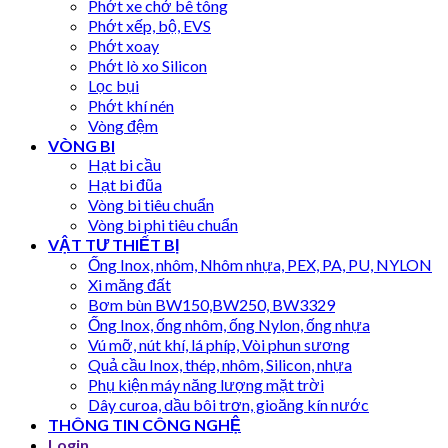
Phớt xe chở bê tông
Phớt xếp, bộ, EVS
Phớt xoay
Phớt lò xo Silicon
Lọc bụi
Phớt khí nén
Vòng đệm
VÒNG BI
Hạt bi cầu
Hạt bi đũa
Vòng bi tiêu chuẩn
Vòng bi phi tiêu chuẩn
VẬT TƯ THIẾT BỊ
Ống Inox, nhôm, Nhôm nhựa, PEX, PA, PU, NYLON
Xi măng đất
Bơm bùn BW150,BW250, BW3329
Ống Inox, ống nhôm, ống Nylon, ống nhựa
Vú mỡ, nút khí, lá phíp, Vòi phun sương
Quả cầu Inox, thép, nhôm, Silicon, nhựa
Phụ kiện máy năng lượng mặt trời
Dây curoa, dầu bôi trơn, gioăng kín nước
THÔNG TIN CÔNG NGHỆ
Login