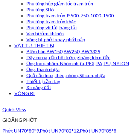
Phụ tùng hộp giảm tốc trạm trộn
Phụ tùng Si lô
Phụ tùng trạm trộn JS500-750-1000-1500
Phụ tùng trạm trộn khác
Phụ tùng vít tải, băng tải
Van bướm khí nén
Vòng bi, phớt xoay, phớt nắp
VẬT TƯ THIẾT BỊ
Bơm bùn BW150,BW250, BW3329
Dây curoa, dầu bôi trơn, gioăng kín nước
Ống Inox, nhôm, Nhôm nhựa, PEX, PA, PU, NYLON
Ống, thanh nhựa
Quả cầu Inox, thép, nhôm, Silicon, nhựa
Thiết bị cầm tay
Xi măng đất
VÒNG BI
Quick View
GIOĂNG PHỚT
Phớt UN70*80*9,Phớt UN70*82*12,Phớt UN70*85*8