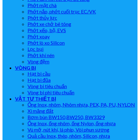
Phớt mặt chà
Phớt nắp, phớt cuối trục EC/VK
Phớt thủy lực
Phớt xe chở bê tông
Phớt xếp, bộ, EVS
Phớt xoay
Phớt lò xo Silicon
Lọc bụi
Phớt khí nén
Vòng đệm
VÒNG BI
Hạt bi cầu
Hạt bi đũa
Vòng bi tiêu chuẩn
Vòng bi phi tiêu chuẩn
VẬT TƯ THIẾT BỊ
Ống Inox, nhôm, Nhôm nhựa, PEX, PA, PU, NYLON
Xi măng đất
Bơm bùn BW150,BW250, BW3329
Ống Inox, ống nhôm, ống Nylon, ống nhựa
Vú mỡ, nút khí, lá phíp, Vòi phun sương
Quả cầu Inox, thép, nhôm, Silicon, nhựa