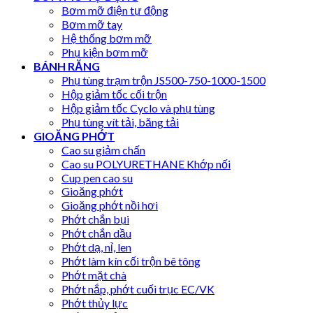
Bơm mỡ điện tự động
Bơm mỡ tay
Hệ thống bơm mỡ
Phụ kiện bơm mỡ
BÁNH RĂNG
Phụ tùng trạm trộn JS500-750-1000-1500
Hộp giảm tốc cối trộn
Hộp giảm tốc Cyclo và phụ tùng
Phụ tùng vít tải, băng tải
GIOĂNG PHỚT
Cao su giảm chấn
Cao su POLYURETHANE Khớp nối
Cup pen cao su
Gioăng phớt
Gioăng phớt nồi hơi
Phớt chắn bụi
Phớt chắn dầu
Phớt dạ, nỉ, len
Phớt làm kín cối trộn bê tông
Phớt mặt chà
Phớt nắp, phớt cuối trục EC/VK
Phớt thủy lực