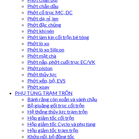
Phớt chắn dầu
Phớt cổ trục MC, DC
Phớt dạ, nỉ, len
Phớt đặc chủng
Phớt khí nén
Phớt làm kín cối trộn bê tông
Phớt lò xo
Phớt lò xo Silicon
Phớt mặt chà
Phớt nắp, phớt cuối trục EC/VK
Phớt piston
Phớt thủy lực
Phớt xếp, bộ, EVS
Phớt xoay
PHỤ TÙNG TRẠM TRỘN
Bánh răng côn xoắn và vành chậu
Bộ gioăng gối trục cối trộn
Hệ thống thủy lực trạm trộn
Hộp giảm tốc cối trộn
Hộp giảm tốc Cyclo và phụ tùng
Hộp giảm tốc trạm trộn
Khớp nối, bộ đồng tốc