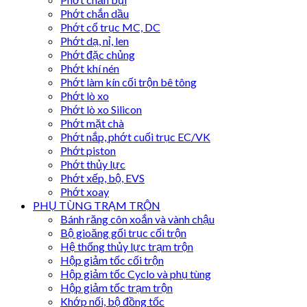
Phớt chắn dầu
Phớt cổ trục MC, DC
Phớt dạ, nỉ, len
Phớt đặc chủng
Phớt khí nén
Phớt làm kín cối trộn bê tông
Phớt lò xo
Phớt lò xo Silicon
Phớt mặt chà
Phớt nắp, phớt cuối trục EC/VK
Phớt piston
Phớt thủy lực
Phớt xếp, bộ, EVS
Phớt xoay
PHỤ TÙNG TRẠM TRỘN
Bánh răng côn xoắn và vành chậu
Bộ gioăng gối trục cối trộn
Hệ thống thủy lực trạm trộn
Hộp giảm tốc cối trộn
Hộp giảm tốc Cyclo và phụ tùng
Hộp giảm tốc trạm trộn
Khớp nối, bộ đồng tốc