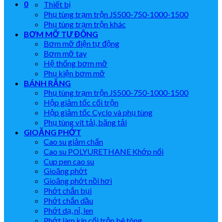
0
Thiết bị
Phụ tùng trạm trộn JS500-750-1000-1500
Phụ tùng trạm trộn khác
BƠM MỠ TỰ ĐỘNG
Bơm mỡ điện tự động
Bơm mỡ tay
Hệ thống bơm mỡ
Phụ kiện bơm mỡ
BÁNH RĂNG
Phụ tùng trạm trộn JS500-750-1000-1500
Hộp giảm tốc cối trộn
Hộp giảm tốc Cyclo và phụ tùng
Phụ tùng vít tải, băng tải
GIOĂNG PHỚT
Cao su giảm chấn
Cao su POLYURETHANE Khớp nối
Cup pen cao su
Gioăng phớt
Gioăng phớt nồi hơi
Phớt chắn bụi
Phớt chắn dầu
Phớt dạ, nỉ, len
Phớt làm kín cối trộn bê tông