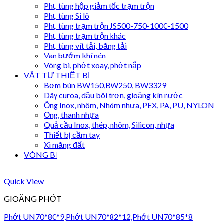
Phụ tùng hộp giảm tốc trạm trộn
Phụ tùng Si lô
Phụ tùng trạm trộn JS500-750-1000-1500
Phụ tùng trạm trộn khác
Phụ tùng vít tải, băng tải
Van bướm khí nén
Vòng bi, phớt xoay, phớt nắp
VẬT TƯ THIẾT BỊ
Bơm bùn BW150,BW250, BW3329
Dây curoa, dầu bôi trơn, gioăng kín nước
Ống Inox, nhôm, Nhôm nhựa, PEX, PA, PU, NYLON
Ống, thanh nhựa
Quả cầu Inox, thép, nhôm, Silicon, nhựa
Thiết bị cầm tay
Xi măng đất
VÒNG BI
Quick View
GIOĂNG PHỚT
Phớt UN70*80*9,Phớt UN70*82*12,Phớt UN70*85*8