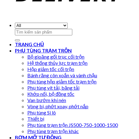
Search
for:
TRANG CHỦ
PHỤ TÙNG TRẠM TRỘN
Bộ gioăng gối trục cối trộn
Hệ thống thủy lực trạm trộn
Hộp giảm tốc cối trộn
Bánh răng côn xoắn và vành chậu
Phụ tùng hộp giảm tốc trạm trộn
Phụ tùng vít tải, băng tải
Khớp nối, bộ đồng tốc
Van bướm khí nén
Vòng bi, phớt xoay, phớt nắp
Phụ tùng Si lô
Thiết bị
Phụ tùng trạm trộn JS500-750-1000-1500
Phụ tùng trạm trộn khác
BƠM MỠ TỰ ĐỘNG