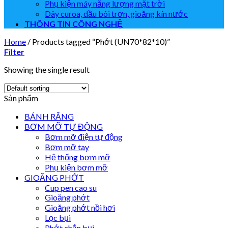
Phụ kiện máy năng lượng mặt trời
Dây curoa, dầu bôi trơn, gioăng kín nước
THÔNG TIN CÔNG NGHỆ
Home
/
Products tagged “Phớt (UN70*82*10)”
Filter
Showing the single result
Sản phẩm
BÁNH RĂNG
BƠM MỠ TỰ ĐỘNG
Bơm mỡ điện tự động
Bơm mỡ tay
Hệ thống bơm mỡ
Phụ kiện bơm mỡ
GIOĂNG PHỚT
Cup pen cao su
Gioăng phớt
Gioăng phớt nồi hơi
Lọc bụi
Phớt chắn bụi