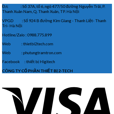
Đ/c : Số 37A, tổ 6, ngõ 477/50 đường Nguyễn Trãi, P.
Thanh Xuân Nam, Q. Thanh Xuân, TP. Hà Nội
VPGD : Số 924 B đường Kim Giang - Thanh Liệt- Thanh
Trì- Hà Nội
Hotline/Zalo : 0988.775.899
Web : thietbi2tech.com
Web : phutungtramtron.com
Facebook : thiết bị Higitech
CÔNG TY CỔ PHẦN THIẾT BỊ 2-TECH