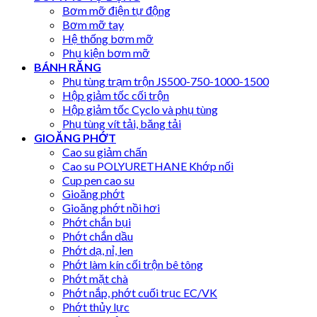
Bơm mỡ điện tự động
Bơm mỡ tay
Hệ thống bơm mỡ
Phụ kiện bơm mỡ
BÁNH RĂNG
Phụ tùng trạm trộn JS500-750-1000-1500
Hộp giảm tốc cối trộn
Hộp giảm tốc Cyclo và phụ tùng
Phụ tùng vít tải, băng tải
GIOĂNG PHỚT
Cao su giảm chấn
Cao su POLYURETHANE Khớp nối
Cup pen cao su
Gioăng phớt
Gioăng phớt nồi hơi
Phớt chắn bụi
Phớt chắn dầu
Phớt dạ, nỉ, len
Phớt làm kín cối trộn bê tông
Phớt mặt chà
Phớt nắp, phớt cuối trục EC/VK
Phớt thủy lực