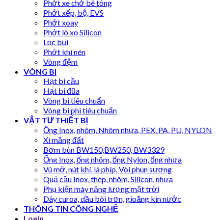
Phớt xe chở bê tông
Phớt xếp, bộ, EVS
Phớt xoay
Phớt lò xo Silicon
Lọc bụi
Phớt khí nén
Vòng đệm
VÒNG BI
Hạt bi cầu
Hạt bi đũa
Vòng bi tiêu chuẩn
Vòng bi phi tiêu chuẩn
VẬT TƯ THIẾT BỊ
Ống Inox, nhôm, Nhôm nhựa, PEX, PA, PU, NYLON
Xi măng đất
Bơm bùn BW150,BW250, BW3329
Ống Inox, ống nhôm, ống Nylon, ống nhựa
Vú mỡ, nút khí, lá phíp, Vòi phun sương
Quả cầu Inox, thép, nhôm, Silicon, nhựa
Phụ kiện máy năng lượng mặt trời
Dây curoa, dầu bôi trơn, gioăng kín nước
THÔNG TIN CÔNG NGHỆ
Login