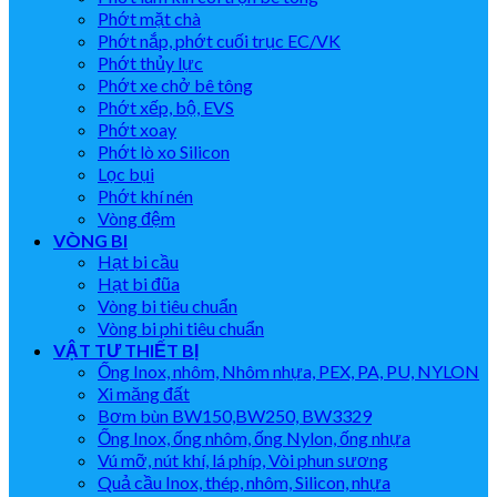
Phớt mặt chà
Phớt nắp, phớt cuối trục EC/VK
Phớt thủy lực
Phớt xe chở bê tông
Phớt xếp, bộ, EVS
Phớt xoay
Phớt lò xo Silicon
Lọc bụi
Phớt khí nén
Vòng đệm
VÒNG BI
Hạt bi cầu
Hạt bi đũa
Vòng bi tiêu chuẩn
Vòng bi phi tiêu chuẩn
VẬT TƯ THIẾT BỊ
Ống Inox, nhôm, Nhôm nhựa, PEX, PA, PU, NYLON
Xi măng đất
Bơm bùn BW150,BW250, BW3329
Ống Inox, ống nhôm, ống Nylon, ống nhựa
Vú mỡ, nút khí, lá phíp, Vòi phun sương
Quả cầu Inox, thép, nhôm, Silicon, nhựa