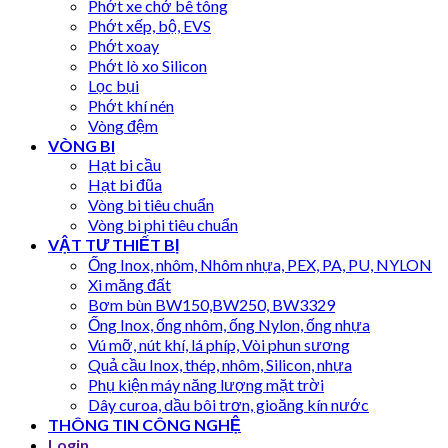
Phớt xe chở bê tông
Phớt xếp, bộ, EVS
Phớt xoay
Phớt lò xo Silicon
Lọc bụi
Phớt khí nén
Vòng đệm
VÒNG BI
Hạt bi cầu
Hạt bi đũa
Vòng bi tiêu chuẩn
Vòng bi phi tiêu chuẩn
VẬT TƯ THIẾT BỊ
Ống Inox, nhôm, Nhôm nhựa, PEX, PA, PU, NYLON
Xi măng đất
Bơm bùn BW150,BW250, BW3329
Ống Inox, ống nhôm, ống Nylon, ống nhựa
Vú mỡ, nút khí, lá phíp, Vòi phun sương
Quả cầu Inox, thép, nhôm, Silicon, nhựa
Phụ kiện máy năng lượng mặt trời
Dây curoa, dầu bôi trơn, gioăng kín nước
THÔNG TIN CÔNG NGHỆ
Login