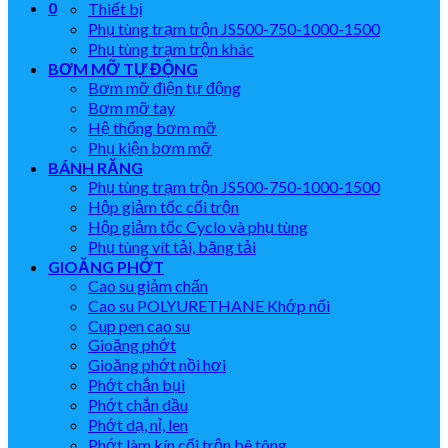
0
Thiết bị
Phụ tùng trạm trộn JS500-750-1000-1500
Phụ tùng trạm trộn khác
BƠM MỠ TỰ ĐỘNG
Bơm mỡ điện tự động
Bơm mỡ tay
Hệ thống bơm mỡ
Phụ kiện bơm mỡ
BÁNH RĂNG
Phụ tùng trạm trộn JS500-750-1000-1500
Hộp giảm tốc cối trộn
Hộp giảm tốc Cyclo và phụ tùng
Phụ tùng vít tải, băng tải
GIOĂNG PHỚT
Cao su giảm chấn
Cao su POLYURETHANE Khớp nối
Cup pen cao su
Gioăng phớt
Gioăng phớt nồi hơi
Phớt chắn bụi
Phớt chắn dầu
Phớt dạ, nỉ, len
Phớt làm kín cối trộn bê tông