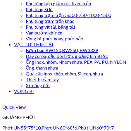
Phụ tùng hộp giảm tốc trạm trộn
Phụ tùng Si lô
Phụ tùng trạm trộn JS500-750-1000-1500
Phụ tùng trạm trộn khác
Phụ tùng vít tải, băng tải
Van bướm khí nén
Vòng bi, phớt xoay, phớt nắp
VẬT TƯ THIẾT BỊ
Bơm bùn BW150,BW250, BW3329
Dây curoa, dầu bôi trơn, gioăng kín nước
Ống Inox, nhôm, Nhôm nhựa, PEX, PA, PU, NYLON
Ống, thanh nhựa
Quả cầu Inox, thép, nhôm, Silicon, nhựa
Thiết bị cầm tay
Xi măng đất
VÒNG BI
Quick View
GIOĂNG PHỚT
Phớt UN55*75*10,Phớt UN60*68*6,Phớt UN60*70*7