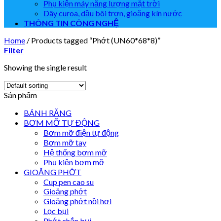
Phụ kiện máy năng lượng mặt trời
Dây curoa, dầu bôi trơn, gioăng kín nước
THÔNG TIN CÔNG NGHỆ
Home
/
Products tagged “Phớt (UN60*68*8)”
Filter
Showing the single result
Sản phẩm
BÁNH RĂNG
BƠM MỠ TỰ ĐỘNG
Bơm mỡ điện tự động
Bơm mỡ tay
Hệ thống bơm mỡ
Phụ kiện bơm mỡ
GIOĂNG PHỚT
Cup pen cao su
Gioăng phớt
Gioăng phớt nồi hơi
Lọc bụi
Phớt chắn bụi