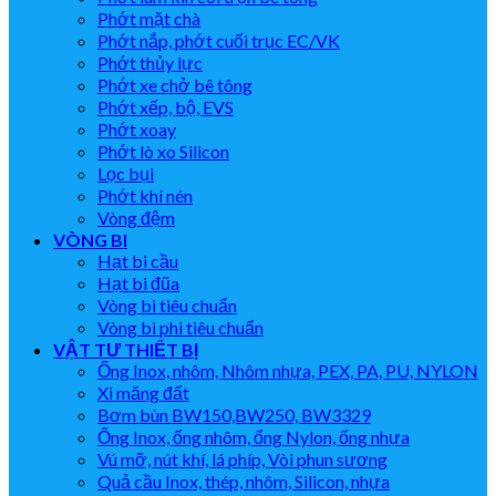
Phớt mặt chà
Phớt nắp, phớt cuối trục EC/VK
Phớt thủy lực
Phớt xe chở bê tông
Phớt xếp, bộ, EVS
Phớt xoay
Phớt lò xo Silicon
Lọc bụi
Phớt khí nén
Vòng đệm
VÒNG BI
Hạt bi cầu
Hạt bi đũa
Vòng bi tiêu chuẩn
Vòng bi phi tiêu chuẩn
VẬT TƯ THIẾT BỊ
Ống Inox, nhôm, Nhôm nhựa, PEX, PA, PU, NYLON
Xi măng đất
Bơm bùn BW150,BW250, BW3329
Ống Inox, ống nhôm, ống Nylon, ống nhựa
Vú mỡ, nút khí, lá phíp, Vòi phun sương
Quả cầu Inox, thép, nhôm, Silicon, nhựa