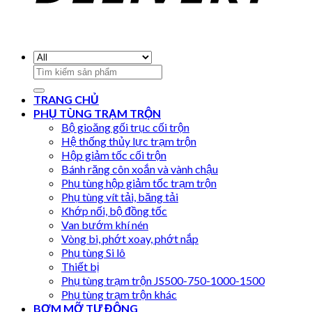
Search
for:
TRANG CHỦ
PHỤ TÙNG TRẠM TRỘN
Bộ gioăng gối trục cối trộn
Hệ thống thủy lực trạm trộn
Hộp giảm tốc cối trộn
Bánh răng côn xoắn và vành chậu
Phụ tùng hộp giảm tốc trạm trộn
Phụ tùng vít tải, băng tải
Khớp nối, bộ đồng tốc
Van bướm khí nén
Vòng bi, phớt xoay, phớt nắp
Phụ tùng Si lô
Thiết bị
Phụ tùng trạm trộn JS500-750-1000-1500
Phụ tùng trạm trộn khác
BƠM MỠ TỰ ĐỘNG