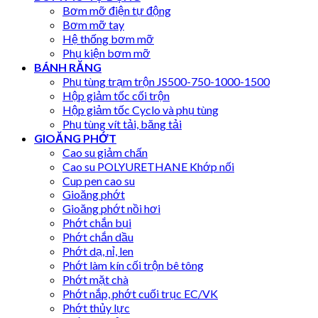
Bơm mỡ điện tự động
Bơm mỡ tay
Hệ thống bơm mỡ
Phụ kiện bơm mỡ
BÁNH RĂNG
Phụ tùng trạm trộn JS500-750-1000-1500
Hộp giảm tốc cối trộn
Hộp giảm tốc Cyclo và phụ tùng
Phụ tùng vít tải, băng tải
GIOĂNG PHỚT
Cao su giảm chấn
Cao su POLYURETHANE Khớp nối
Cup pen cao su
Gioăng phớt
Gioăng phớt nồi hơi
Phớt chắn bụi
Phớt chắn dầu
Phớt dạ, nỉ, len
Phớt làm kín cối trộn bê tông
Phớt mặt chà
Phớt nắp, phớt cuối trục EC/VK
Phớt thủy lực