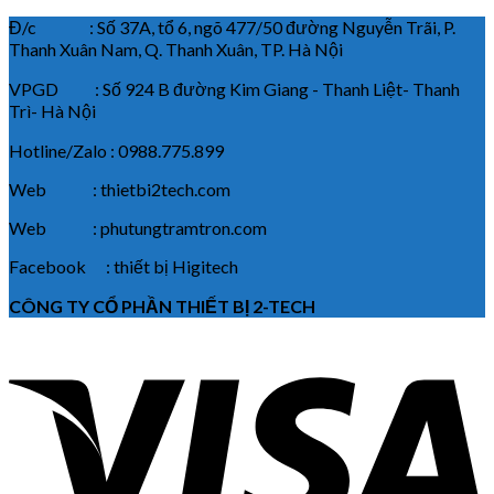
Đ/c : Số 37A, tổ 6, ngõ 477/50 đường Nguyễn Trãi, P.
Thanh Xuân Nam, Q. Thanh Xuân, TP. Hà Nội
VPGD : Số 924 B đường Kim Giang - Thanh Liệt- Thanh
Trì- Hà Nội
Hotline/Zalo : 0988.775.899
Web : thietbi2tech.com
Web : phutungtramtron.com
Facebook : thiết bị Higitech
CÔNG TY CỔ PHẦN THIẾT BỊ 2-TECH