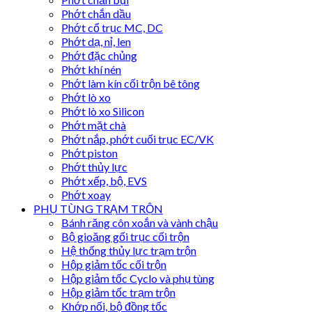
Phớt chắn dầu
Phớt cổ trục MC, DC
Phớt dạ, nỉ, len
Phớt đặc chủng
Phớt khí nén
Phớt làm kín cối trộn bê tông
Phớt lò xo
Phớt lò xo Silicon
Phớt mặt chà
Phớt nắp, phớt cuối trục EC/VK
Phớt piston
Phớt thủy lực
Phớt xếp, bộ, EVS
Phớt xoay
PHỤ TÙNG TRẠM TRỘN
Bánh răng côn xoắn và vành chậu
Bộ gioăng gối trục cối trộn
Hệ thống thủy lực trạm trộn
Hộp giảm tốc cối trộn
Hộp giảm tốc Cyclo và phụ tùng
Hộp giảm tốc trạm trộn
Khớp nối, bộ đồng tốc