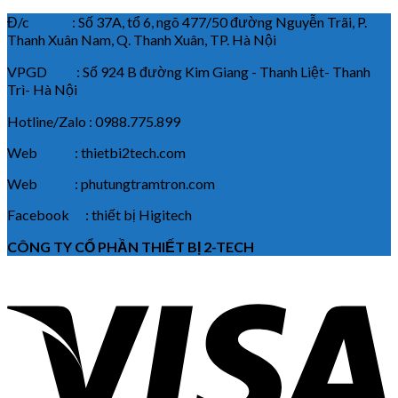
Đ/c : Số 37A, tổ 6, ngõ 477/50 đường Nguyễn Trãi, P.
Thanh Xuân Nam, Q. Thanh Xuân, TP. Hà Nội
VPGD : Số 924 B đường Kim Giang - Thanh Liệt- Thanh
Trì- Hà Nội
Hotline/Zalo : 0988.775.899
Web : thietbi2tech.com
Web : phutungtramtron.com
Facebook : thiết bị Higitech
CÔNG TY CỔ PHẦN THIẾT BỊ 2-TECH