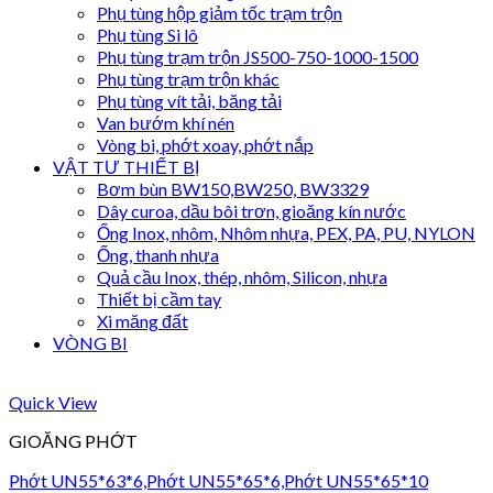
Phụ tùng hộp giảm tốc trạm trộn
Phụ tùng Si lô
Phụ tùng trạm trộn JS500-750-1000-1500
Phụ tùng trạm trộn khác
Phụ tùng vít tải, băng tải
Van bướm khí nén
Vòng bi, phớt xoay, phớt nắp
VẬT TƯ THIẾT BỊ
Bơm bùn BW150,BW250, BW3329
Dây curoa, dầu bôi trơn, gioăng kín nước
Ống Inox, nhôm, Nhôm nhựa, PEX, PA, PU, NYLON
Ống, thanh nhựa
Quả cầu Inox, thép, nhôm, Silicon, nhựa
Thiết bị cầm tay
Xi măng đất
VÒNG BI
Quick View
GIOĂNG PHỚT
Phớt UN55*63*6,Phớt UN55*65*6,Phớt UN55*65*10