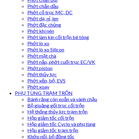
Phớt chắn dầu
Phớt cổ trục MC, DC
Phớt dạ, nỉ, len
Phớt đặc chủng
Phớt khí nén
Phớt làm kín cối trộn bê tông
Phớt lò xo
Phớt lò xo Silicon
Phớt mặt chà
Phớt nắp, phớt cuối trục EC/VK
Phớt piston
Phớt thủy lực
Phớt xếp, bộ, EVS
Phớt xoay
PHỤ TÙNG TRẠM TRỘN
Bánh răng côn xoắn và vành chậu
Bộ gioăng gối trục cối trộn
Hệ thống thủy lực trạm trộn
Hộp giảm tốc cối trộn
Hộp giảm tốc Cyclo và phụ tùng
Hộp giảm tốc trạm trộn
Khớp nối, bộ đồng tốc