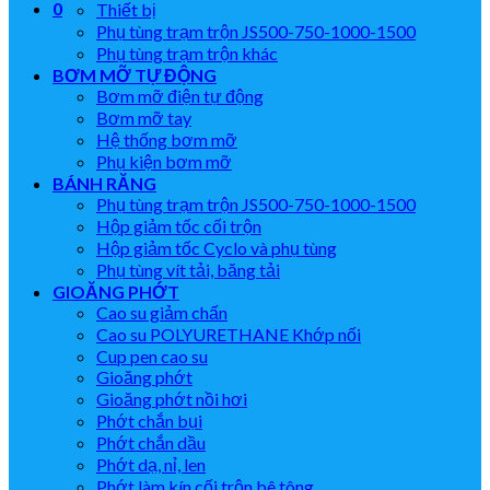
0
Thiết bị
Phụ tùng trạm trộn JS500-750-1000-1500
Phụ tùng trạm trộn khác
BƠM MỠ TỰ ĐỘNG
Bơm mỡ điện tự động
Bơm mỡ tay
Hệ thống bơm mỡ
Phụ kiện bơm mỡ
BÁNH RĂNG
Phụ tùng trạm trộn JS500-750-1000-1500
Hộp giảm tốc cối trộn
Hộp giảm tốc Cyclo và phụ tùng
Phụ tùng vít tải, băng tải
GIOĂNG PHỚT
Cao su giảm chấn
Cao su POLYURETHANE Khớp nối
Cup pen cao su
Gioăng phớt
Gioăng phớt nồi hơi
Phớt chắn bụi
Phớt chắn dầu
Phớt dạ, nỉ, len
Phớt làm kín cối trộn bê tông