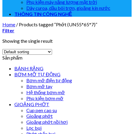
Phụ kiện máy năng lượng mặt trời
Dây curoa, dầu bôi trơn, gioăng kín nước
THÔNG TIN CÔNG NGHỆ
Home
/
Products tagged “Phớt (UN55*65*7)”
Filter
Showing the single result
Sản phẩm
BÁNH RĂNG
BƠM MỠ TỰ ĐỘNG
Bơm mỡ điện tự động
Bơm mỡ tay
Hệ thống bơm mỡ
Phụ kiện bơm mỡ
GIOĂNG PHỚT
Cup pen cao su
Gioăng phớt
Gioăng phớt nồi hơi
Lọc bụi
Phớt chắn bụi