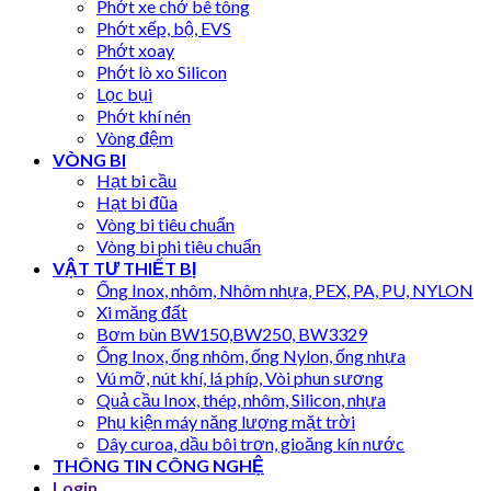
Phớt xe chở bê tông
Phớt xếp, bộ, EVS
Phớt xoay
Phớt lò xo Silicon
Lọc bụi
Phớt khí nén
Vòng đệm
VÒNG BI
Hạt bi cầu
Hạt bi đũa
Vòng bi tiêu chuẩn
Vòng bi phi tiêu chuẩn
VẬT TƯ THIẾT BỊ
Ống Inox, nhôm, Nhôm nhựa, PEX, PA, PU, NYLON
Xi măng đất
Bơm bùn BW150,BW250, BW3329
Ống Inox, ống nhôm, ống Nylon, ống nhựa
Vú mỡ, nút khí, lá phíp, Vòi phun sương
Quả cầu Inox, thép, nhôm, Silicon, nhựa
Phụ kiện máy năng lượng mặt trời
Dây curoa, dầu bôi trơn, gioăng kín nước
THÔNG TIN CÔNG NGHỆ
Login