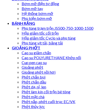
Bơm mỡ điện tự động
Bơm mỡ tay
Hệ thống bơm mỡ
Phụ kiện bơm mỡ
BÁNH RĂNG
Phụ tùng trạm trộn JS500-750-1000-1500
Hộp giảm tốc cối trộn
Hộp giảm tốc Cyclo và phụ tùng
Phụ tùng vít tải, băng tải
GIOĂNG PHỚT
Cao su giảm chấn
Cao su POLYURETHANE Khớp nối
Cup pen cao su
Gioăng phớt
Gioăng phớt nồi hơi
Phớt chắn bụi
Phớt chắn dầu
Phớt dạ, nỉ, len
Phớt làm kín cối trộn bê tông
Phớt mặt chà
Phớt nắp, phớt cuối trục EC/VK
Phớt thủy lực