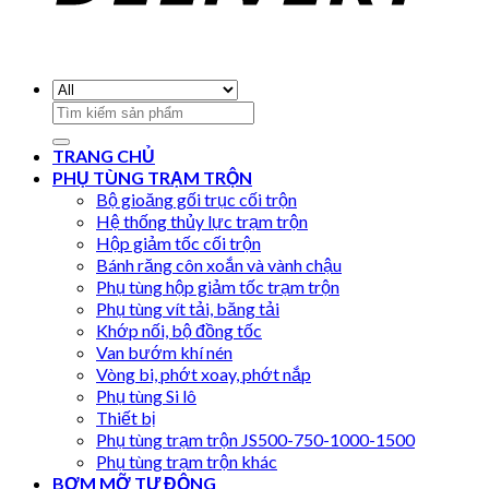
Search
for:
TRANG CHỦ
PHỤ TÙNG TRẠM TRỘN
Bộ gioăng gối trục cối trộn
Hệ thống thủy lực trạm trộn
Hộp giảm tốc cối trộn
Bánh răng côn xoắn và vành chậu
Phụ tùng hộp giảm tốc trạm trộn
Phụ tùng vít tải, băng tải
Khớp nối, bộ đồng tốc
Van bướm khí nén
Vòng bi, phớt xoay, phớt nắp
Phụ tùng Si lô
Thiết bị
Phụ tùng trạm trộn JS500-750-1000-1500
Phụ tùng trạm trộn khác
BƠM MỠ TỰ ĐỘNG