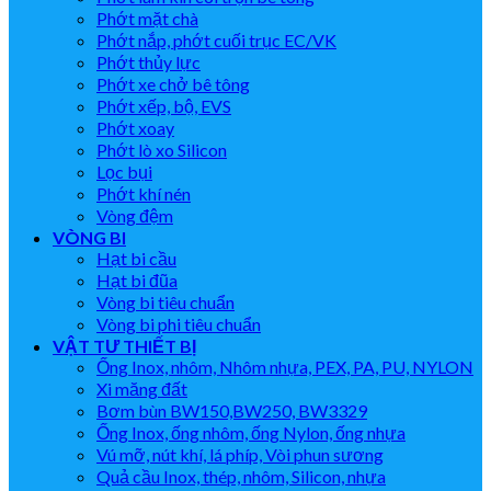
Phớt mặt chà
Phớt nắp, phớt cuối trục EC/VK
Phớt thủy lực
Phớt xe chở bê tông
Phớt xếp, bộ, EVS
Phớt xoay
Phớt lò xo Silicon
Lọc bụi
Phớt khí nén
Vòng đệm
VÒNG BI
Hạt bi cầu
Hạt bi đũa
Vòng bi tiêu chuẩn
Vòng bi phi tiêu chuẩn
VẬT TƯ THIẾT BỊ
Ống Inox, nhôm, Nhôm nhựa, PEX, PA, PU, NYLON
Xi măng đất
Bơm bùn BW150,BW250, BW3329
Ống Inox, ống nhôm, ống Nylon, ống nhựa
Vú mỡ, nút khí, lá phíp, Vòi phun sương
Quả cầu Inox, thép, nhôm, Silicon, nhựa