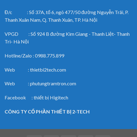
Đ/c : Số 37A, tổ 6, ngõ 477/50 đường Nguyễn Trãi, P.
Thanh Xuân Nam, Q. Thanh Xuân, TP. Hà Nội
VPGD : Số 924 B đường Kim Giang - Thanh Liệt- Thanh
Trì- Hà Nội
Hotline/Zalo : 0988.775.899
Web : thietbi2tech.com
Web : phutungtramtron.com
Facebook : thiết bị Higitech
CÔNG TY CỔ PHẦN THIẾT BỊ 2-TECH