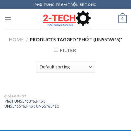
Skip
PHỤ TÙNG TRẠM TRỘN BÊ TÔNG
to
content
0
HOME
/
PRODUCTS TAGGED “PHỚT (UN55*65*5)”
FILTER
GIOĂNG PHỚT
Phớt UN55*63*6,Phớt
UN55*65*6,Phớt UN55*65*10