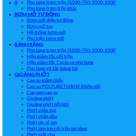
Phụ tùng trạm trộn JS500-750-1000-1500
0
Phụ tùng trạm trộn khác
BƠM MỠ TỰ ĐỘNG
Bơm mỡ điện tự động
Bơm mỡ tay
Hệ thống bơm mỡ
Phụ kiện bơm mỡ
BÁNH RĂNG
Phụ tùng trạm trộn JS500-750-1000-1500
Hộp giảm tốc cối trộn
Hộp giảm tốc Cyclo và phụ tùng
Phụ tùng vít tải, băng tải
GIOĂNG PHỚT
Cao su giảm chấn
Cao su POLYURETHANE Khớp nối
Cup pen cao su
Gioăng phớt
Gioăng phớt nồi hơi
Phớt chắn bụi
Phớt chắn dầu
Phớt dạ, nỉ, len
Phớt làm kín cối trộn bê tông
Phớt mặt chà