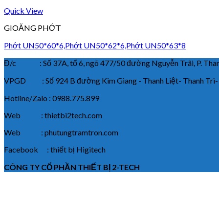
Quick View
GIOĂNG PHỚT
Phớt UN50*60*6,Phớt UN50*62*6,Phớt UN50*63*8
Đ/c : Số 37A, tổ 6, ngõ 477/50 đường Nguyễn Trãi, P. Thanh
VPGD : Số 924 B đường Kim Giang - Thanh Liệt- Thanh Trì-
Hotline/Zalo : 0988.775.899
Web : thietbi2tech.com
Web : phutungtramtron.com
Facebook : thiết bị Higitech
CÔNG TY CỔ PHẦN THIẾT BỊ 2-TECH