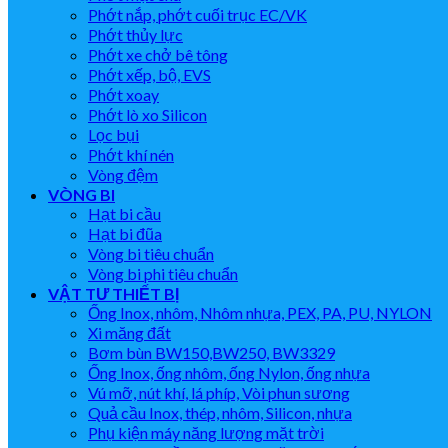
Phớt nắp, phớt cuối trục EC/VK
Phớt thủy lực
Phớt xe chở bê tông
Phớt xếp, bộ, EVS
Phớt xoay
Phớt lò xo Silicon
Lọc bụi
Phớt khí nén
Vòng đệm
VÒNG BI
Hạt bi cầu
Hạt bi đũa
Vòng bi tiêu chuẩn
Vòng bi phi tiêu chuẩn
VẬT TƯ THIẾT BỊ
Ống Inox, nhôm, Nhôm nhựa, PEX, PA, PU, NYLON
Xi măng đất
Bơm bùn BW150,BW250, BW3329
Ống Inox, ống nhôm, ống Nylon, ống nhựa
Vú mỡ, nút khí, lá phíp, Vòi phun sương
Quả cầu Inox, thép, nhôm, Silicon, nhựa
Phụ kiện máy năng lượng mặt trời