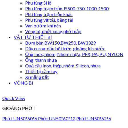
Phụ tùng Si lô
Phụ tùng trạm trộn JS500-750-1000-1500
Phụ tùng trạm trộn khác
Phụ tùng vít tải, băng tải
Van bướm khí nén
Vòng bi, phớt xoay, phớt nắp
VẬT TƯ THIẾT BỊ
Bơm bùn BW150,BW250, BW3329
Dây curoa, dầu bôi trơn, gioăng kín nước
Ống Inox, nhôm, Nhôm nhựa, PEX, PA, PU, NYLON
Ống, thanh nhựa
Quả cầu Inox, thép, nhôm, Silicon, nhựa
Thiết bị cầm tay
Xi măng đất
VÒNG BI
Quick View
GIOĂNG PHỚT
Phớt UN50*60*6,Phớt UN50*60*12,Phớt UN50*62*6