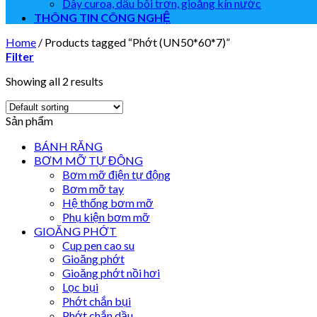
Dây curoa, dầu bôi trơn, gioăng kín nước
THÔNG TIN CÔNG NGHỆ
Home
/
Products tagged “Phớt (UN50*60*7)”
Filter
Showing all 2 results
Sản phẩm
BÁNH RĂNG
BƠM MỠ TỰ ĐỘNG
Bơm mỡ điện tự động
Bơm mỡ tay
Hệ thống bơm mỡ
Phụ kiện bơm mỡ
GIOĂNG PHỚT
Cup pen cao su
Gioăng phớt
Gioăng phớt nồi hơi
Lọc bụi
Phớt chắn bụi
Phớt chắn dầu