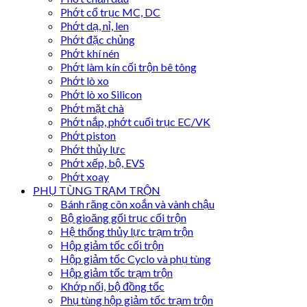
Phớt cổ trục MC, DC
Phớt dạ, nỉ, len
Phớt đặc chủng
Phớt khí nén
Phớt làm kín cối trộn bê tông
Phớt lò xo
Phớt lò xo Silicon
Phớt mặt chà
Phớt nắp, phớt cuối trục EC/VK
Phớt piston
Phớt thủy lực
Phớt xếp, bộ, EVS
Phớt xoay
PHỤ TÙNG TRẠM TRỘN
Bánh răng côn xoắn và vành chậu
Bộ gioăng gối trục cối trộn
Hệ thống thủy lực trạm trộn
Hộp giảm tốc cối trộn
Hộp giảm tốc Cyclo và phụ tùng
Hộp giảm tốc trạm trộn
Khớp nối, bộ đồng tốc
Phụ tùng hộp giảm tốc trạm trộn