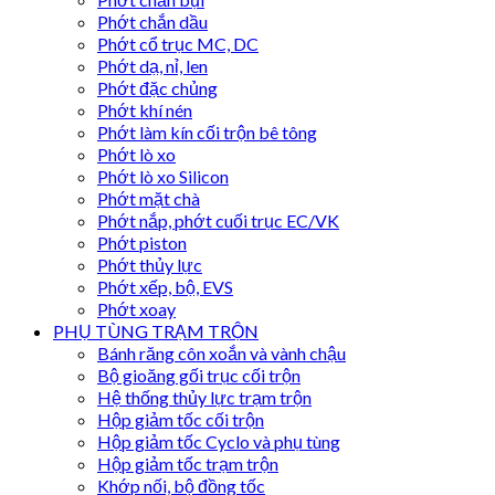
Phớt chắn dầu
Phớt cổ trục MC, DC
Phớt dạ, nỉ, len
Phớt đặc chủng
Phớt khí nén
Phớt làm kín cối trộn bê tông
Phớt lò xo
Phớt lò xo Silicon
Phớt mặt chà
Phớt nắp, phớt cuối trục EC/VK
Phớt piston
Phớt thủy lực
Phớt xếp, bộ, EVS
Phớt xoay
PHỤ TÙNG TRẠM TRỘN
Bánh răng côn xoắn và vành chậu
Bộ gioăng gối trục cối trộn
Hệ thống thủy lực trạm trộn
Hộp giảm tốc cối trộn
Hộp giảm tốc Cyclo và phụ tùng
Hộp giảm tốc trạm trộn
Khớp nối, bộ đồng tốc