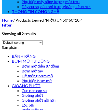
Phụ kiện máy năng lượng mặt trời
Dây curoa, dầu bôi trơn, gioăng kín nước
THÔNG TIN CÔNG NGHỆ
Home
/
Products tagged “Phớt (UN50*60*10)”
Filter
Showing all 2 results
Sản phẩm
BÁNH RĂNG
BƠM MỠ TỰ ĐỘNG
Bơm mỡ điện tự động
Bơm mỡ tay
Hệ thống bơm mỡ
Phụ kiện bơm mỡ
GIOĂNG PHỚT
Cup pen cao su
Gioăng phớt
Gioăng phớt nồi hơi
Lọc bụi
Phớt chắn bụi