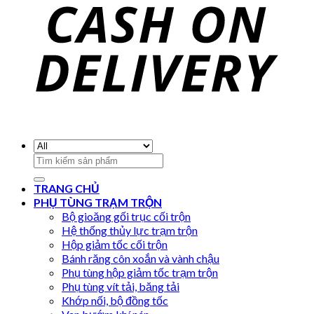
Search
for:
TRANG CHỦ
PHỤ TÙNG TRẠM TRỘN
Bộ gioăng gối trục cối trộn
Hệ thống thủy lực trạm trộn
Hộp giảm tốc cối trộn
Bánh răng côn xoắn và vành chậu
Phụ tùng hộp giảm tốc trạm trộn
Phụ tùng vít tải, băng tải
Khớp nối, bộ đồng tốc