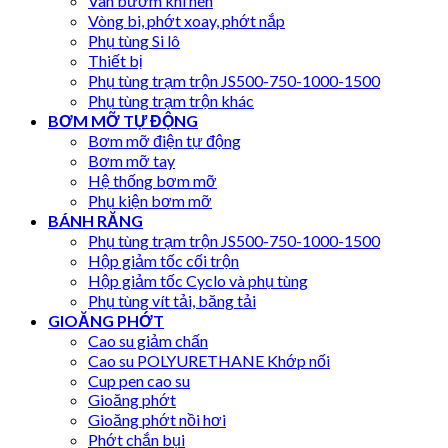
Van bướm khí nén
Vòng bi, phớt xoay, phớt nắp
Phụ tùng Si lô
Thiết bị
Phụ tùng trạm trộn JS500-750-1000-1500
Phụ tùng trạm trộn khác
BƠM MỠ TỰ ĐỘNG
Bơm mỡ điện tự động
Bơm mỡ tay
Hệ thống bơm mỡ
Phụ kiện bơm mỡ
BÁNH RĂNG
Phụ tùng trạm trộn JS500-750-1000-1500
Hộp giảm tốc cối trộn
Hộp giảm tốc Cyclo và phụ tùng
Phụ tùng vít tải, băng tải
GIOĂNG PHỚT
Cao su giảm chấn
Cao su POLYURETHANE Khớp nối
Cup pen cao su
Gioăng phớt
Gioăng phớt nồi hơi
Phớt chắn bụi