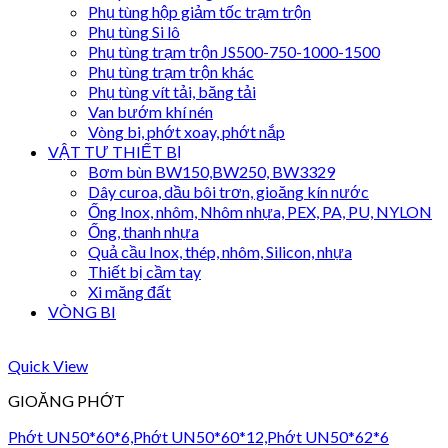
Phụ tùng hộp giảm tốc trạm trộn
Phụ tùng Si lô
Phụ tùng trạm trộn JS500-750-1000-1500
Phụ tùng trạm trộn khác
Phụ tùng vít tải, băng tải
Van bướm khí nén
Vòng bi, phớt xoay, phớt nắp
VẬT TƯ THIẾT BỊ
Bơm bùn BW150,BW250, BW3329
Dây curoa, dầu bôi trơn, gioăng kín nước
Ống Inox, nhôm, Nhôm nhựa, PEX, PA, PU, NYLON
Ống, thanh nhựa
Quả cầu Inox, thép, nhôm, Silicon, nhựa
Thiết bị cầm tay
Xi măng đất
VÒNG BI
Quick View
GIOĂNG PHỚT
Phớt UN50*60*6,Phớt UN50*60*12,Phớt UN50*62*6