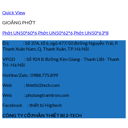
Quick View
GIOĂNG PHỚT
Phớt UN50*60*6,Phớt UN50*62*6,Phớt UN50*63*8
Đ/c : Số 37A, tổ 6, ngõ 477/50 đường Nguyễn Trãi, P.
Thanh Xuân Nam, Q. Thanh Xuân, TP. Hà Nội
VPGD : Số 924 B đường Kim Giang - Thanh Liệt- Thanh
Trì- Hà Nội
Hotline/Zalo : 0988.775.899
Web : thietbi2tech.com
Web : phutungtramtron.com
Facebook : thiết bị Higitech
CÔNG TY CỔ PHẦN THIẾT BỊ 2-TECH