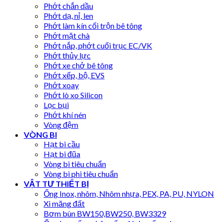
Phớt chắn dầu
Phớt dạ, nỉ, len
Phớt làm kín cối trộn bê tông
Phớt mặt chà
Phớt nắp, phớt cuối trục EC/VK
Phớt thủy lực
Phớt xe chở bê tông
Phớt xếp, bộ, EVS
Phớt xoay
Phớt lò xo Silicon
Lọc bụi
Phớt khí nén
Vòng đệm
VÒNG BI
Hạt bi cầu
Hạt bi đũa
Vòng bi tiêu chuẩn
Vòng bi phi tiêu chuẩn
VẬT TƯ THIẾT BỊ
Ống Inox, nhôm, Nhôm nhựa, PEX, PA, PU, NYLON
Xi măng đất
Bơm bùn BW150,BW250, BW3329