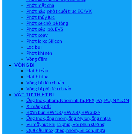
Phớt mặt chà
Phớt nắp, phớt cuối trục EC/VK
Phớt thủy lực
Phớt xe chở bê tông
Phớt xếp, bộ, EVS
Phớt xoay
Phớt lò xo Silicon
Lọc bụi
Phớt khí nén
Vòng đệm
VÒNG BI
Hạt bi cầu
Hạt bi đũa
Vòng bi tiêu chuẩn
Vòng bi phi tiêu chuẩn
VẬT TƯ THIẾT BỊ
Ống Inox, nhôm, Nhôm nhựa, PEX, PA, PU, NYLON
Xi măng đất
Bơm bùn BW150,BW250, BW3329
Ống Inox, ống nhôm, ống Nylon, ống nhựa
Vú mỡ, nút khí, lá phíp, Vòi phun sương
Quả cầu Inox, thép, nhôm, Silicon, nhựa