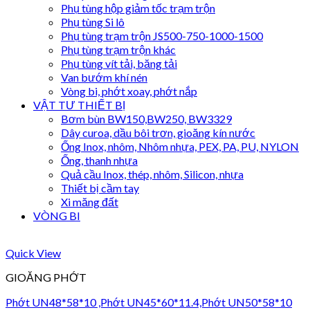
Phụ tùng hộp giảm tốc trạm trộn
Phụ tùng Si lô
Phụ tùng trạm trộn JS500-750-1000-1500
Phụ tùng trạm trộn khác
Phụ tùng vít tải, băng tải
Van bướm khí nén
Vòng bi, phớt xoay, phớt nắp
VẬT TƯ THIẾT BỊ
Bơm bùn BW150,BW250, BW3329
Dây curoa, dầu bôi trơn, gioăng kín nước
Ống Inox, nhôm, Nhôm nhựa, PEX, PA, PU, NYLON
Ống, thanh nhựa
Quả cầu Inox, thép, nhôm, Silicon, nhựa
Thiết bị cầm tay
Xi măng đất
VÒNG BI
Quick View
GIOĂNG PHỚT
Phớt UN48*58*10 ,Phớt UN45*60*11.4,Phớt UN50*58*10