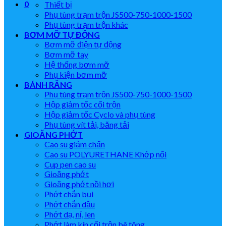
0
Thiết bị
Phụ tùng trạm trộn JS500-750-1000-1500
Phụ tùng trạm trộn khác
BƠM MỠ TỰ ĐỘNG
Bơm mỡ điện tự động
Bơm mỡ tay
Hệ thống bơm mỡ
Phụ kiện bơm mỡ
BÁNH RĂNG
Phụ tùng trạm trộn JS500-750-1000-1500
Hộp giảm tốc cối trộn
Hộp giảm tốc Cyclo và phụ tùng
Phụ tùng vít tải, băng tải
GIOĂNG PHỚT
Cao su giảm chấn
Cao su POLYURETHANE Khớp nối
Cup pen cao su
Gioăng phớt
Gioăng phớt nồi hơi
Phớt chắn bụi
Phớt chắn dầu
Phớt dạ, nỉ, len
Phớt làm kín cối trộn bê tông