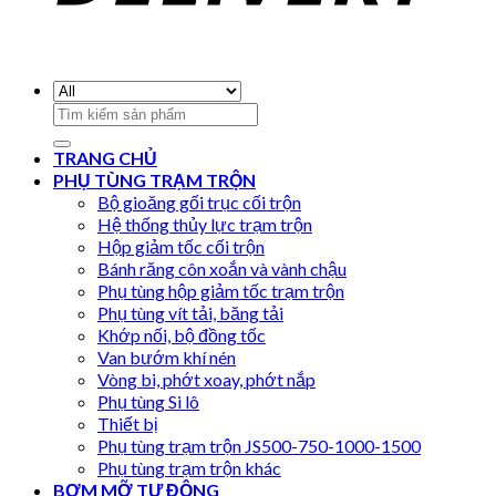
Search
for:
TRANG CHỦ
PHỤ TÙNG TRẠM TRỘN
Bộ gioăng gối trục cối trộn
Hệ thống thủy lực trạm trộn
Hộp giảm tốc cối trộn
Bánh răng côn xoắn và vành chậu
Phụ tùng hộp giảm tốc trạm trộn
Phụ tùng vít tải, băng tải
Khớp nối, bộ đồng tốc
Van bướm khí nén
Vòng bi, phớt xoay, phớt nắp
Phụ tùng Si lô
Thiết bị
Phụ tùng trạm trộn JS500-750-1000-1500
Phụ tùng trạm trộn khác
BƠM MỠ TỰ ĐỘNG