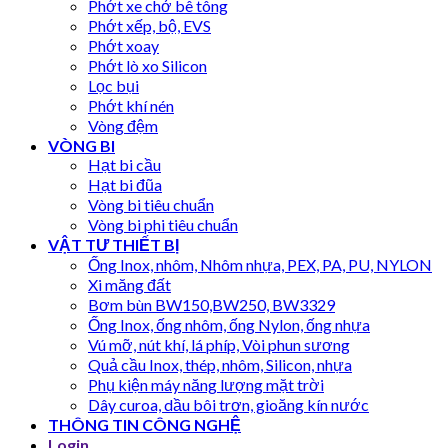
Phớt xe chở bê tông
Phớt xếp, bộ, EVS
Phớt xoay
Phớt lò xo Silicon
Lọc bụi
Phớt khí nén
Vòng đệm
VÒNG BI
Hạt bi cầu
Hạt bi đũa
Vòng bi tiêu chuẩn
Vòng bi phi tiêu chuẩn
VẬT TƯ THIẾT BỊ
Ống Inox, nhôm, Nhôm nhựa, PEX, PA, PU, NYLON
Xi măng đất
Bơm bùn BW150,BW250, BW3329
Ống Inox, ống nhôm, ống Nylon, ống nhựa
Vú mỡ, nút khí, lá phíp, Vòi phun sương
Quả cầu Inox, thép, nhôm, Silicon, nhựa
Phụ kiện máy năng lượng mặt trời
Dây curoa, dầu bôi trơn, gioăng kín nước
THÔNG TIN CÔNG NGHỆ
Login