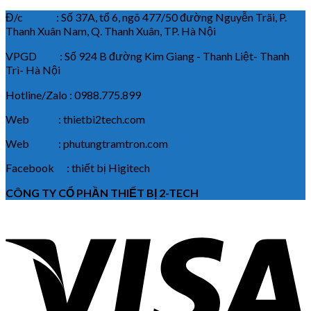
Đ/c : Số 37A, tổ 6, ngõ 477/50 đường Nguyễn Trãi, P.
Thanh Xuân Nam, Q. Thanh Xuân, TP. Hà Nội
VPGD : Số 924 B đường Kim Giang - Thanh Liệt- Thanh
Trì- Hà Nội
Hotline/Zalo : 0988.775.899
Web : thietbi2tech.com
Web : phutungtramtron.com
Facebook : thiết bị Higitech
CÔNG TY CỔ PHẦN THIẾT BỊ 2-TECH