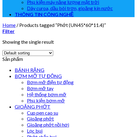
Phụ kiện máy năng lượng mặt trời
Dây curoa, dầu bôi trơn, gioăng kín nước
THÔNG TIN CÔNG NGHỆ
Home
/
Products tagged “Phớt (UN45*60*11.4)”
Filter
Showing the single result
Sản phẩm
BÁNH RĂNG
BƠM MỠ TỰ ĐỘNG
Bơm mỡ điện tự động
Bơm mỡ tay
Hệ thống bơm mỡ
Phụ kiện bơm mỡ
GIOĂNG PHỚT
Cup pen cao su
Gioăng phớt
Gioăng phớt nồi hơi
Lọc bụi
Phớt chắn bụi