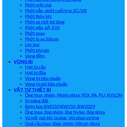
Phớt mặt chà
Phớt nắp, phớt cuối trục EC/VK
Phớt thủy lực
Phớt xe chở bê tông
Phớt xếp, bộ, EVS
Phớt xoay
Phớt lò xo Silicon
Lọc bụi
Phớt khí nén
Vòng đệm
VÒNG BI
Hạt bi cầu
Hạt bi đũa
Vòng bi tiêu chuẩn
Vòng bi phi tiêu chuẩn
VẬT TƯ THIẾT BỊ
Ống Inox, nhôm, Nhôm nhựa, PEX, PA, PU, NYLON
Xi măng đất
Bơm bùn BW150,BW250, BW3329
Ống Inox, ống nhôm, ống Nylon, ống nhựa
Vú mỡ, nút khí, lá phíp, Vòi phun sương
Quả cầu Inox, thép, nhôm, Silicon, nhựa