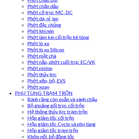
Phớt chắn dầu
Phớt cổ trục MC, DC
Phớt dạ, nỉ, len
Phớt đặc chủng
Phớt khí nén
Phớt làm kín cối trộn bê tông
Phớt lò xo
Phớt lò xo Silicon
Phớt mặt chà
Phớt nắp, phớt cuối trục EC/VK
Phớt piston
Phớt thủy lực
Phớt xếp, bộ, EVS
Phớt xoay
PHỤ TÙNG TRẠM TRỘN
Bánh răng côn xoắn và vành chậu
Bộ gioăng gối trục cối trộn
Hệ thống thủy lực trạm trộn
Hộp giảm tốc cối trộn
Hộp giảm tốc Cyclo và phụ tùng
Hộp giảm tốc trạm trộn
Khớp nối, bộ đồng tốc