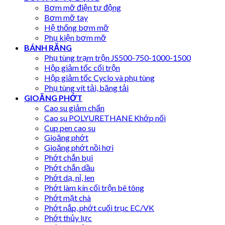
Bơm mỡ điện tự động
Bơm mỡ tay
Hệ thống bơm mỡ
Phụ kiện bơm mỡ
BÁNH RĂNG
Phụ tùng trạm trộn JS500-750-1000-1500
Hộp giảm tốc cối trộn
Hộp giảm tốc Cyclo và phụ tùng
Phụ tùng vít tải, băng tải
GIOĂNG PHỚT
Cao su giảm chấn
Cao su POLYURETHANE Khớp nối
Cup pen cao su
Gioăng phớt
Gioăng phớt nồi hơi
Phớt chắn bụi
Phớt chắn dầu
Phớt dạ, nỉ, len
Phớt làm kín cối trộn bê tông
Phớt mặt chà
Phớt nắp, phớt cuối trục EC/VK
Phớt thủy lực