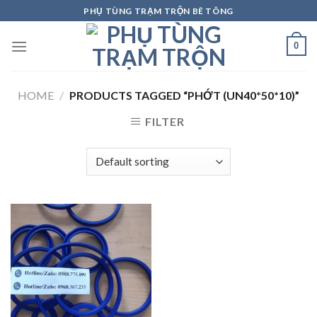
Skip
PHỤ TÙNG TRẠM TRỘN BÊ TÔNG
to
content
0
HOME
/
PRODUCTS TAGGED “PHỚT (UN40*50*10)”
FILTER