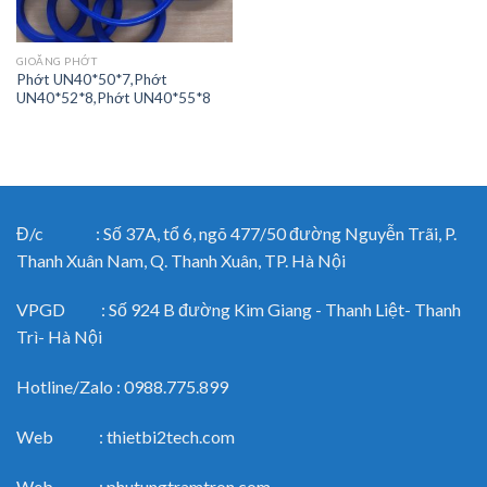
GIOĂNG PHỚT
Phớt UN40*50*7,Phớt
UN40*52*8,Phớt UN40*55*8
Đ/c : Số 37A, tổ 6, ngõ 477/50 đường Nguyễn Trãi, P.
Thanh Xuân Nam, Q. Thanh Xuân, TP. Hà Nội
VPGD : Số 924 B đường Kim Giang - Thanh Liệt- Thanh
Trì- Hà Nội
Hotline/Zalo : 0988.775.899
Web : thietbi2tech.com
Web : phutungtramtron.com