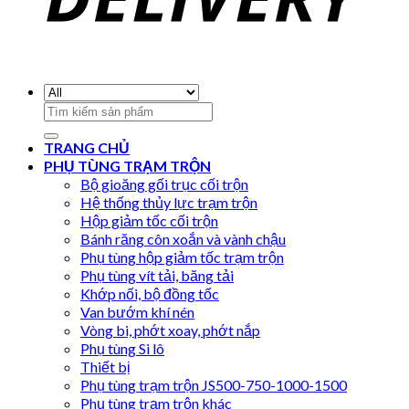
Search
for:
TRANG CHỦ
PHỤ TÙNG TRẠM TRỘN
Bộ gioăng gối trục cối trộn
Hệ thống thủy lực trạm trộn
Hộp giảm tốc cối trộn
Bánh răng côn xoắn và vành chậu
Phụ tùng hộp giảm tốc trạm trộn
Phụ tùng vít tải, băng tải
Khớp nối, bộ đồng tốc
Van bướm khí nén
Vòng bi, phớt xoay, phớt nắp
Phụ tùng Si lô
Thiết bị
Phụ tùng trạm trộn JS500-750-1000-1500
Phụ tùng trạm trộn khác