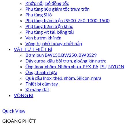
Khớp nối, bộ đồng tốc
Phụ tùng hộp giảm tốc trạm trộn
Phụ tùng Si lô
Phụ tùng trạm trộn JS500-750-1000-1500
Phụ tùng trạm trộn khác
Phụ tùng vít tải, băng tải
Van bướm khí nén
Vòng bi, phớt xoay, phớt nắp
VẬT TƯ THIẾT BỊ
Bơm bùn BW150,BW250, BW3329
Dây curoa, dầu bôi trơn, gioăng kín nước
Ống Inox, nhôm, Nhôm nhựa, PEX, PA, PU, NYLON
Ống, thanh nhựa
Quả cầu Inox, thép, nhôm, Silicon, nhựa
Thiết bị cầm tay
Xi măng đất
VÒNG BI
Quick View
GIOĂNG PHỚT