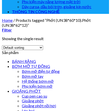
Phụ kiện máy năng lượng mặt trời
Dây curoa, dầu bôi trơn, gioăng kín nước
THÔNG TIN CÔNG NGHỆ
Home
/
Products tagged “Phớt (UN38*60*10).Phớt
(UN38*62*12)”
Filter
Showing the single result
Sản phẩm
BÁNH RĂNG
BƠM MỠ TỰ ĐỘNG
Bơm mỡ điện tự động
Bơm mỡ tay
Hệ thống bơm mỡ
Phụ kiện bơm mỡ
GIOĂNG PHỚT
Cup pen cao su
Gioăng phớt
Gioăng phớt nồi hơi
Lọc bụi