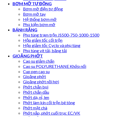
BƠM MỠ TỰ ĐỘNG
Bơm mỡ điện tự động
Bơm mỡ tay
Hệ thống bơm mỡ
Phụ kiện bơm mỡ
BÁNH RĂNG
Phụ tùng trạm trộn JS500-750-1000-1500
Hộp giảm tốc cối trộn
Hộp giảm tốc Cyclo và phụ tùng
Phụ tùng vít tải, băng tải
GIOĂNG PHỚT
Cao su giảm chấn
Cao su POLYURETHANE Khớp nối
Cup pen cao su
Gioăng phớt
Gioăng phớt nồi hơi
Phớt chắn bụi
Phớt chắn dầu
Phớt dạ, nỉ, len
Phớt làm kín cối trộn bê tông
Phớt mặt chà
Phớt nắp, phớt cuối trục EC/VK