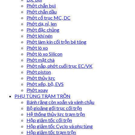
Phớt chắn bụi
Phớt chắn dầu
Phớt cổ trục MC, DC
Phớt dạ, nỉ, len
Phớt đặc chủng
Phớt khí nén
Phớt làm kín cối trộn bê tông
Phớt lò xo
Phớt lò xo Silicon
Phớt mặt chà
Phớt nắp, phớt cuối trục EC/VK
Phớt piston
Phớt thủy lực
Phớt xếp, bộ, EVS
Phớt xoay
PHỤ TÙNG TRẠM TRỘN
Bánh răng côn xoắn và vành chậu
Bộ gioăng gối trục cối trộn
Hệ thống thủy lực trạm trộn
Hộp giảm tốc cối trộn
Hộp giảm tốc Cyclo và phụ tùng
Hộp giảm tốc trạm trộn