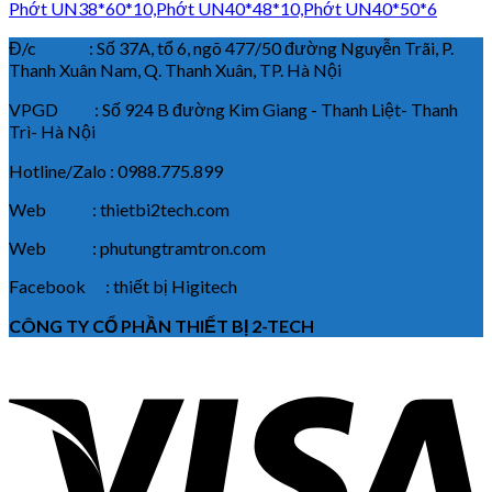
Phớt UN38*60*10,Phớt UN40*48*10,Phớt UN40*50*6
Đ/c : Số 37A, tổ 6, ngõ 477/50 đường Nguyễn Trãi, P.
Thanh Xuân Nam, Q. Thanh Xuân, TP. Hà Nội
VPGD : Số 924 B đường Kim Giang - Thanh Liệt- Thanh
Trì- Hà Nội
Hotline/Zalo : 0988.775.899
Web : thietbi2tech.com
Web : phutungtramtron.com
Facebook : thiết bị Higitech
CÔNG TY CỔ PHẦN THIẾT BỊ 2-TECH