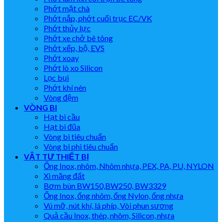
Phớt mặt chà
Phớt nắp, phớt cuối trục EC/VK
Phớt thủy lực
Phớt xe chở bê tông
Phớt xếp, bộ, EVS
Phớt xoay
Phớt lò xo Silicon
Lọc bụi
Phớt khí nén
Vòng đệm
VÒNG BI
Hạt bi cầu
Hạt bi đũa
Vòng bi tiêu chuẩn
Vòng bi phi tiêu chuẩn
VẬT TƯ THIẾT BỊ
Ống Inox, nhôm, Nhôm nhựa, PEX, PA, PU, NYLON
Xi măng đất
Bơm bùn BW150,BW250, BW3329
Ống Inox, ống nhôm, ống Nylon, ống nhựa
Vú mỡ, nút khí, lá phíp, Vòi phun sương
Quả cầu Inox, thép, nhôm, Silicon, nhựa