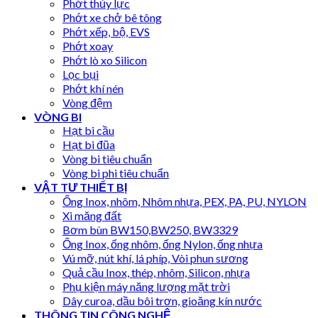
Phớt thủy lực
Phớt xe chở bê tông
Phớt xếp, bộ, EVS
Phớt xoay
Phớt lò xo Silicon
Lọc bụi
Phớt khí nén
Vòng đệm
VÒNG BI
Hạt bi cầu
Hạt bi đũa
Vòng bi tiêu chuẩn
Vòng bi phi tiêu chuẩn
VẬT TƯ THIẾT BỊ
Ống Inox, nhôm, Nhôm nhựa, PEX, PA, PU, NYLON
Xi măng đất
Bơm bùn BW150,BW250, BW3329
Ống Inox, ống nhôm, ống Nylon, ống nhựa
Vú mỡ, nút khí, lá phíp, Vòi phun sương
Quả cầu Inox, thép, nhôm, Silicon, nhựa
Phụ kiện máy năng lượng mặt trời
Dây curoa, dầu bôi trơn, gioăng kín nước
THÔNG TIN CÔNG NGHỆ