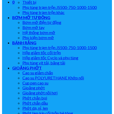
0
Thiết bị
Phụ tùng trạm trộn JS500-750-1000-1500
Phụ tùng trạm trộn khác
BƠM MỠ TỰ ĐỘNG
Bơm mỡ điện tự động
Bơm mỡ tay
Hệ thống bơm mỡ
Phụ kiện bơm mỡ
BÁNH RĂNG
Phụ tùng trạm trộn JS500-750-1000-1500
Hộp giảm tốc cối trộn
Hộp giảm tốc Cyclo và phụ tùng
Phụ tùng vít tải, băng tải
GIOĂNG PHỚT
Cao su giảm chấn
Cao su POLYURETHANE Khớp nối
Cup pen cao su
Gioăng phớt
Gioăng phớt nồi hơi
Phớt chắn bụi
Phớt chắn dầu
Phớt dạ, nỉ, len
Phớt làm kín cối trộn bê tông