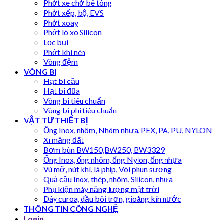
Phớt xe chở bê tông
Phớt xếp, bộ, EVS
Phớt xoay
Phớt lò xo Silicon
Lọc bụi
Phớt khí nén
Vòng đệm
VÒNG BI
Hạt bi cầu
Hạt bi đũa
Vòng bi tiêu chuẩn
Vòng bi phi tiêu chuẩn
VẬT TƯ THIẾT BỊ
Ống Inox, nhôm, Nhôm nhựa, PEX, PA, PU, NYLON
Xi măng đất
Bơm bùn BW150,BW250, BW3329
Ống Inox, ống nhôm, ống Nylon, ống nhựa
Vú mỡ, nút khí, lá phíp, Vòi phun sương
Quả cầu Inox, thép, nhôm, Silicon, nhựa
Phụ kiện máy năng lượng mặt trời
Dây curoa, dầu bôi trơn, gioăng kín nước
THÔNG TIN CÔNG NGHỆ
Login