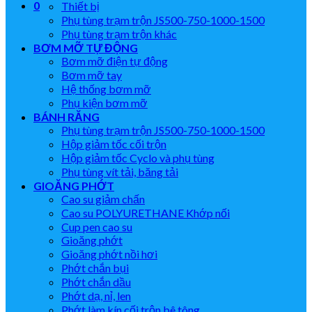
0
Thiết bị
Phụ tùng trạm trộn JS500-750-1000-1500
Phụ tùng trạm trộn khác
BƠM MỠ TỰ ĐỘNG
Bơm mỡ điện tự động
Bơm mỡ tay
Hệ thống bơm mỡ
Phụ kiện bơm mỡ
BÁNH RĂNG
Phụ tùng trạm trộn JS500-750-1000-1500
Hộp giảm tốc cối trộn
Hộp giảm tốc Cyclo và phụ tùng
Phụ tùng vít tải, băng tải
GIOĂNG PHỚT
Cao su giảm chấn
Cao su POLYURETHANE Khớp nối
Cup pen cao su
Gioăng phớt
Gioăng phớt nồi hơi
Phớt chắn bụi
Phớt chắn dầu
Phớt dạ, nỉ, len
Phớt làm kín cối trộn bê tông