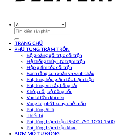
Search
for:
TRANG CHỦ
PHỤ TÙNG TRẠM TRỘN
Bộ gioăng gối trục cối trộn
Hệ thống thủy lực trạm trộn
Hộp giảm tốc cối trộn
Bánh răng côn xoắn và vành chậu
Phụ tùng hộp giảm tốc trạm trộn
Phụ tùng vít tải, băng tải
Khớp nối, bộ đồng tốc
Van bướm khí nén
Vòng bi, phớt xoay, phớt nắp
Phụ tùng Si lô
Thiết bị
Phụ tùng trạm trộn JS500-750-1000-1500
Phụ tùng trạm trộn khác
BƠM MỠ TỰ ĐỘNG