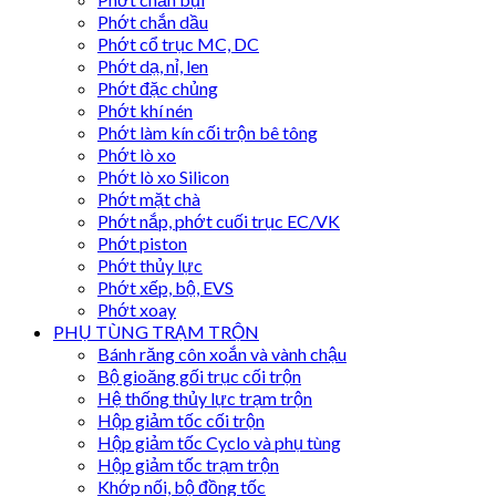
Phớt chắn dầu
Phớt cổ trục MC, DC
Phớt dạ, nỉ, len
Phớt đặc chủng
Phớt khí nén
Phớt làm kín cối trộn bê tông
Phớt lò xo
Phớt lò xo Silicon
Phớt mặt chà
Phớt nắp, phớt cuối trục EC/VK
Phớt piston
Phớt thủy lực
Phớt xếp, bộ, EVS
Phớt xoay
PHỤ TÙNG TRẠM TRỘN
Bánh răng côn xoắn và vành chậu
Bộ gioăng gối trục cối trộn
Hệ thống thủy lực trạm trộn
Hộp giảm tốc cối trộn
Hộp giảm tốc Cyclo và phụ tùng
Hộp giảm tốc trạm trộn
Khớp nối, bộ đồng tốc