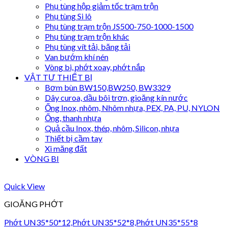
Phụ tùng hộp giảm tốc trạm trộn
Phụ tùng Si lô
Phụ tùng trạm trộn JS500-750-1000-1500
Phụ tùng trạm trộn khác
Phụ tùng vít tải, băng tải
Van bướm khí nén
Vòng bi, phớt xoay, phớt nắp
VẬT TƯ THIẾT BỊ
Bơm bùn BW150,BW250, BW3329
Dây curoa, dầu bôi trơn, gioăng kín nước
Ống Inox, nhôm, Nhôm nhựa, PEX, PA, PU, NYLON
Ống, thanh nhựa
Quả cầu Inox, thép, nhôm, Silicon, nhựa
Thiết bị cầm tay
Xi măng đất
VÒNG BI
Quick View
GIOĂNG PHỚT
Phớt UN35*50*12,Phớt UN35*52*8,Phớt UN35*55*8