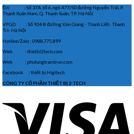
Đ/c : Số 37A, tổ 6, ngõ 477/50 đường Nguyễn Trãi, P.
Thanh Xuân Nam, Q. Thanh Xuân, TP. Hà Nội
VPGD : Số 924 B đường Kim Giang - Thanh Liệt- Thanh
Trì- Hà Nội
Hotline/Zalo : 0988.775.899
Web : thietbi2tech.com
Web : phutungtramtron.com
Facebook : thiết bị Higitech
CÔNG TY CỔ PHẦN THIẾT BỊ 2-TECH