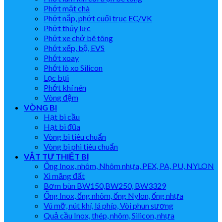
Phớt mặt chà
Phớt nắp, phớt cuối trục EC/VK
Phớt thủy lực
Phớt xe chở bê tông
Phớt xếp, bộ, EVS
Phớt xoay
Phớt lò xo Silicon
Lọc bụi
Phớt khí nén
Vòng đệm
VÒNG BI
Hạt bi cầu
Hạt bi đũa
Vòng bi tiêu chuẩn
Vòng bi phi tiêu chuẩn
VẬT TƯ THIẾT BỊ
Ống Inox, nhôm, Nhôm nhựa, PEX, PA, PU, NYLON
Xi măng đất
Bơm bùn BW150,BW250, BW3329
Ống Inox, ống nhôm, ống Nylon, ống nhựa
Vú mỡ, nút khí, lá phíp, Vòi phun sương
Quả cầu Inox, thép, nhôm, Silicon, nhựa