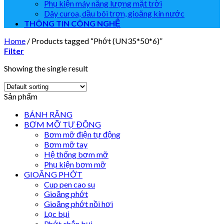
Phụ kiện máy năng lượng mặt trời
Dây curoa, dầu bôi trơn, gioăng kín nước
THÔNG TIN CÔNG NGHỆ
Home
/
Products tagged “Phớt (UN35*50*6)”
Filter
Showing the single result
Sản phẩm
BÁNH RĂNG
BƠM MỠ TỰ ĐỘNG
Bơm mỡ điện tự động
Bơm mỡ tay
Hệ thống bơm mỡ
Phụ kiện bơm mỡ
GIOĂNG PHỚT
Cup pen cao su
Gioăng phớt
Gioăng phớt nồi hơi
Lọc bụi
Phớt chắn bụi