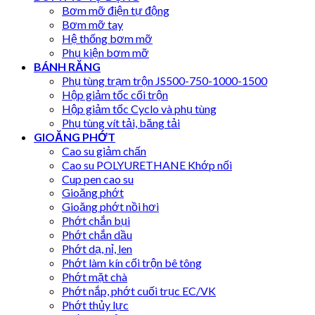
Bơm mỡ điện tự động
Bơm mỡ tay
Hệ thống bơm mỡ
Phụ kiện bơm mỡ
BÁNH RĂNG
Phụ tùng trạm trộn JS500-750-1000-1500
Hộp giảm tốc cối trộn
Hộp giảm tốc Cyclo và phụ tùng
Phụ tùng vít tải, băng tải
GIOĂNG PHỚT
Cao su giảm chấn
Cao su POLYURETHANE Khớp nối
Cup pen cao su
Gioăng phớt
Gioăng phớt nồi hơi
Phớt chắn bụi
Phớt chắn dầu
Phớt dạ, nỉ, len
Phớt làm kín cối trộn bê tông
Phớt mặt chà
Phớt nắp, phớt cuối trục EC/VK
Phớt thủy lực