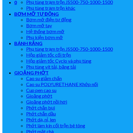
Phụ tùng trạm trộn JS500-750-1000-1500
0
Phụ tùng trạm trộn khác
BƠM MỠ TỰ ĐỘNG
Bơm mỡ điện tự động
Bơm mỡ tay
Hệ thống bơm mỡ
Phụ kiện bơm mỡ
BÁNH RĂNG
Phụ tùng trạm trộn JS500-750-1000-1500
Hộp giảm tốc cối trộn
Hộp giảm tốc Cyclo và phụ tùng
Phụ tùng vít tải, băng tải
GIOĂNG PHỚT
Cao su giảm chấn
Cao su POLYURETHANE Khớp nối
Cup pen cao su
Gioăng phớt
Gioăng phớt nồi hơi
Phớt chắn bụi
Phớt chắn dầu
Phớt dạ, nỉ, len
Phớt làm kín cối trộn bê tông
Phớt mặt chà