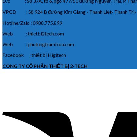
Đ/c : Số 37A, tổ 6, ngõ 477/50 đường Nguyễn Trãi, P. Thanh
VPGD : Số 924 B đường Kim Giang - Thanh Liệt- Thanh Trì-
Hotline/Zalo : 0988.775.899
Web : thietbi2tech.com
Web : phutungtramtron.com
Facebook : thiết bị Higitech
CÔNG TY CỔ PHẦN THIẾT BỊ 2-TECH