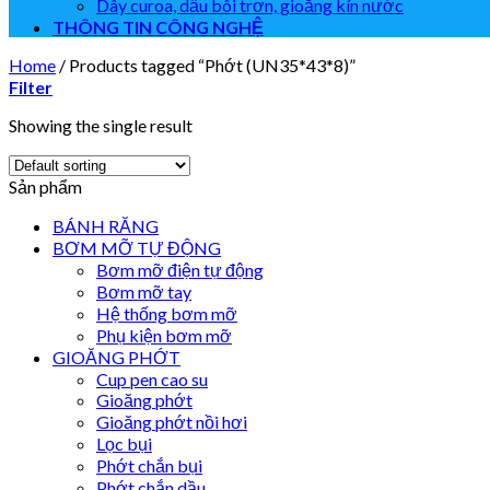
Dây curoa, dầu bôi trơn, gioăng kín nước
THÔNG TIN CÔNG NGHỆ
Home
/
Products tagged “Phớt (UN35*43*8)”
Filter
Showing the single result
Sản phẩm
BÁNH RĂNG
BƠM MỠ TỰ ĐỘNG
Bơm mỡ điện tự động
Bơm mỡ tay
Hệ thống bơm mỡ
Phụ kiện bơm mỡ
GIOĂNG PHỚT
Cup pen cao su
Gioăng phớt
Gioăng phớt nồi hơi
Lọc bụi
Phớt chắn bụi
Phớt chắn dầu