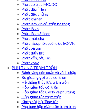
Phớt cổ trục MC, DC
Phớt dạ, nỉ, len
Phớt đặc chủng
Phớt khí nén
Phớt làm kín cối trộn bê tông
Phớt lò xo
Phớt lò xo Silicon
Phớt mặt chà
Phớt nắp, phớt cuối trục EC/VK
Phớt piston
Phớt thủy lực
Phớt xếp, bộ, EVS
Phớt xoay
PHỤ TÙNG TRẠM TRỘN
Bánh răng côn xoắn và vành chậu
Bộ gioăng gối trục cối trộn
Hệ thống thủy lực trạm trộn
Hộp giảm tốc cối trộn
Hộp giảm tốc Cyclo và phụ tùng
Hộp giảm tốc trạm trộn
Khớp nối, bộ đồng tốc
Phụ tùng hộp giảm tốc trạm trộn