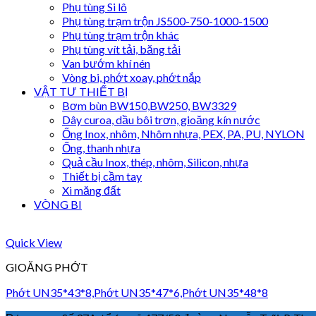
Phụ tùng Si lô
Phụ tùng trạm trộn JS500-750-1000-1500
Phụ tùng trạm trộn khác
Phụ tùng vít tải, băng tải
Van bướm khí nén
Vòng bi, phớt xoay, phớt nắp
VẬT TƯ THIẾT BỊ
Bơm bùn BW150,BW250, BW3329
Dây curoa, dầu bôi trơn, gioăng kín nước
Ống Inox, nhôm, Nhôm nhựa, PEX, PA, PU, NYLON
Ống, thanh nhựa
Quả cầu Inox, thép, nhôm, Silicon, nhựa
Thiết bị cầm tay
Xi măng đất
VÒNG BI
Quick View
GIOĂNG PHỚT
Phớt UN35*43*8,Phớt UN35*47*6,Phớt UN35*48*8