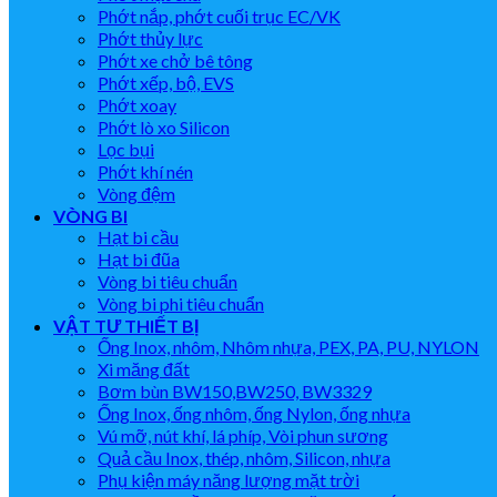
Phớt nắp, phớt cuối trục EC/VK
Phớt thủy lực
Phớt xe chở bê tông
Phớt xếp, bộ, EVS
Phớt xoay
Phớt lò xo Silicon
Lọc bụi
Phớt khí nén
Vòng đệm
VÒNG BI
Hạt bi cầu
Hạt bi đũa
Vòng bi tiêu chuẩn
Vòng bi phi tiêu chuẩn
VẬT TƯ THIẾT BỊ
Ống Inox, nhôm, Nhôm nhựa, PEX, PA, PU, NYLON
Xi măng đất
Bơm bùn BW150,BW250, BW3329
Ống Inox, ống nhôm, ống Nylon, ống nhựa
Vú mỡ, nút khí, lá phíp, Vòi phun sương
Quả cầu Inox, thép, nhôm, Silicon, nhựa
Phụ kiện máy năng lượng mặt trời