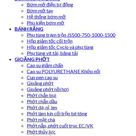
Bơm mỡ điện tự động
Bơm mỡ tay
Hệ thống bơm mỡ
Phụ kiện bơm mỡ
BÁNH RĂNG
Phụ tùng trạm trộn JS500-750-1000-1500
Hộp giảm tốc cối trộn
Hộp giảm tốc Cyclo và phụ tùng
Phụ tùng vít tải, băng tải
GIOĂNG PHỚT
Cao su giảm chấn
Cao su POLYURETHANE Khớp nối
Cup pen cao su
Gioăng phớt
Gioăng phớt nồi hơi
Phớt chắn bụi
Phớt chắn dầu
Phớt dạ, nỉ, len
Phớt làm kín cối trộn bê tông
Phớt mặt chà
Phớt nắp, phớt cuối trục EC/VK
Phớt thủy lực