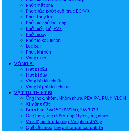
Phớt mặt chà
Phớt nắp, phớt cuối trục EC/VK
Phớt thủy lực
Phớt xe chở bê tông
Phớt xếp, bộ, EVS
Phớt xoay
Phớt lò xo Silicon
Lọc bụi
Phớt khí nén
Vòng đệm
VÒNG BI
Hạt bi cầu
Hạt bi đũa
Vòng bi tiêu chuẩn
Vòng bi phi tiêu chuẩn
VẬT TƯ THIẾT BỊ
Ống Inox, nhôm, Nhôm nhựa, PEX, PA, PU, NYLON
Xi măng đất
Bơm bùn BW150,BW250, BW3329
Ống Inox, ống nhôm, ống Nylon, ống nhựa
Vú mỡ, nút khí, lá phíp, Vòi phun sương
Quả cầu Inox, thép, nhôm, Silicon, nhựa