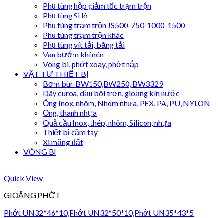
Phụ tùng hộp giảm tốc trạm trộn
Phụ tùng Si lô
Phụ tùng trạm trộn JS500-750-1000-1500
Phụ tùng trạm trộn khác
Phụ tùng vít tải, băng tải
Van bướm khí nén
Vòng bi, phớt xoay, phớt nắp
VẬT TƯ THIẾT BỊ
Bơm bùn BW150,BW250, BW3329
Dây curoa, dầu bôi trơn, gioăng kín nước
Ống Inox, nhôm, Nhôm nhựa, PEX, PA, PU, NYLON
Ống, thanh nhựa
Quả cầu Inox, thép, nhôm, Silicon, nhựa
Thiết bị cầm tay
Xi măng đất
VÒNG BI
Quick View
GIOĂNG PHỚT
Phớt UN32*46*10,Phớt UN32*50*10,Phớt UN35*43*5