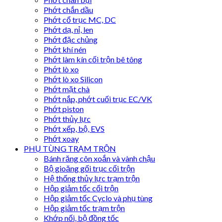
Phớt chắn dầu
Phớt cổ trục MC, DC
Phớt dạ, nỉ, len
Phớt đặc chủng
Phớt khí nén
Phớt làm kín cối trộn bê tông
Phớt lò xo
Phớt lò xo Silicon
Phớt mặt chà
Phớt nắp, phớt cuối trục EC/VK
Phớt piston
Phớt thủy lực
Phớt xếp, bộ, EVS
Phớt xoay
PHỤ TÙNG TRẠM TRỘN
Bánh răng côn xoắn và vành chậu
Bộ gioăng gối trục cối trộn
Hệ thống thủy lực trạm trộn
Hộp giảm tốc cối trộn
Hộp giảm tốc Cyclo và phụ tùng
Hộp giảm tốc trạm trộn
Khớp nối, bộ đồng tốc