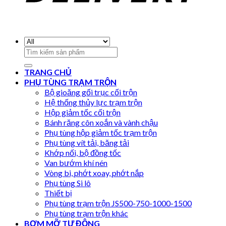
Search
for:
TRANG CHỦ
PHỤ TÙNG TRẠM TRỘN
Bộ gioăng gối trục cối trộn
Hệ thống thủy lực trạm trộn
Hộp giảm tốc cối trộn
Bánh răng côn xoắn và vành chậu
Phụ tùng hộp giảm tốc trạm trộn
Phụ tùng vít tải, băng tải
Khớp nối, bộ đồng tốc
Van bướm khí nén
Vòng bi, phớt xoay, phớt nắp
Phụ tùng Si lô
Thiết bị
Phụ tùng trạm trộn JS500-750-1000-1500
Phụ tùng trạm trộn khác
BƠM MỠ TỰ ĐỘNG