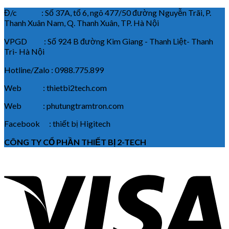
Đ/c : Số 37A, tổ 6, ngõ 477/50 đường Nguyễn Trãi, P.
Thanh Xuân Nam, Q. Thanh Xuân, TP. Hà Nội
VPGD : Số 924 B đường Kim Giang - Thanh Liệt- Thanh
Trì- Hà Nội
Hotline/Zalo : 0988.775.899
Web : thietbi2tech.com
Web : phutungtramtron.com
Facebook : thiết bị Higitech
CÔNG TY CỔ PHẦN THIẾT BỊ 2-TECH