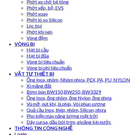
Phớt xe chở bê tông
Phớt xếp, bộ, EVS
Phớt xoay
Phớt lò xo Silicon
Lọc bụi
Phớt khí nén
Vòng đệm
VÒNG BI
Hạt bi cầu
Hạt bi đũa
Vòng bi tiêu chuẩn
Vòng bi phi tiêu chuẩn
VẬT TƯ THIẾT BỊ
Ống Inox, nhôm, Nhôm nhựa, PEX, PA, PU, NYLON
Xi măng đất
Bơm bùn BW150,BW250, BW3329
Ống Inox, ống nhôm, ống Nylon, ống nhựa
Vú mỡ, nút khí, lá phíp, Vòi phun sương
Quả cầu Inox, thép, nhôm, Silicon, nhựa
Phụ kiện máy năng lượng mặt trời
Dây curoa, dầu bôi trơn, gioăng kín nước
THÔNG TIN CÔNG NGHỆ
Login