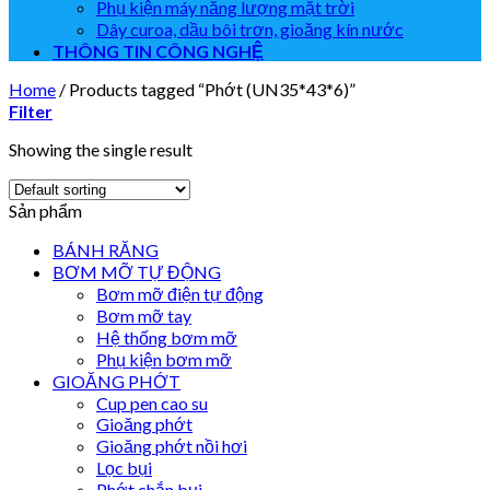
Phụ kiện máy năng lượng mặt trời
Dây curoa, dầu bôi trơn, gioăng kín nước
THÔNG TIN CÔNG NGHỆ
Home
/
Products tagged “Phớt (UN35*43*6)”
Filter
Showing the single result
Sản phẩm
BÁNH RĂNG
BƠM MỠ TỰ ĐỘNG
Bơm mỡ điện tự động
Bơm mỡ tay
Hệ thống bơm mỡ
Phụ kiện bơm mỡ
GIOĂNG PHỚT
Cup pen cao su
Gioăng phớt
Gioăng phớt nồi hơi
Lọc bụi
Phớt chắn bụi