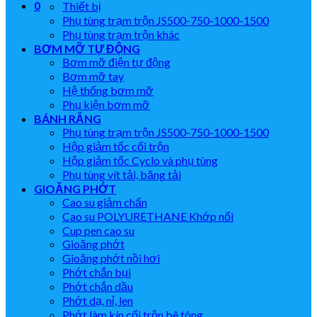
0
Thiết bị
Phụ tùng trạm trộn JS500-750-1000-1500
Phụ tùng trạm trộn khác
BƠM MỠ TỰ ĐỘNG
Bơm mỡ điện tự động
Bơm mỡ tay
Hệ thống bơm mỡ
Phụ kiện bơm mỡ
BÁNH RĂNG
Phụ tùng trạm trộn JS500-750-1000-1500
Hộp giảm tốc cối trộn
Hộp giảm tốc Cyclo và phụ tùng
Phụ tùng vít tải, băng tải
GIOĂNG PHỚT
Cao su giảm chấn
Cao su POLYURETHANE Khớp nối
Cup pen cao su
Gioăng phớt
Gioăng phớt nồi hơi
Phớt chắn bụi
Phớt chắn dầu
Phớt dạ, nỉ, len
Phớt làm kín cối trộn bê tông