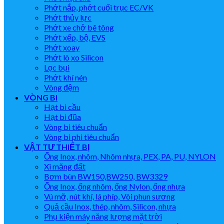
Phớt nắp, phớt cuối trục EC/VK
Phớt thủy lực
Phớt xe chở bê tông
Phớt xếp, bộ, EVS
Phớt xoay
Phớt lò xo Silicon
Lọc bụi
Phớt khí nén
Vòng đệm
VÒNG BI
Hạt bi cầu
Hạt bi đũa
Vòng bi tiêu chuẩn
Vòng bi phi tiêu chuẩn
VẬT TƯ THIẾT BỊ
Ống Inox, nhôm, Nhôm nhựa, PEX, PA, PU, NYLON
Xi măng đất
Bơm bùn BW150,BW250, BW3329
Ống Inox, ống nhôm, ống Nylon, ống nhựa
Vú mỡ, nút khí, lá phíp, Vòi phun sương
Quả cầu Inox, thép, nhôm, Silicon, nhựa
Phụ kiện máy năng lượng mặt trời