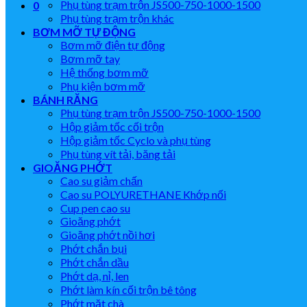
Phụ tùng trạm trộn JS500-750-1000-1500
0
Phụ tùng trạm trộn khác
BƠM MỠ TỰ ĐỘNG
Bơm mỡ điện tự động
Bơm mỡ tay
Hệ thống bơm mỡ
Phụ kiện bơm mỡ
BÁNH RĂNG
Phụ tùng trạm trộn JS500-750-1000-1500
Hộp giảm tốc cối trộn
Hộp giảm tốc Cyclo và phụ tùng
Phụ tùng vít tải, băng tải
GIOĂNG PHỚT
Cao su giảm chấn
Cao su POLYURETHANE Khớp nối
Cup pen cao su
Gioăng phớt
Gioăng phớt nồi hơi
Phớt chắn bụi
Phớt chắn dầu
Phớt dạ, nỉ, len
Phớt làm kín cối trộn bê tông
Phớt mặt chà