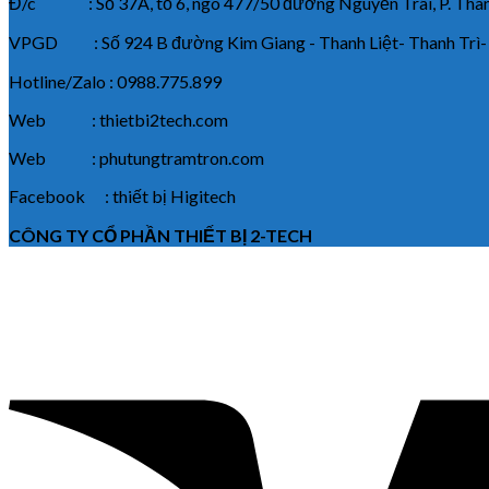
Đ/c : Số 37A, tổ 6, ngõ 477/50 đường Nguyễn Trãi, P. Thanh
VPGD : Số 924 B đường Kim Giang - Thanh Liệt- Thanh Trì-
Hotline/Zalo : 0988.775.899
Web : thietbi2tech.com
Web : phutungtramtron.com
Facebook : thiết bị Higitech
CÔNG TY CỔ PHẦN THIẾT BỊ 2-TECH