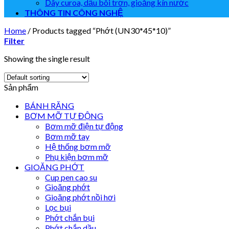
Dây curoa, dầu bôi trơn, gioăng kín nước
THÔNG TIN CÔNG NGHỆ
Home
/
Products tagged “Phớt (UN30*45*10)”
Filter
Showing the single result
Sản phẩm
BÁNH RĂNG
BƠM MỠ TỰ ĐỘNG
Bơm mỡ điện tự động
Bơm mỡ tay
Hệ thống bơm mỡ
Phụ kiện bơm mỡ
GIOĂNG PHỚT
Cup pen cao su
Gioăng phớt
Gioăng phớt nồi hơi
Lọc bụi
Phớt chắn bụi
Phớt chắn dầu