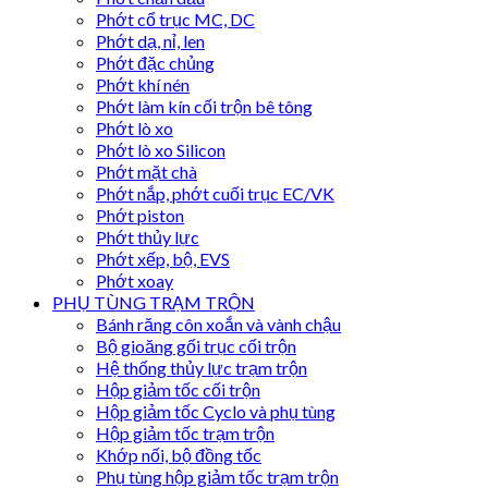
Phớt cổ trục MC, DC
Phớt dạ, nỉ, len
Phớt đặc chủng
Phớt khí nén
Phớt làm kín cối trộn bê tông
Phớt lò xo
Phớt lò xo Silicon
Phớt mặt chà
Phớt nắp, phớt cuối trục EC/VK
Phớt piston
Phớt thủy lực
Phớt xếp, bộ, EVS
Phớt xoay
PHỤ TÙNG TRẠM TRỘN
Bánh răng côn xoắn và vành chậu
Bộ gioăng gối trục cối trộn
Hệ thống thủy lực trạm trộn
Hộp giảm tốc cối trộn
Hộp giảm tốc Cyclo và phụ tùng
Hộp giảm tốc trạm trộn
Khớp nối, bộ đồng tốc
Phụ tùng hộp giảm tốc trạm trộn