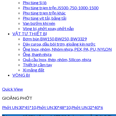
Phụ tùng Si lô
Phụ tùng trạm trộn JS500-750-1000-1500
Phụ tùng trạm trộn khác
Phụ tùng vít tải, băng tải
Van bướm khí nén
Vòng bi, phớt xoay, phớt nắp
VẬT TƯ THIẾT BỊ
Bơm bùn BW150,BW250, BW3329
Dây curoa, dầu bôi trơn, gioăng kín nước
Ống Inox, nhôm, Nhôm nhựa, PEX, PA, PU, NYLON
Ống, thanh nhựa
Quả cầu Inox, thép, nhôm, Silicon, nhựa
Thiết bị cầm tay
Xi măng đất
VÒNG BI
Quick View
GIOĂNG PHỚT
Phớt UN30*45*10,Phớt UN30*48*10,Phớt UN32*40*6