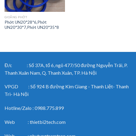
GIOĂNG PHỚT
Phớt UN20*28*6,Phớt
UN20*30*7,Phớt UN20*35*8
Đ/c : Số 37A, tổ 6, ngõ 477/50 đường Nguyễn Trãi, P.
Thanh Xuân Nam, Q. Thanh Xuân, TP. Hà Nội
VPGD : Số 924 B đường Kim Giang - Thanh Liệt- Thanh
Trì- Hà Nội
Hotline/Zalo : 0988.775.899
Web : thietbi2tech.com
Web : phutungtramtron.com