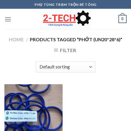
Skip
PHỤ TÙNG TRẠM TRỘN BÊ TÔNG
to
content
0
HOME
/
PRODUCTS TAGGED “PHỚT (UN20*28*6)”
FILTER