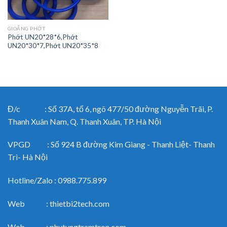
GIOĂNG PHỚT
Phớt UN20*28*6,Phớt
UN20*30*7,Phớt UN20*35*8
Đ/c : Số 37A, tổ 6, ngõ 477/50 đường Nguyễn Trãi, P.
Thanh Xuân Nam, Q. Thanh Xuân, TP. Hà Nội
VPGD : Số 924 B đường Kim Giang - Thanh Liệt- Thanh
Trì- Hà Nội
Hotline/Zalo : 0988.775.899
Web : thietbi2tech.com
Web : phutungtramtron.com