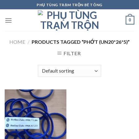
Skip
PHỤ TÙNG TRẠM TRỘN BÊ TÔNG
to
content
0
HOME
/
PRODUCTS TAGGED “PHỚT (UN20*26*5)”
FILTER