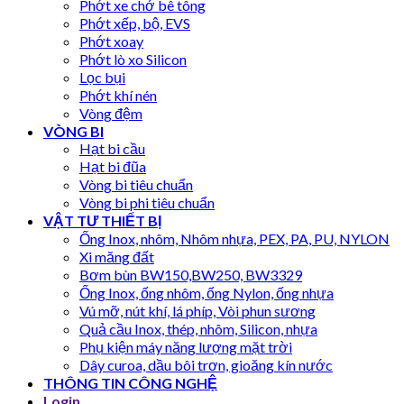
Phớt xe chở bê tông
Phớt xếp, bộ, EVS
Phớt xoay
Phớt lò xo Silicon
Lọc bụi
Phớt khí nén
Vòng đệm
VÒNG BI
Hạt bi cầu
Hạt bi đũa
Vòng bi tiêu chuẩn
Vòng bi phi tiêu chuẩn
VẬT TƯ THIẾT BỊ
Ống Inox, nhôm, Nhôm nhựa, PEX, PA, PU, NYLON
Xi măng đất
Bơm bùn BW150,BW250, BW3329
Ống Inox, ống nhôm, ống Nylon, ống nhựa
Vú mỡ, nút khí, lá phíp, Vòi phun sương
Quả cầu Inox, thép, nhôm, Silicon, nhựa
Phụ kiện máy năng lượng mặt trời
Dây curoa, dầu bôi trơn, gioăng kín nước
THÔNG TIN CÔNG NGHỆ
Login