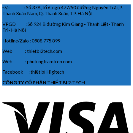
Đ/c : Số 37A, tổ 6, ngõ 477/50 đường Nguyễn Trãi, P.
Thanh Xuân Nam, Q. Thanh Xuân, TP. Hà Nội
VPGD : Số 924 B đường Kim Giang - Thanh Liệt- Thanh
Trì- Hà Nội
Hotline/Zalo : 0988.775.899
Web : thietbi2tech.com
Web : phutungtramtron.com
Facebook : thiết bị Higitech
CÔNG TY CỔ PHẦN THIẾT BỊ 2-TECH