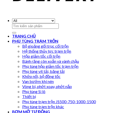
Search
for:
TRANG CHỦ
PHỤ TÙNG TRẠM TRỘN
Bộ gioăng gối trục cối trộn
Hệ thống thủy lực trạm trộn
Hộp giảm tốc cối trộn
Bánh răng côn xoắn và vành chậu
Phụ tùng hộp giảm tốc trạm trộn
Phụ tùng vít tải, băng tải
Khớp nối, bộ đồng tốc
Van bướm khí nén
Vòng bi, phớt xoay, phớt nắp
Phụ tùng Si lô
Thiết bị
Phụ tùng trạm trộn JS500-750-1000-1500
Phụ tùng trạm trộn khác
BƠM MỠ TỰ ĐỘNG