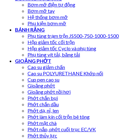
Bơm mỡ điện tự động
Bơm mỡ tay
Hệ thống bơm mỡ
Phụ kiện bơm mỡ
BÁNH RĂNG
Phụ tùng trạm trộn JS500-750-1000-1500
Hộp giảm tốc cối trộn
Hộp giảm tốc Cyclo và phụ tùng
Phụ tùng vít tải, băng tải
GIOĂNG PHỚT
Cao su giảm chấn
Cao su POLYURETHANE Khớp nối
Cup pen cao su
Gioăng phớt
Gioăng phớt nồi hơi
Phớt chắn bụi
Phớt chắn dầu
Phớt dạ, nỉ, len
Phớt làm kín cối trộn bê tông
Phớt mặt chà
Phớt nắp, phớt cuối trục EC/VK
Phớt thủy lực