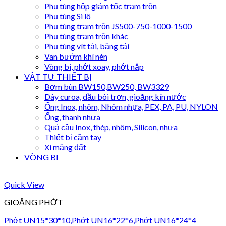
Phụ tùng hộp giảm tốc trạm trộn
Phụ tùng Si lô
Phụ tùng trạm trộn JS500-750-1000-1500
Phụ tùng trạm trộn khác
Phụ tùng vít tải, băng tải
Van bướm khí nén
Vòng bi, phớt xoay, phớt nắp
VẬT TƯ THIẾT BỊ
Bơm bùn BW150,BW250, BW3329
Dây curoa, dầu bôi trơn, gioăng kín nước
Ống Inox, nhôm, Nhôm nhựa, PEX, PA, PU, NYLON
Ống, thanh nhựa
Quả cầu Inox, thép, nhôm, Silicon, nhựa
Thiết bị cầm tay
Xi măng đất
VÒNG BI
Quick View
GIOĂNG PHỚT
Phớt UN15*30*10,Phớt UN16*22*6,Phớt UN16*24*4