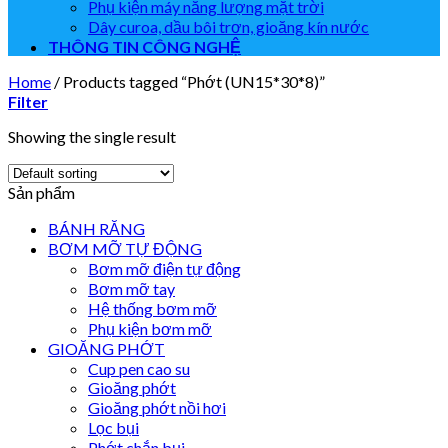
Phụ kiện máy năng lượng mặt trời
Dây curoa, dầu bôi trơn, gioăng kín nước
THÔNG TIN CÔNG NGHỆ
Home
/
Products tagged “Phớt (UN15*30*8)”
Filter
Showing the single result
Sản phẩm
BÁNH RĂNG
BƠM MỠ TỰ ĐỘNG
Bơm mỡ điện tự động
Bơm mỡ tay
Hệ thống bơm mỡ
Phụ kiện bơm mỡ
GIOĂNG PHỚT
Cup pen cao su
Gioăng phớt
Gioăng phớt nồi hơi
Lọc bụi
Phớt chắn bụi