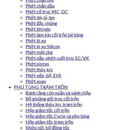
Phớt chắn dầu
Phớt cổ trục MC, DC
Phớt dạ, nỉ, len
Phớt đặc chủng
Phớt khí nén
Phớt làm kín cối trộn bê tông
Phớt lò xo
Phớt lò xo Silicon
Phớt mặt chà
Phớt nắp, phớt cuối trục EC/VK
Phớt piston
Phớt thủy lực
Phớt xếp, bộ, EVS
Phớt xoay
PHỤ TÙNG TRẠM TRỘN
Bánh răng côn xoắn và vành chậu
Bộ gioăng gối trục cối trộn
Hệ thống thủy lực trạm trộn
Hộp giảm tốc cối trộn
Hộp giảm tốc Cyclo và phụ tùng
Hộp giảm tốc trạm trộn
Khớp nối, bộ đồng tốc