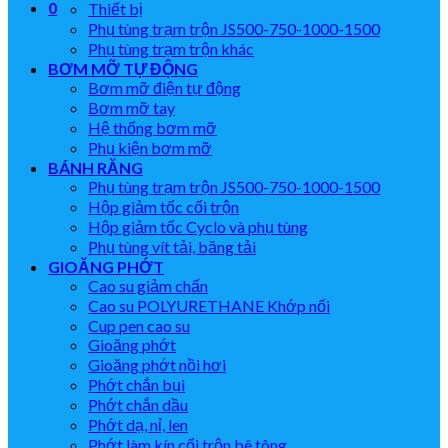
0
Thiết bị
Phụ tùng trạm trộn JS500-750-1000-1500
Phụ tùng trạm trộn khác
BƠM MỠ TỰ ĐỘNG
Bơm mỡ điện tự động
Bơm mỡ tay
Hệ thống bơm mỡ
Phụ kiện bơm mỡ
BÁNH RĂNG
Phụ tùng trạm trộn JS500-750-1000-1500
Hộp giảm tốc cối trộn
Hộp giảm tốc Cyclo và phụ tùng
Phụ tùng vít tải, băng tải
GIOĂNG PHỚT
Cao su giảm chấn
Cao su POLYURETHANE Khớp nối
Cup pen cao su
Gioăng phớt
Gioăng phớt nồi hơi
Phớt chắn bụi
Phớt chắn dầu
Phớt dạ, nỉ, len
Phớt làm kín cối trộn bê tông