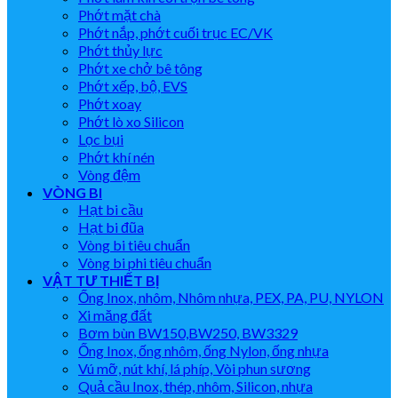
Phớt mặt chà
Phớt nắp, phớt cuối trục EC/VK
Phớt thủy lực
Phớt xe chở bê tông
Phớt xếp, bộ, EVS
Phớt xoay
Phớt lò xo Silicon
Lọc bụi
Phớt khí nén
Vòng đệm
VÒNG BI
Hạt bi cầu
Hạt bi đũa
Vòng bi tiêu chuẩn
Vòng bi phi tiêu chuẩn
VẬT TƯ THIẾT BỊ
Ống Inox, nhôm, Nhôm nhựa, PEX, PA, PU, NYLON
Xi măng đất
Bơm bùn BW150,BW250, BW3329
Ống Inox, ống nhôm, ống Nylon, ống nhựa
Vú mỡ, nút khí, lá phíp, Vòi phun sương
Quả cầu Inox, thép, nhôm, Silicon, nhựa