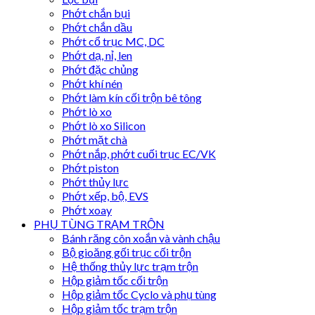
Phớt chắn bụi
Phớt chắn dầu
Phớt cổ trục MC, DC
Phớt dạ, nỉ, len
Phớt đặc chủng
Phớt khí nén
Phớt làm kín cối trộn bê tông
Phớt lò xo
Phớt lò xo Silicon
Phớt mặt chà
Phớt nắp, phớt cuối trục EC/VK
Phớt piston
Phớt thủy lực
Phớt xếp, bộ, EVS
Phớt xoay
PHỤ TÙNG TRẠM TRỘN
Bánh răng côn xoắn và vành chậu
Bộ gioăng gối trục cối trộn
Hệ thống thủy lực trạm trộn
Hộp giảm tốc cối trộn
Hộp giảm tốc Cyclo và phụ tùng
Hộp giảm tốc trạm trộn