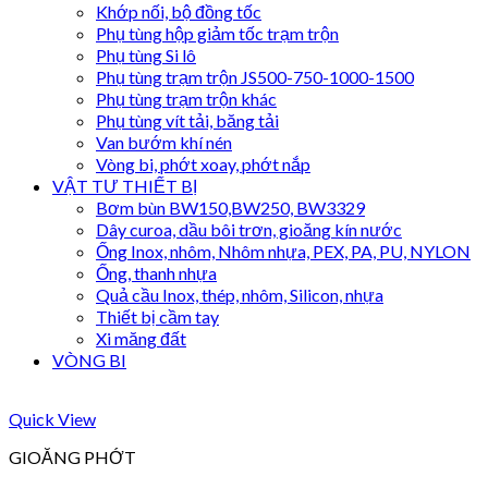
Khớp nối, bộ đồng tốc
Phụ tùng hộp giảm tốc trạm trộn
Phụ tùng Si lô
Phụ tùng trạm trộn JS500-750-1000-1500
Phụ tùng trạm trộn khác
Phụ tùng vít tải, băng tải
Van bướm khí nén
Vòng bi, phớt xoay, phớt nắp
VẬT TƯ THIẾT BỊ
Bơm bùn BW150,BW250, BW3329
Dây curoa, dầu bôi trơn, gioăng kín nước
Ống Inox, nhôm, Nhôm nhựa, PEX, PA, PU, NYLON
Ống, thanh nhựa
Quả cầu Inox, thép, nhôm, Silicon, nhựa
Thiết bị cầm tay
Xi măng đất
VÒNG BI
Quick View
GIOĂNG PHỚT