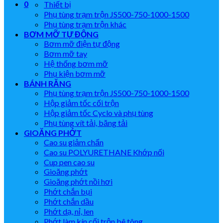
0
Thiết bị
Phụ tùng trạm trộn JS500-750-1000-1500
Phụ tùng trạm trộn khác
BƠM MỠ TỰ ĐỘNG
Bơm mỡ điện tự động
Bơm mỡ tay
Hệ thống bơm mỡ
Phụ kiện bơm mỡ
BÁNH RĂNG
Phụ tùng trạm trộn JS500-750-1000-1500
Hộp giảm tốc cối trộn
Hộp giảm tốc Cyclo và phụ tùng
Phụ tùng vít tải, băng tải
GIOĂNG PHỚT
Cao su giảm chấn
Cao su POLYURETHANE Khớp nối
Cup pen cao su
Gioăng phớt
Gioăng phớt nồi hơi
Phớt chắn bụi
Phớt chắn dầu
Phớt dạ, nỉ, len
Phớt làm kín cối trộn bê tông