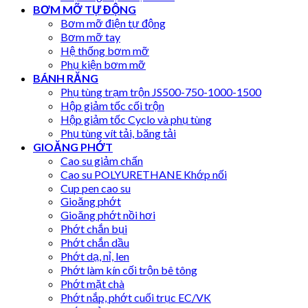
BƠM MỠ TỰ ĐỘNG
Bơm mỡ điện tự động
Bơm mỡ tay
Hệ thống bơm mỡ
Phụ kiện bơm mỡ
BÁNH RĂNG
Phụ tùng trạm trộn JS500-750-1000-1500
Hộp giảm tốc cối trộn
Hộp giảm tốc Cyclo và phụ tùng
Phụ tùng vít tải, băng tải
GIOĂNG PHỚT
Cao su giảm chấn
Cao su POLYURETHANE Khớp nối
Cup pen cao su
Gioăng phớt
Gioăng phớt nồi hơi
Phớt chắn bụi
Phớt chắn dầu
Phớt dạ, nỉ, len
Phớt làm kín cối trộn bê tông
Phớt mặt chà
Phớt nắp, phớt cuối trục EC/VK