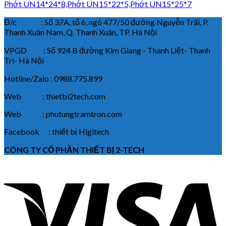
Phớt UN14*24*8,Phớt UN15*22*5,Phớt UN15*25*7
Đ/c : Số 37A, tổ 6, ngõ 477/50 đường Nguyễn Trãi, P.
Thanh Xuân Nam, Q. Thanh Xuân, TP. Hà Nội
VPGD : Số 924 B đường Kim Giang - Thanh Liệt- Thanh
Trì- Hà Nội
Hotline/Zalo : 0988.775.899
Web : thietbi2tech.com
Web : phutungtramtron.com
Facebook : thiết bị Higitech
CÔNG TY CỔ PHẦN THIẾT BỊ 2-TECH