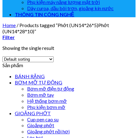
Phụ kiện máy năng lượng mặt trời
Dây curoa, dầu bôi trơn, gioăng kín nước
THÔNG TIN CÔNG NGHỆ
Home
/
Products tagged “Phớt (UN14*26*5)Phớt
(UN14*28*10)”
Filter
Showing the single result
Sản phẩm
BÁNH RĂNG
BƠM MỠ TỰ ĐỘNG
Bơm mỡ điện tự động
Bơm mỡ tay
Hệ thống bơm mỡ
Phụ kiện bơm mỡ
GIOĂNG PHỚT
Cup pen cao su
Gioăng phớt
Gioăng phớt nồi hơi
Lọc bụi