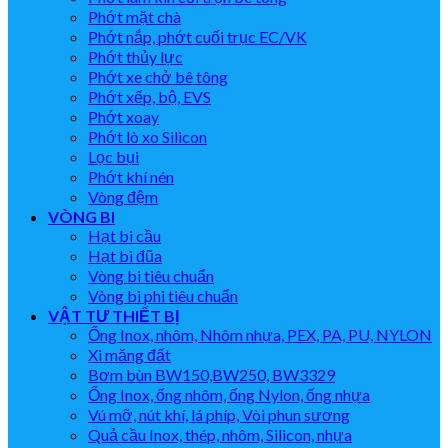
Phớt mặt chà
Phớt nắp, phớt cuối trục EC/VK
Phớt thủy lực
Phớt xe chở bê tông
Phớt xếp, bộ, EVS
Phớt xoay
Phớt lò xo Silicon
Lọc bụi
Phớt khí nén
Vòng đệm
VÒNG BI
Hạt bi cầu
Hạt bi đũa
Vòng bi tiêu chuẩn
Vòng bi phi tiêu chuẩn
VẬT TƯ THIẾT BỊ
Ống Inox, nhôm, Nhôm nhựa, PEX, PA, PU, NYLON
Xi măng đất
Bơm bùn BW150,BW250, BW3329
Ống Inox, ống nhôm, ống Nylon, ống nhựa
Vú mỡ, nút khí, lá phíp, Vòi phun sương
Quả cầu Inox, thép, nhôm, Silicon, nhựa