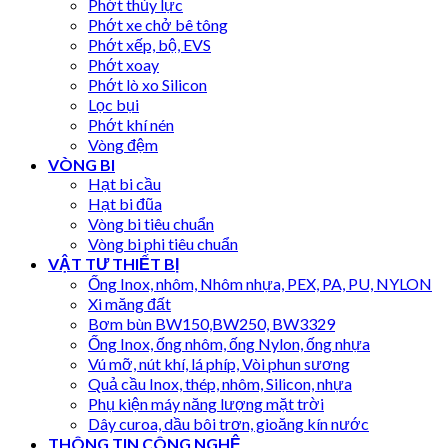
Phớt thủy lực
Phớt xe chở bê tông
Phớt xếp, bộ, EVS
Phớt xoay
Phớt lò xo Silicon
Lọc bụi
Phớt khí nén
Vòng đệm
VÒNG BI
Hạt bi cầu
Hạt bi đũa
Vòng bi tiêu chuẩn
Vòng bi phi tiêu chuẩn
VẬT TƯ THIẾT BỊ
Ống Inox, nhôm, Nhôm nhựa, PEX, PA, PU, NYLON
Xi măng đất
Bơm bùn BW150,BW250, BW3329
Ống Inox, ống nhôm, ống Nylon, ống nhựa
Vú mỡ, nút khí, lá phíp, Vòi phun sương
Quả cầu Inox, thép, nhôm, Silicon, nhựa
Phụ kiện máy năng lượng mặt trời
Dây curoa, dầu bôi trơn, gioăng kín nước
THÔNG TIN CÔNG NGHỆ