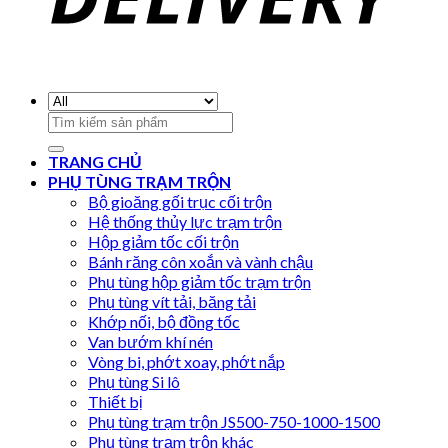
Search
for:
TRANG CHỦ
PHỤ TÙNG TRẠM TRỘN
Bộ gioăng gối trục cối trộn
Hệ thống thủy lực trạm trộn
Hộp giảm tốc cối trộn
Bánh răng côn xoắn và vành chậu
Phụ tùng hộp giảm tốc trạm trộn
Phụ tùng vít tải, băng tải
Khớp nối, bộ đồng tốc
Van bướm khí nén
Vòng bi, phớt xoay, phớt nắp
Phụ tùng Si lô
Thiết bị
Phụ tùng trạm trộn JS500-750-1000-1500
Phụ tùng trạm trộn khác