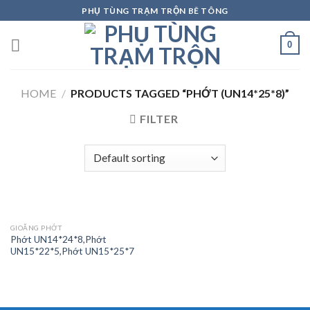
Skip
PHỤ TÙNG TRẠM TRỘN BÊ TÔNG
to
content
0
HOME
/
PRODUCTS TAGGED “PHỚT (UN14*25*8)”
FILTER
GIOĂNG PHỚT
Phớt UN14*24*8,Phớt
UN15*22*5,Phớt UN15*25*7