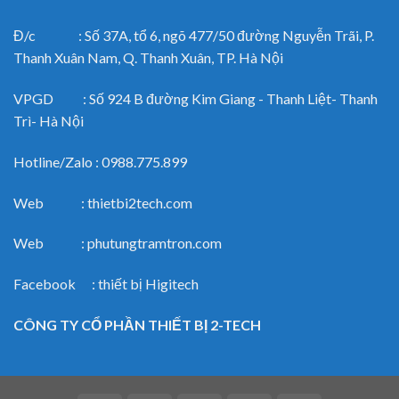
Đ/c : Số 37A, tổ 6, ngõ 477/50 đường Nguyễn Trãi, P.
Thanh Xuân Nam, Q. Thanh Xuân, TP. Hà Nội
VPGD : Số 924 B đường Kim Giang - Thanh Liệt- Thanh
Trì- Hà Nội
Hotline/Zalo : 0988.775.899
Web : thietbi2tech.com
Web : phutungtramtron.com
Facebook : thiết bị Higitech
CÔNG TY CỔ PHẦN THIẾT BỊ 2-TECH