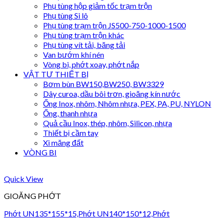
Phụ tùng hộp giảm tốc trạm trộn
Phụ tùng Si lô
Phụ tùng trạm trộn JS500-750-1000-1500
Phụ tùng trạm trộn khác
Phụ tùng vít tải, băng tải
Van bướm khí nén
Vòng bi, phớt xoay, phớt nắp
VẬT TƯ THIẾT BỊ
Bơm bùn BW150,BW250, BW3329
Dây curoa, dầu bôi trơn, gioăng kín nước
Ống Inox, nhôm, Nhôm nhựa, PEX, PA, PU, NYLON
Ống, thanh nhựa
Quả cầu Inox, thép, nhôm, Silicon, nhựa
Thiết bị cầm tay
Xi măng đất
VÒNG BI
Quick View
GIOĂNG PHỚT
Phớt UN135*155*15,Phớt UN140*150*12,Phớt