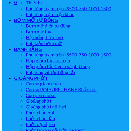
0
Thiết bị
Phụ tùng trạm trộn JS500-750-1000-1500
Phụ tùng trạm trộn khác
BƠM MỠ TỰ ĐỘNG
Bơm mỡ điện tự động
Bơm mỡ tay
Hệ thống bơm mỡ
Phụ kiện bơm mỡ
BÁNH RĂNG
Phụ tùng trạm trộn JS500-750-1000-1500
Hộp giảm tốc cối trộn
Hộp giảm tốc Cyclo và phụ tùng
Phụ tùng vít tải, băng tải
GIOĂNG PHỚT
Cao su giảm chấn
Cao su POLYURETHANE Khớp nối
Cup pen cao su
Gioăng phớt
Gioăng phớt nồi hơi
Phớt chắn bụi
Phớt chắn dầu
Phớt dạ, nỉ, len
Phớt làm kín cối trộn bê tông