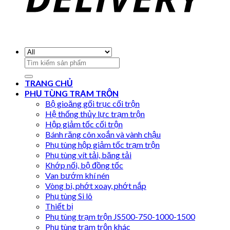
Search
for:
TRANG CHỦ
PHỤ TÙNG TRẠM TRỘN
Bộ gioăng gối trục cối trộn
Hệ thống thủy lực trạm trộn
Hộp giảm tốc cối trộn
Bánh răng côn xoắn và vành chậu
Phụ tùng hộp giảm tốc trạm trộn
Phụ tùng vít tải, băng tải
Khớp nối, bộ đồng tốc
Van bướm khí nén
Vòng bi, phớt xoay, phớt nắp
Phụ tùng Si lô
Thiết bị
Phụ tùng trạm trộn JS500-750-1000-1500
Phụ tùng trạm trộn khác