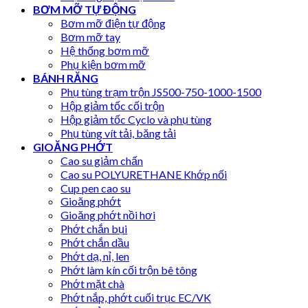
BƠM MỠ TỰ ĐỘNG
Bơm mỡ điện tự động
Bơm mỡ tay
Hệ thống bơm mỡ
Phụ kiện bơm mỡ
BÁNH RĂNG
Phụ tùng trạm trộn JS500-750-1000-1500
Hộp giảm tốc cối trộn
Hộp giảm tốc Cyclo và phụ tùng
Phụ tùng vít tải, băng tải
GIOĂNG PHỚT
Cao su giảm chấn
Cao su POLYURETHANE Khớp nối
Cup pen cao su
Gioăng phớt
Gioăng phớt nồi hơi
Phớt chắn bụi
Phớt chắn dầu
Phớt dạ, nỉ, len
Phớt làm kín cối trộn bê tông
Phớt mặt chà
Phớt nắp, phớt cuối trục EC/VK