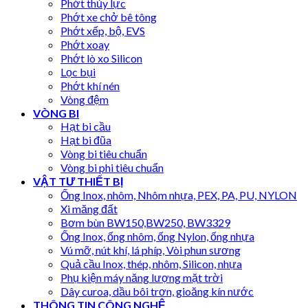
Phớt thủy lực
Phớt xe chở bê tông
Phớt xếp, bộ, EVS
Phớt xoay
Phớt lò xo Silicon
Lọc bụi
Phớt khí nén
Vòng đệm
VÒNG BI
Hạt bi cầu
Hạt bi đũa
Vòng bi tiêu chuẩn
Vòng bi phi tiêu chuẩn
VẬT TƯ THIẾT BỊ
Ống Inox, nhôm, Nhôm nhựa, PEX, PA, PU, NYLON
Xi măng đất
Bơm bùn BW150,BW250, BW3329
Ống Inox, ống nhôm, ống Nylon, ống nhựa
Vú mỡ, nút khí, lá phíp, Vòi phun sương
Quả cầu Inox, thép, nhôm, Silicon, nhựa
Phụ kiện máy năng lượng mặt trời
Dây curoa, dầu bôi trơn, gioăng kín nước
THÔNG TIN CÔNG NGHỆ