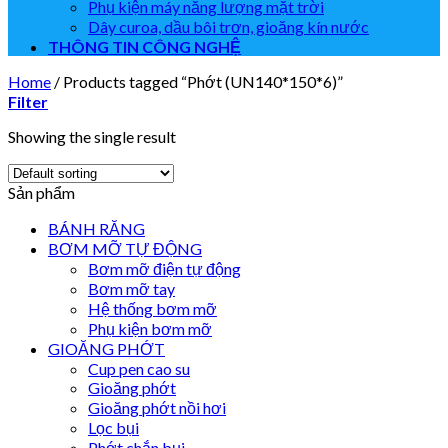
Phụ kiện máy năng lượng mặt trời
Dây curoa, dầu bôi trơn, gioăng kín nước
THÔNG TIN CÔNG NGHỆ
Home
/
Products tagged “Phớt (UN140*150*6)”
Filter
Showing the single result
Sản phẩm
BÁNH RĂNG
BƠM MỠ TỰ ĐỘNG
Bơm mỡ điện tự động
Bơm mỡ tay
Hệ thống bơm mỡ
Phụ kiện bơm mỡ
GIOĂNG PHỚT
Cup pen cao su
Gioăng phớt
Gioăng phớt nồi hơi
Lọc bụi
Phớt chắn bụi