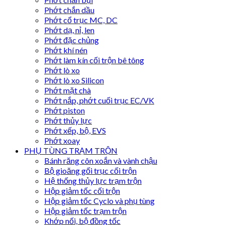
Phớt chắn dầu
Phớt cổ trục MC, DC
Phớt dạ, nỉ, len
Phớt đặc chủng
Phớt khí nén
Phớt làm kín cối trộn bê tông
Phớt lò xo
Phớt lò xo Silicon
Phớt mặt chà
Phớt nắp, phớt cuối trục EC/VK
Phớt piston
Phớt thủy lực
Phớt xếp, bộ, EVS
Phớt xoay
PHỤ TÙNG TRẠM TRỘN
Bánh răng côn xoắn và vành chậu
Bộ gioăng gối trục cối trộn
Hệ thống thủy lực trạm trộn
Hộp giảm tốc cối trộn
Hộp giảm tốc Cyclo và phụ tùng
Hộp giảm tốc trạm trộn
Khớp nối, bộ đồng tốc