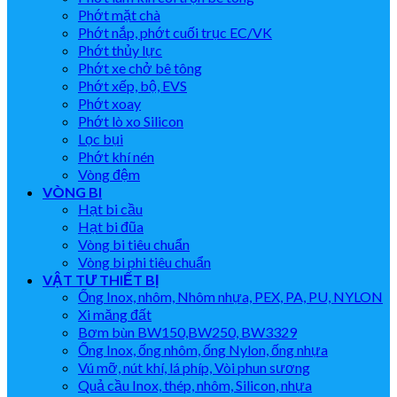
Phớt mặt chà
Phớt nắp, phớt cuối trục EC/VK
Phớt thủy lực
Phớt xe chở bê tông
Phớt xếp, bộ, EVS
Phớt xoay
Phớt lò xo Silicon
Lọc bụi
Phớt khí nén
Vòng đệm
VÒNG BI
Hạt bi cầu
Hạt bi đũa
Vòng bi tiêu chuẩn
Vòng bi phi tiêu chuẩn
VẬT TƯ THIẾT BỊ
Ống Inox, nhôm, Nhôm nhựa, PEX, PA, PU, NYLON
Xi măng đất
Bơm bùn BW150,BW250, BW3329
Ống Inox, ống nhôm, ống Nylon, ống nhựa
Vú mỡ, nút khí, lá phíp, Vòi phun sương
Quả cầu Inox, thép, nhôm, Silicon, nhựa