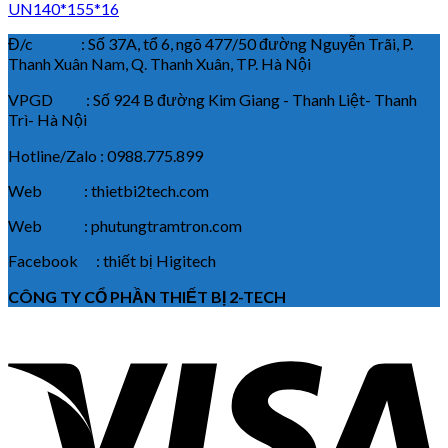
UN140*155*16
Đ/c : Số 37A, tổ 6, ngõ 477/50 đường Nguyễn Trãi, P.
Thanh Xuân Nam, Q. Thanh Xuân, TP. Hà Nội
VPGD : Số 924 B đường Kim Giang - Thanh Liệt- Thanh
Trì- Hà Nội
Hotline/Zalo : 0988.775.899
Web : thietbi2tech.com
Web : phutungtramtron.com
Facebook : thiết bị Higitech
CÔNG TY CỔ PHẦN THIẾT BỊ 2-TECH