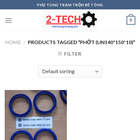
Skip
PHỤ TÙNG TRẠM TRỘN BÊ TÔNG
to
content
0
HOME
/
PRODUCTS TAGGED “PHỚT (UN140*150*10)”
FILTER