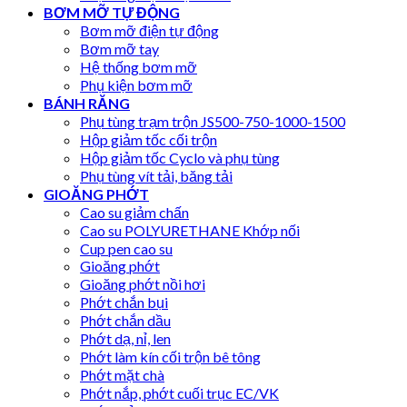
BƠM MỠ TỰ ĐỘNG
Bơm mỡ điện tự động
Bơm mỡ tay
Hệ thống bơm mỡ
Phụ kiện bơm mỡ
BÁNH RĂNG
Phụ tùng trạm trộn JS500-750-1000-1500
Hộp giảm tốc cối trộn
Hộp giảm tốc Cyclo và phụ tùng
Phụ tùng vít tải, băng tải
GIOĂNG PHỚT
Cao su giảm chấn
Cao su POLYURETHANE Khớp nối
Cup pen cao su
Gioăng phớt
Gioăng phớt nồi hơi
Phớt chắn bụi
Phớt chắn dầu
Phớt dạ, nỉ, len
Phớt làm kín cối trộn bê tông
Phớt mặt chà
Phớt nắp, phớt cuối trục EC/VK