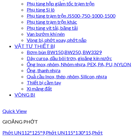
Phụ tùng hộp giảm tốc trạm trộn
Phụ tùng Si lô
Phụ tùng trạm trộn JS500-750-1000-1500
Phụ tùng trạm trộn khác
Phụ tùng vít tải, băng tải
Van bướm khí nén
Vòng bi, phớt xoay, phớt nắp
VẬT TƯ THIẾT BỊ
Bơm bùn BW150,BW250, BW3329
Dây curoa, dầu bôi trơn, gioăng kín nước
Ống Inox, nhôm, Nhôm nhựa, PEX, PA, PU, NYLON
Ống, thanh nhựa
Quả cầu Inox, thép, nhôm, Silicon, nhựa
Thiết bị cầm tay
Xi măng đất
VÒNG BI
Quick View
GIOĂNG PHỚT
Phớt UN112*125*9,Phớt UN115*130*15,Phớt