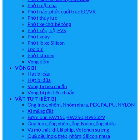
Phớt mặt chà
Phớt nắp, phớt cuối trục EC/VK
Phớt thủy lực
Phớt xe chở bê tông
Phớt xếp, bộ, EVS
Phớt xoay
Phớt lò xo Silicon
Lọc bụi
Phớt khí nén
Vòng đệm
VÒNG BI
Hạt bi cầu
Hạt bi đũa
Vòng bi tiêu chuẩn
Vòng bi phi tiêu chuẩn
VẬT TƯ THIẾT BỊ
Ống Inox, nhôm, Nhôm nhựa, PEX, PA, PU, NYLON
Xi măng đất
Bơm bùn BW150,BW250, BW3329
Ống Inox, ống nhôm, ống Nylon, ống nhựa
Vú mỡ, nút khí, lá phíp, Vòi phun sương
Quả cầu Inox, thép, nhôm, Silicon, nhựa