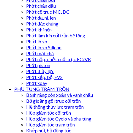
Phớt chắn dầu
Phớt cổ trục MC, DC
Phớt dạ, nỉ, len
Phớt đặc chủng
Phớt khí nén
Phớt làm kín cối trộn bê tông
Phớt lò xo
Phớt lò xo Silicon
Phớt mặt chà
Phớt nắp, phớt cuối trục EC/VK
Phớt piston
Phớt thủy lực
Phớt xếp, bộ, EVS
Phớt xoay
PHỤ TÙNG TRẠM TRỘN
Bánh răng côn xoắn và vành chậu
Bộ gioăng gối trục cối trộn
Hệ thống thủy lực trạm trộn
Hộp giảm tốc cối trộn
Hộp giảm tốc Cyclo và phụ tùng
Hộp giảm tốc trạm trộn
Khớp nối, bộ đồng tốc