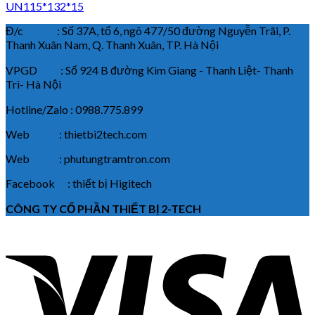
UN115*132*15
Đ/c : Số 37A, tổ 6, ngõ 477/50 đường Nguyễn Trãi, P.
Thanh Xuân Nam, Q. Thanh Xuân, TP. Hà Nội
VPGD : Số 924 B đường Kim Giang - Thanh Liệt- Thanh
Trì- Hà Nội
Hotline/Zalo : 0988.775.899
Web : thietbi2tech.com
Web : phutungtramtron.com
Facebook : thiết bị Higitech
CÔNG TY CỔ PHẦN THIẾT BỊ 2-TECH