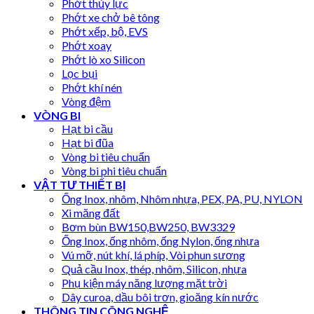
Phớt thủy lực
Phớt xe chở bê tông
Phớt xếp, bộ, EVS
Phớt xoay
Phớt lò xo Silicon
Lọc bụi
Phớt khí nén
Vòng đệm
VÒNG BI
Hạt bi cầu
Hạt bi đũa
Vòng bi tiêu chuẩn
Vòng bi phi tiêu chuẩn
VẬT TƯ THIẾT BỊ
Ống Inox, nhôm, Nhôm nhựa, PEX, PA, PU, NYLON
Xi măng đất
Bơm bùn BW150,BW250, BW3329
Ống Inox, ống nhôm, ống Nylon, ống nhựa
Vú mỡ, nút khí, lá phíp, Vòi phun sương
Quả cầu Inox, thép, nhôm, Silicon, nhựa
Phụ kiện máy năng lượng mặt trời
Dây curoa, dầu bôi trơn, gioăng kín nước
THÔNG TIN CÔNG NGHỆ