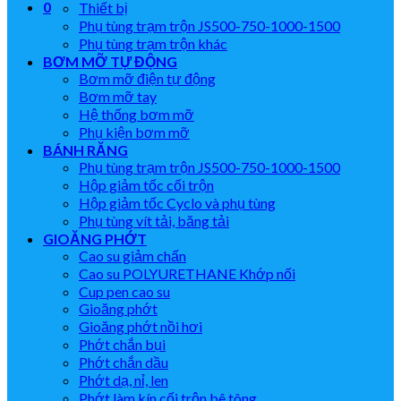
0
Thiết bị
Phụ tùng trạm trộn JS500-750-1000-1500
Phụ tùng trạm trộn khác
BƠM MỠ TỰ ĐỘNG
Bơm mỡ điện tự động
Bơm mỡ tay
Hệ thống bơm mỡ
Phụ kiện bơm mỡ
BÁNH RĂNG
Phụ tùng trạm trộn JS500-750-1000-1500
Hộp giảm tốc cối trộn
Hộp giảm tốc Cyclo và phụ tùng
Phụ tùng vít tải, băng tải
GIOĂNG PHỚT
Cao su giảm chấn
Cao su POLYURETHANE Khớp nối
Cup pen cao su
Gioăng phớt
Gioăng phớt nồi hơi
Phớt chắn bụi
Phớt chắn dầu
Phớt dạ, nỉ, len
Phớt làm kín cối trộn bê tông