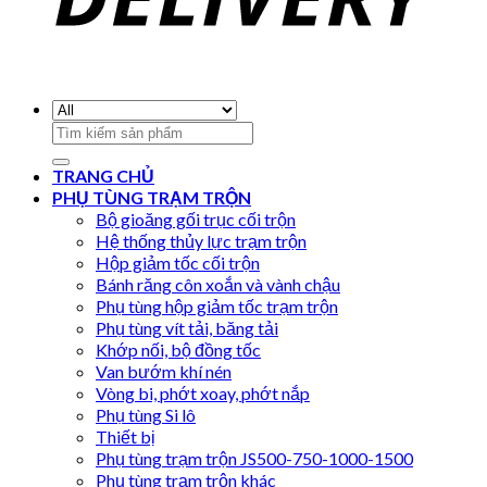
Search
for:
TRANG CHỦ
PHỤ TÙNG TRẠM TRỘN
Bộ gioăng gối trục cối trộn
Hệ thống thủy lực trạm trộn
Hộp giảm tốc cối trộn
Bánh răng côn xoắn và vành chậu
Phụ tùng hộp giảm tốc trạm trộn
Phụ tùng vít tải, băng tải
Khớp nối, bộ đồng tốc
Van bướm khí nén
Vòng bi, phớt xoay, phớt nắp
Phụ tùng Si lô
Thiết bị
Phụ tùng trạm trộn JS500-750-1000-1500
Phụ tùng trạm trộn khác