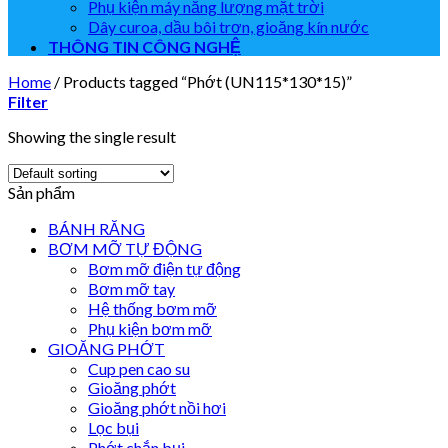
Phụ kiện máy năng lượng mặt trời
Dây curoa, dầu bôi trơn, gioăng kín nước
THÔNG TIN CÔNG NGHỆ
Home
/
Products tagged “Phớt (UN115*130*15)”
Filter
Showing the single result
Sản phẩm
BÁNH RĂNG
BƠM MỠ TỰ ĐỘNG
Bơm mỡ điện tự động
Bơm mỡ tay
Hệ thống bơm mỡ
Phụ kiện bơm mỡ
GIOĂNG PHỚT
Cup pen cao su
Gioăng phớt
Gioăng phớt nồi hơi
Lọc bụi
Phớt chắn bụi