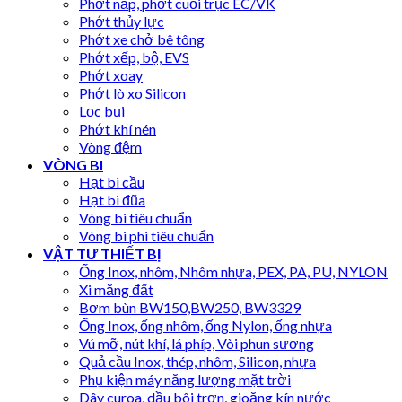
Phớt nắp, phớt cuối trục EC/VK
Phớt thủy lực
Phớt xe chở bê tông
Phớt xếp, bộ, EVS
Phớt xoay
Phớt lò xo Silicon
Lọc bụi
Phớt khí nén
Vòng đệm
VÒNG BI
Hạt bi cầu
Hạt bi đũa
Vòng bi tiêu chuẩn
Vòng bi phi tiêu chuẩn
VẬT TƯ THIẾT BỊ
Ống Inox, nhôm, Nhôm nhựa, PEX, PA, PU, NYLON
Xi măng đất
Bơm bùn BW150,BW250, BW3329
Ống Inox, ống nhôm, ống Nylon, ống nhựa
Vú mỡ, nút khí, lá phíp, Vòi phun sương
Quả cầu Inox, thép, nhôm, Silicon, nhựa
Phụ kiện máy năng lượng mặt trời
Dây curoa, dầu bôi trơn, gioăng kín nước