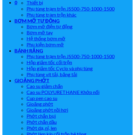
0
Thiết bị
Phụ tùng trạm trộn JS500-750-1000-1500
Phụ tùng trạm trộn khác
BƠM MỠ TỰ ĐỘNG
Bơm mỡ điện tự động
Bơm mỡ tay
Hệ thống bơm mỡ
Phụ kiện bơm mỡ
BÁNH RĂNG
Phụ tùng trạm trộn JS500-750-1000-1500
Hộp giảm tốc cối trộn
Hộp giảm tốc Cyclo và phụ tùng
Phụ tùng vít tải, băng tải
GIOĂNG PHỚT
Cao su giảm chấn
Cao su POLYURETHANE Khớp nối
Cup pen cao su
Gioăng phớt
Gioăng phớt nồi hơi
Phớt chắn bụi
Phớt chắn dầu
Phớt dạ, nỉ, len
Phớt làm kín cối trộn bê tông