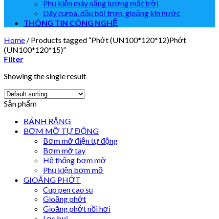
Phụ kiện máy năng lượng mặt trời
Dây curoa, dầu bôi trơn, gioăng kín nước
THÔNG TIN CÔNG NGHỆ
Home
/
Products tagged “Phớt (UN100*120*12)Phớt
(UN100*120*15)”
Filter
Showing the single result
Sản phẩm
BÁNH RĂNG
BƠM MỠ TỰ ĐỘNG
Bơm mỡ điện tự động
Bơm mỡ tay
Hệ thống bơm mỡ
Phụ kiện bơm mỡ
GIOĂNG PHỚT
Cup pen cao su
Gioăng phớt
Gioăng phớt nồi hơi
Lọc bụi