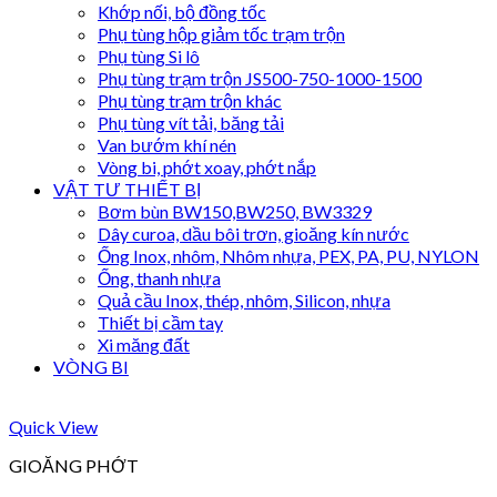
Khớp nối, bộ đồng tốc
Phụ tùng hộp giảm tốc trạm trộn
Phụ tùng Si lô
Phụ tùng trạm trộn JS500-750-1000-1500
Phụ tùng trạm trộn khác
Phụ tùng vít tải, băng tải
Van bướm khí nén
Vòng bi, phớt xoay, phớt nắp
VẬT TƯ THIẾT BỊ
Bơm bùn BW150,BW250, BW3329
Dây curoa, dầu bôi trơn, gioăng kín nước
Ống Inox, nhôm, Nhôm nhựa, PEX, PA, PU, NYLON
Ống, thanh nhựa
Quả cầu Inox, thép, nhôm, Silicon, nhựa
Thiết bị cầm tay
Xi măng đất
VÒNG BI
Quick View
GIOĂNG PHỚT