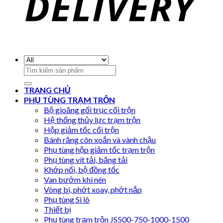
Search
for:
TRANG CHỦ
PHỤ TÙNG TRẠM TRỘN
Bộ gioăng gối trục cối trộn
Hệ thống thủy lực trạm trộn
Hộp giảm tốc cối trộn
Bánh răng côn xoắn và vành chậu
Phụ tùng hộp giảm tốc trạm trộn
Phụ tùng vít tải, băng tải
Khớp nối, bộ đồng tốc
Van bướm khí nén
Vòng bi, phớt xoay, phớt nắp
Phụ tùng Si lô
Thiết bị
Phụ tùng trạm trộn JS500-750-1000-1500