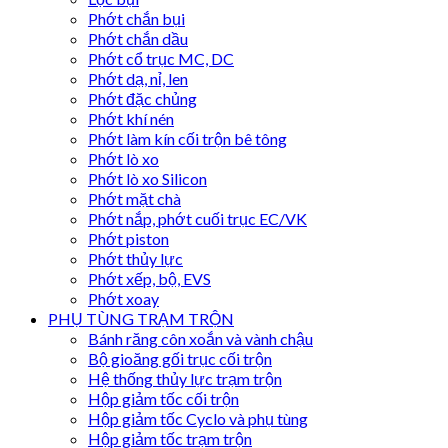
Phớt chắn bụi
Phớt chắn dầu
Phớt cổ trục MC, DC
Phớt dạ, nỉ, len
Phớt đặc chủng
Phớt khí nén
Phớt làm kín cối trộn bê tông
Phớt lò xo
Phớt lò xo Silicon
Phớt mặt chà
Phớt nắp, phớt cuối trục EC/VK
Phớt piston
Phớt thủy lực
Phớt xếp, bộ, EVS
Phớt xoay
PHỤ TÙNG TRẠM TRỘN
Bánh răng côn xoắn và vành chậu
Bộ gioăng gối trục cối trộn
Hệ thống thủy lực trạm trộn
Hộp giảm tốc cối trộn
Hộp giảm tốc Cyclo và phụ tùng
Hộp giảm tốc trạm trộn