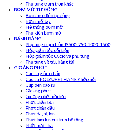
Phụ tùng trạm trộn khác
BƠM MỠ TỰ ĐỘNG
Bơm mỡ điện tự động
Bơm mỡ tay
Hệ thống bơm mỡ
Phụ kiện bơm mỡ
BÁNH RĂNG
Phụ tùng trạm trộn JS500-750-1000-1500
Hộp giảm tốc cối trộn
Hộp giảm tốc Cyclo và phụ tùng
Phụ tùng vít tải, băng tải
GIOĂNG PHỚT
Cao su giảm chấn
Cao su POLYURETHANE Khớp nối
Cup pen cao su
Gioăng phớt
Gioăng phớt nồi hơi
Phớt chắn bụi
Phớt chắn dầu
Phớt dạ, nỉ, len
Phớt làm kín cối trộn bê tông
Phớt mặt chà