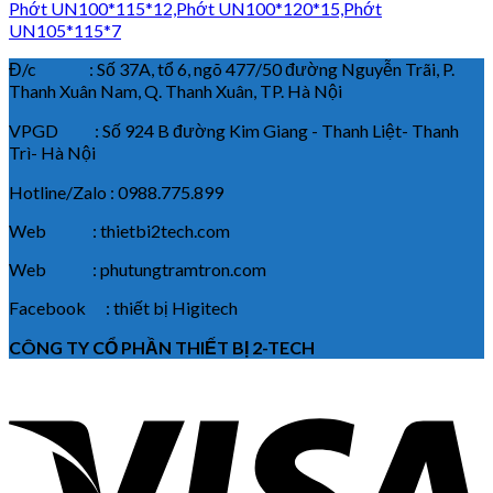
Phớt UN100*115*12,Phớt UN100*120*15,Phớt
UN105*115*7
Đ/c : Số 37A, tổ 6, ngõ 477/50 đường Nguyễn Trãi, P.
Thanh Xuân Nam, Q. Thanh Xuân, TP. Hà Nội
VPGD : Số 924 B đường Kim Giang - Thanh Liệt- Thanh
Trì- Hà Nội
Hotline/Zalo : 0988.775.899
Web : thietbi2tech.com
Web : phutungtramtron.com
Facebook : thiết bị Higitech
CÔNG TY CỔ PHẦN THIẾT BỊ 2-TECH