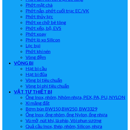
Phớt mặt chà
Phớt nắp, phớt cuối trục EC/VK
Phớt thủy lực
Phớt xe chở bê tông
Phớt xếp, bộ, EVS
Phớt xoay
Phớt lò xo Silicon
Lọc bụi
Phớt khí nén
Vòng đệm
VÒNG BI
Hạt bi cầu
Hạt bi đũa
Vòng bi tiêu chuẩn
Vòng bi phi tiêu chuẩn
VẬT TƯ THIẾT BỊ
Ống Inox, nhôm, Nhôm nhựa, PEX, PA, PU, NYLON
Xi măng đất
Bơm bùn BW150,BW250, BW3329
Ống Inox, ống nhôm, ống Nylon, ống nhựa
Vú mỡ, nút khí, lá phíp, Vòi phun sương
Quả cầu Inox, thép, nhôm, Silicon, nhựa