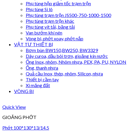
Phụ tùng hộp giảm tốc trạm trộn
Phụ tùng Si lô
Phụ tùng trạm trộn JS500-750-1000-1500
Phụ tùng trạm trộn khác
Phụ tùng vít tải, băng tải
Van bướm khí nén
Vòng bi, phớt xoay, phớt nắp
VẬT TƯ THIẾT BỊ
Bơm bùn BW150,BW250, BW3329
Dây curoa, dầu bôi trơn, gioăng kín nước
Ống Inox, nhôm, Nhôm nhựa, PEX, PA, PU, NYLON
Ống, thanh nhựa
Quả cầu Inox, thép, nhôm, Silicon, nhựa
Thiết bị cầm tay
Xi măng đất
VÒNG BI
Quick View
GIOĂNG PHỚT
Phớt 100*130*13/14.5