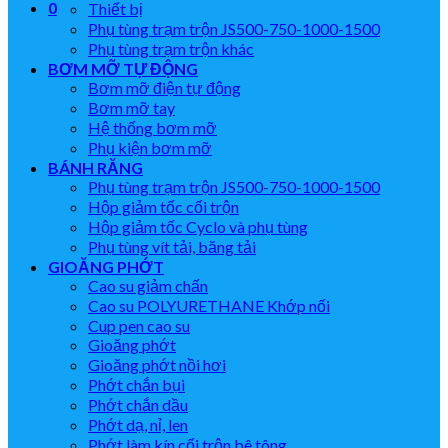
0
Thiết bị
Phụ tùng trạm trộn JS500-750-1000-1500
Phụ tùng trạm trộn khác
BƠM MỠ TỰ ĐỘNG
Bơm mỡ điện tự động
Bơm mỡ tay
Hệ thống bơm mỡ
Phụ kiện bơm mỡ
BÁNH RĂNG
Phụ tùng trạm trộn JS500-750-1000-1500
Hộp giảm tốc cối trộn
Hộp giảm tốc Cyclo và phụ tùng
Phụ tùng vít tải, băng tải
GIOĂNG PHỚT
Cao su giảm chấn
Cao su POLYURETHANE Khớp nối
Cup pen cao su
Gioăng phớt
Gioăng phớt nồi hơi
Phớt chắn bụi
Phớt chắn dầu
Phớt dạ, nỉ, len
Phớt làm kín cối trộn bê tông