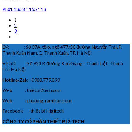
Phớt 136.8 * 165 * 13
1
2
3
Đ/c : Số 37A, tổ 6, ngõ 477/50 đường Nguyễn Trãi, P.
Thanh Xuân Nam, Q. Thanh Xuân, TP. Hà Nội
VPGD : Số 924 B đường Kim Giang - Thanh Liệt- Thanh
Trì- Hà Nội
Hotline/Zalo : 0988.775.899
Web : thietbi2tech.com
Web : phutungtramtron.com
Facebook : thiết bị Higitech
CÔNG TY CỔ PHẦN THIẾT BỊ 2-TECH