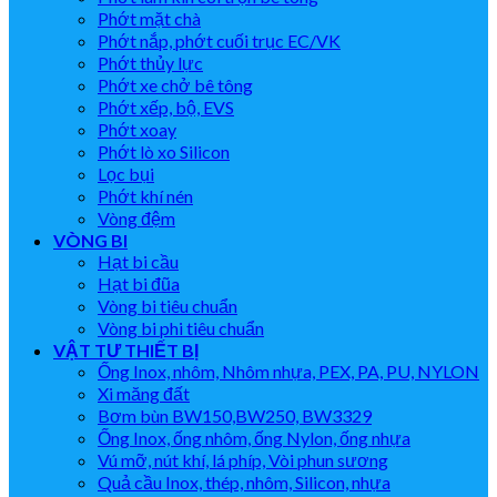
Phớt mặt chà
Phớt nắp, phớt cuối trục EC/VK
Phớt thủy lực
Phớt xe chở bê tông
Phớt xếp, bộ, EVS
Phớt xoay
Phớt lò xo Silicon
Lọc bụi
Phớt khí nén
Vòng đệm
VÒNG BI
Hạt bi cầu
Hạt bi đũa
Vòng bi tiêu chuẩn
Vòng bi phi tiêu chuẩn
VẬT TƯ THIẾT BỊ
Ống Inox, nhôm, Nhôm nhựa, PEX, PA, PU, NYLON
Xi măng đất
Bơm bùn BW150,BW250, BW3329
Ống Inox, ống nhôm, ống Nylon, ống nhựa
Vú mỡ, nút khí, lá phíp, Vòi phun sương
Quả cầu Inox, thép, nhôm, Silicon, nhựa