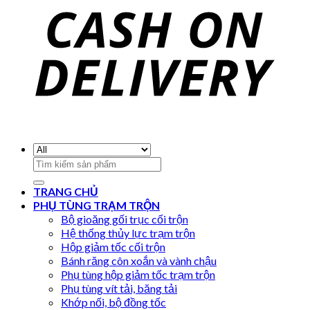
Search
for:
TRANG CHỦ
PHỤ TÙNG TRẠM TRỘN
Bộ gioăng gối trục cối trộn
Hệ thống thủy lực trạm trộn
Hộp giảm tốc cối trộn
Bánh răng côn xoắn và vành chậu
Phụ tùng hộp giảm tốc trạm trộn
Phụ tùng vít tải, băng tải
Khớp nối, bộ đồng tốc