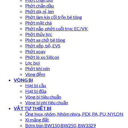
Phớt chắn dầu
Phớt dạ, nỉ, len
Phớt làm kín cối trộn bê tông
Phớt mặt chà
Phớt nắp, phớt cuối trục EC/VK
Phớt thủy lực
Phớt xe chở bê tông
Phớt xếp, bộ, EVS
Phớt xoay
Phớt lò xo Silicon
Lọc bụi
Phớt khí nén
Vòng đệm
VÒNG BI
Hạt bi cầu
Hạt bi đũa
Vòng bi tiêu chuẩn
Vòng bi phi tiêu chuẩn
VẬT TƯ THIẾT BỊ
Ống Inox, nhôm, Nhôm nhựa, PEX, PA, PU, NYLON
Xi măng đất
Bơm bùn BW150,BW250, BW3329