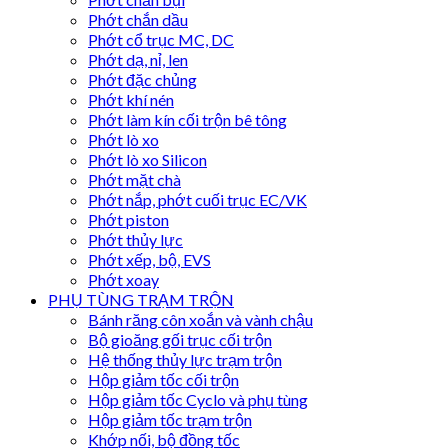
Phớt chắn dầu
Phớt cổ trục MC, DC
Phớt dạ, nỉ, len
Phớt đặc chủng
Phớt khí nén
Phớt làm kín cối trộn bê tông
Phớt lò xo
Phớt lò xo Silicon
Phớt mặt chà
Phớt nắp, phớt cuối trục EC/VK
Phớt piston
Phớt thủy lực
Phớt xếp, bộ, EVS
Phớt xoay
PHỤ TÙNG TRẠM TRỘN
Bánh răng côn xoắn và vành chậu
Bộ gioăng gối trục cối trộn
Hệ thống thủy lực trạm trộn
Hộp giảm tốc cối trộn
Hộp giảm tốc Cyclo và phụ tùng
Hộp giảm tốc trạm trộn
Khớp nối, bộ đồng tốc