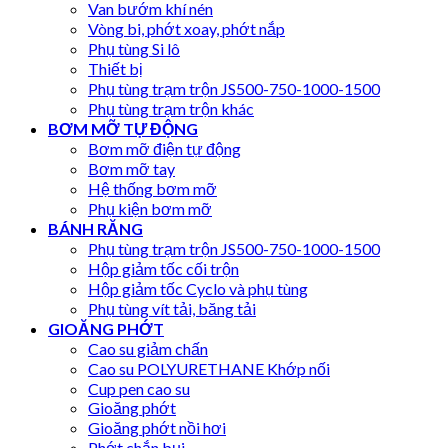
Van bướm khí nén
Vòng bi, phớt xoay, phớt nắp
Phụ tùng Si lô
Thiết bị
Phụ tùng trạm trộn JS500-750-1000-1500
Phụ tùng trạm trộn khác
BƠM MỠ TỰ ĐỘNG
Bơm mỡ điện tự động
Bơm mỡ tay
Hệ thống bơm mỡ
Phụ kiện bơm mỡ
BÁNH RĂNG
Phụ tùng trạm trộn JS500-750-1000-1500
Hộp giảm tốc cối trộn
Hộp giảm tốc Cyclo và phụ tùng
Phụ tùng vít tải, băng tải
GIOĂNG PHỚT
Cao su giảm chấn
Cao su POLYURETHANE Khớp nối
Cup pen cao su
Gioăng phớt
Gioăng phớt nồi hơi
Phớt chắn bụi