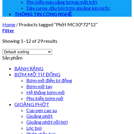
Phụ kiện máy năng lượng mặt trời
Dây curoa, dầu bôi trơn, gioăng kín nước
THÔNG TIN CÔNG NGHỆ
Home
/
Products tagged “Phớt MC50*72*12”
Filter
Showing 1–12 of 29 results
Sản phẩm
BÁNH RĂNG
BƠM MỠ TỰ ĐỘNG
Bơm mỡ điện tự động
Bơm mỡ tay
Hệ thống bơm mỡ
Phụ kiện bơm mỡ
GIOĂNG PHỚT
Cup pen cao su
Gioăng phớt
Gioăng phớt nồi hơi
Lọc bụi
Phớt chắn bụi