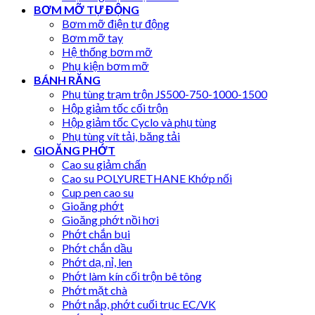
BƠM MỠ TỰ ĐỘNG
Bơm mỡ điện tự động
Bơm mỡ tay
Hệ thống bơm mỡ
Phụ kiện bơm mỡ
BÁNH RĂNG
Phụ tùng trạm trộn JS500-750-1000-1500
Hộp giảm tốc cối trộn
Hộp giảm tốc Cyclo và phụ tùng
Phụ tùng vít tải, băng tải
GIOĂNG PHỚT
Cao su giảm chấn
Cao su POLYURETHANE Khớp nối
Cup pen cao su
Gioăng phớt
Gioăng phớt nồi hơi
Phớt chắn bụi
Phớt chắn dầu
Phớt dạ, nỉ, len
Phớt làm kín cối trộn bê tông
Phớt mặt chà
Phớt nắp, phớt cuối trục EC/VK