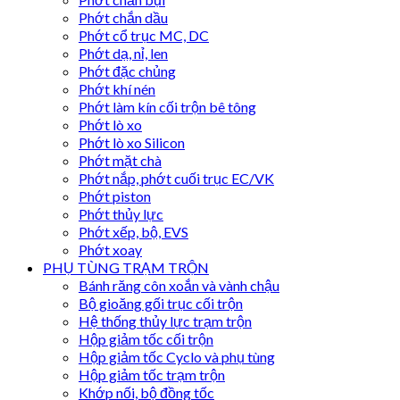
Phớt chắn dầu
Phớt cổ trục MC, DC
Phớt dạ, nỉ, len
Phớt đặc chủng
Phớt khí nén
Phớt làm kín cối trộn bê tông
Phớt lò xo
Phớt lò xo Silicon
Phớt mặt chà
Phớt nắp, phớt cuối trục EC/VK
Phớt piston
Phớt thủy lực
Phớt xếp, bộ, EVS
Phớt xoay
PHỤ TÙNG TRẠM TRỘN
Bánh răng côn xoắn và vành chậu
Bộ gioăng gối trục cối trộn
Hệ thống thủy lực trạm trộn
Hộp giảm tốc cối trộn
Hộp giảm tốc Cyclo và phụ tùng
Hộp giảm tốc trạm trộn
Khớp nối, bộ đồng tốc