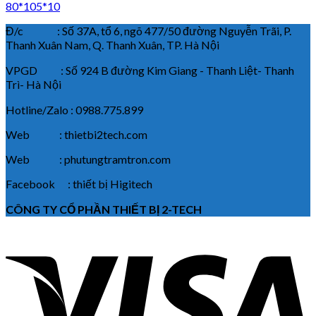
80*105*10
Đ/c : Số 37A, tổ 6, ngõ 477/50 đường Nguyễn Trãi, P.
Thanh Xuân Nam, Q. Thanh Xuân, TP. Hà Nội
VPGD : Số 924 B đường Kim Giang - Thanh Liệt- Thanh
Trì- Hà Nội
Hotline/Zalo : 0988.775.899
Web : thietbi2tech.com
Web : phutungtramtron.com
Facebook : thiết bị Higitech
CÔNG TY CỔ PHẦN THIẾT BỊ 2-TECH