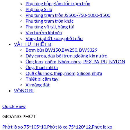
Phụ tùng hộp giảm tốc trạm trộn
Phụ tùng Si lô
Phụ tùng trạm trộn JS500-750-1000-1500
Phụ tùng trạm trộn khác
Phụ tùng vít tải, băng tải
Van bướm khí nén
Vòng bi, phớt xoay, phớt nắp
VẬT TƯ THIẾT BỊ
Bơm bùn BW150,BW250, BW3329
Dây curoa, dầu bôi trơn, gioăng kín nước
Ống Inox, nhôm, Nhôm nhựa, PEX, PA, PU, NYLON
Ống, thanh nhựa
Quả cầu Inox, thép, nhôm, Silicon, nhựa
Thiết bị cầm tay
Xi măng đất
VÒNG BI
Quick View
GIOĂNG PHỚT
Phớt lò xo 75*105*10,Phớt lò xo 75*120*12,Phớt lò xo