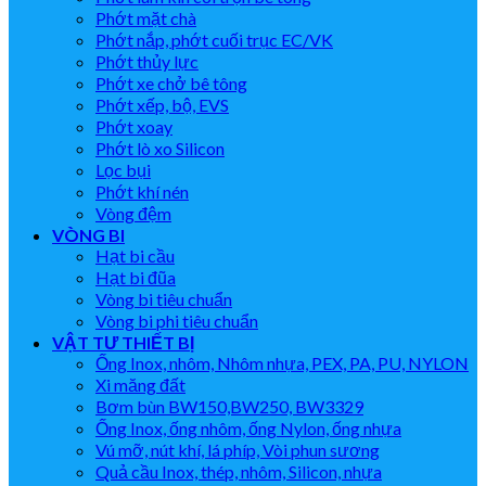
Phớt mặt chà
Phớt nắp, phớt cuối trục EC/VK
Phớt thủy lực
Phớt xe chở bê tông
Phớt xếp, bộ, EVS
Phớt xoay
Phớt lò xo Silicon
Lọc bụi
Phớt khí nén
Vòng đệm
VÒNG BI
Hạt bi cầu
Hạt bi đũa
Vòng bi tiêu chuẩn
Vòng bi phi tiêu chuẩn
VẬT TƯ THIẾT BỊ
Ống Inox, nhôm, Nhôm nhựa, PEX, PA, PU, NYLON
Xi măng đất
Bơm bùn BW150,BW250, BW3329
Ống Inox, ống nhôm, ống Nylon, ống nhựa
Vú mỡ, nút khí, lá phíp, Vòi phun sương
Quả cầu Inox, thép, nhôm, Silicon, nhựa