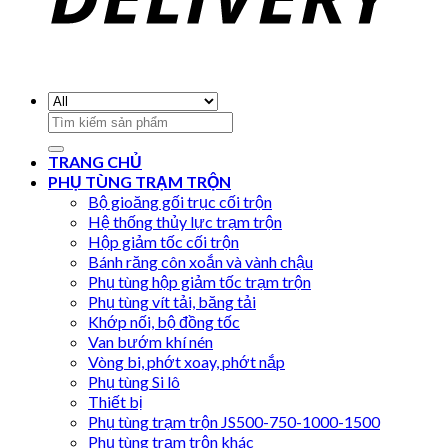
Search
for:
TRANG CHỦ
PHỤ TÙNG TRẠM TRỘN
Bộ gioăng gối trục cối trộn
Hệ thống thủy lực trạm trộn
Hộp giảm tốc cối trộn
Bánh răng côn xoắn và vành chậu
Phụ tùng hộp giảm tốc trạm trộn
Phụ tùng vít tải, băng tải
Khớp nối, bộ đồng tốc
Van bướm khí nén
Vòng bi, phớt xoay, phớt nắp
Phụ tùng Si lô
Thiết bị
Phụ tùng trạm trộn JS500-750-1000-1500
Phụ tùng trạm trộn khác