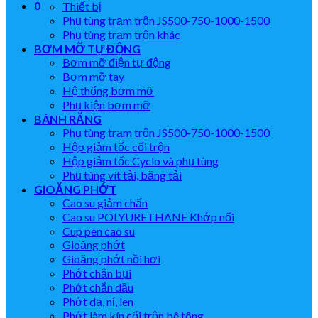
0
Thiết bị
Phụ tùng trạm trộn JS500-750-1000-1500
Phụ tùng trạm trộn khác
BƠM MỠ TỰ ĐỘNG
Bơm mỡ điện tự động
Bơm mỡ tay
Hệ thống bơm mỡ
Phụ kiện bơm mỡ
BÁNH RĂNG
Phụ tùng trạm trộn JS500-750-1000-1500
Hộp giảm tốc cối trộn
Hộp giảm tốc Cyclo và phụ tùng
Phụ tùng vít tải, băng tải
GIOĂNG PHỚT
Cao su giảm chấn
Cao su POLYURETHANE Khớp nối
Cup pen cao su
Gioăng phớt
Gioăng phớt nồi hơi
Phớt chắn bụi
Phớt chắn dầu
Phớt dạ, nỉ, len
Phớt làm kín cối trộn bê tông