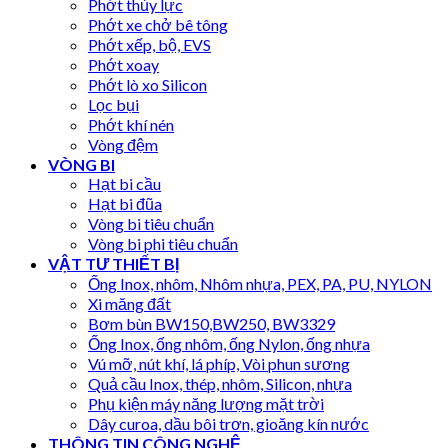
Phớt thủy lực
Phớt xe chở bê tông
Phớt xếp, bộ, EVS
Phớt xoay
Phớt lò xo Silicon
Lọc bụi
Phớt khí nén
Vòng đệm
VÒNG BI
Hạt bi cầu
Hạt bi đũa
Vòng bi tiêu chuẩn
Vòng bi phi tiêu chuẩn
VẬT TƯ THIẾT BỊ
Ống Inox, nhôm, Nhôm nhựa, PEX, PA, PU, NYLON
Xi măng đất
Bơm bùn BW150,BW250, BW3329
Ống Inox, ống nhôm, ống Nylon, ống nhựa
Vú mỡ, nút khí, lá phíp, Vòi phun sương
Quả cầu Inox, thép, nhôm, Silicon, nhựa
Phụ kiện máy năng lượng mặt trời
Dây curoa, dầu bôi trơn, gioăng kín nước
THÔNG TIN CÔNG NGHỆ