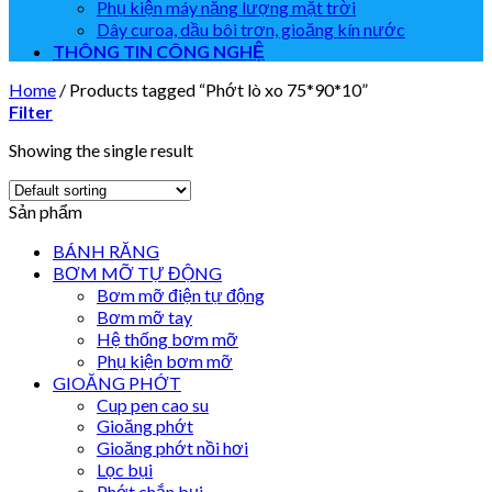
Phụ kiện máy năng lượng mặt trời
Dây curoa, dầu bôi trơn, gioăng kín nước
THÔNG TIN CÔNG NGHỆ
Home
/
Products tagged “Phớt lò xo 75*90*10”
Filter
Showing the single result
Sản phẩm
BÁNH RĂNG
BƠM MỠ TỰ ĐỘNG
Bơm mỡ điện tự động
Bơm mỡ tay
Hệ thống bơm mỡ
Phụ kiện bơm mỡ
GIOĂNG PHỚT
Cup pen cao su
Gioăng phớt
Gioăng phớt nồi hơi
Lọc bụi
Phớt chắn bụi