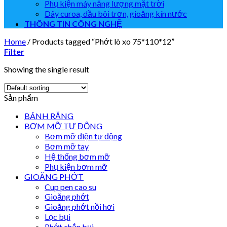
Phụ kiện máy năng lượng mặt trời
Dây curoa, dầu bôi trơn, gioăng kín nước
THÔNG TIN CÔNG NGHỆ
Home
/
Products tagged “Phớt lò xo 75*110*12”
Filter
Showing the single result
Sản phẩm
BÁNH RĂNG
BƠM MỠ TỰ ĐỘNG
Bơm mỡ điện tự động
Bơm mỡ tay
Hệ thống bơm mỡ
Phụ kiện bơm mỡ
GIOĂNG PHỚT
Cup pen cao su
Gioăng phớt
Gioăng phớt nồi hơi
Lọc bụi
Phớt chắn bụi