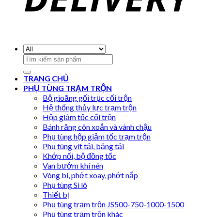
Search
for:
TRANG CHỦ
PHỤ TÙNG TRẠM TRỘN
Bộ gioăng gối trục cối trộn
Hệ thống thủy lực trạm trộn
Hộp giảm tốc cối trộn
Bánh răng côn xoắn và vành chậu
Phụ tùng hộp giảm tốc trạm trộn
Phụ tùng vít tải, băng tải
Khớp nối, bộ đồng tốc
Van bướm khí nén
Vòng bi, phớt xoay, phớt nắp
Phụ tùng Si lô
Thiết bị
Phụ tùng trạm trộn JS500-750-1000-1500
Phụ tùng trạm trộn khác