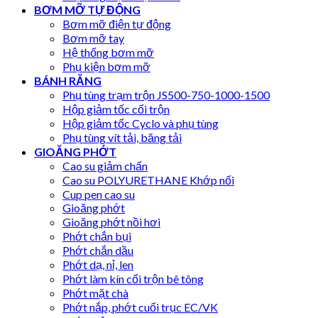
BƠM MỠ TỰ ĐỘNG
Bơm mỡ điện tự động
Bơm mỡ tay
Hệ thống bơm mỡ
Phụ kiện bơm mỡ
BÁNH RĂNG
Phụ tùng trạm trộn JS500-750-1000-1500
Hộp giảm tốc cối trộn
Hộp giảm tốc Cyclo và phụ tùng
Phụ tùng vít tải, băng tải
GIOĂNG PHỚT
Cao su giảm chấn
Cao su POLYURETHANE Khớp nối
Cup pen cao su
Gioăng phớt
Gioăng phớt nồi hơi
Phớt chắn bụi
Phớt chắn dầu
Phớt dạ, nỉ, len
Phớt làm kín cối trộn bê tông
Phớt mặt chà
Phớt nắp, phớt cuối trục EC/VK