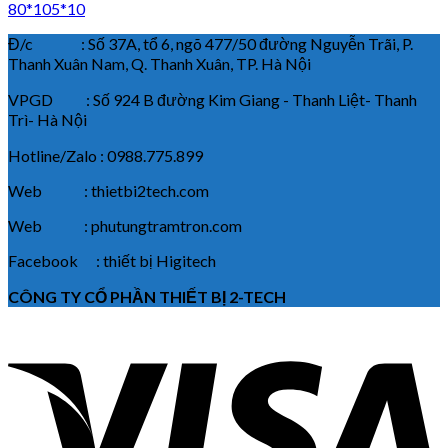
80*105*10
Đ/c : Số 37A, tổ 6, ngõ 477/50 đường Nguyễn Trãi, P.
Thanh Xuân Nam, Q. Thanh Xuân, TP. Hà Nội
VPGD : Số 924 B đường Kim Giang - Thanh Liệt- Thanh
Trì- Hà Nội
Hotline/Zalo : 0988.775.899
Web : thietbi2tech.com
Web : phutungtramtron.com
Facebook : thiết bị Higitech
CÔNG TY CỔ PHẦN THIẾT BỊ 2-TECH