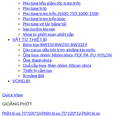
Phụ tùng hộp giảm tốc trạm trộn
Phụ tùng Si lô
Phụ tùng trạm trộn JS500-750-1000-1500
Phụ tùng trạm trộn khác
Phụ tùng vít tải, băng tải
Van bướm khí nén
Vòng bi, phớt xoay, phớt nắp
VẬT TƯ THIẾT BỊ
Bơm bùn BW150,BW250, BW3329
Dây curoa, dầu bôi trơn, gioăng kín nước
Ống Inox, nhôm, Nhôm nhựa, PEX, PA, PU, NYLON
Ống, thanh nhựa
Quả cầu Inox, thép, nhôm, Silicon, nhựa
Thiết bị cầm tay
Xi măng đất
VÒNG BI
Quick View
GIOĂNG PHỚT
Phớt lò xo 75*105*10,Phớt lò xo 75*120*12,Phớt lò xo