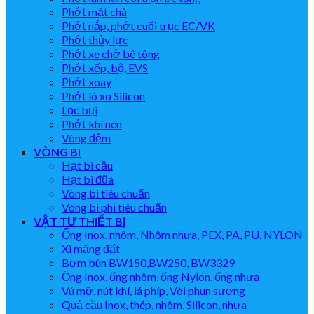
Phớt mặt chà
Phớt nắp, phớt cuối trục EC/VK
Phớt thủy lực
Phớt xe chở bê tông
Phớt xếp, bộ, EVS
Phớt xoay
Phớt lò xo Silicon
Lọc bụi
Phớt khí nén
Vòng đệm
VÒNG BI
Hạt bi cầu
Hạt bi đũa
Vòng bi tiêu chuẩn
Vòng bi phi tiêu chuẩn
VẬT TƯ THIẾT BỊ
Ống Inox, nhôm, Nhôm nhựa, PEX, PA, PU, NYLON
Xi măng đất
Bơm bùn BW150,BW250, BW3329
Ống Inox, ống nhôm, ống Nylon, ống nhựa
Vú mỡ, nút khí, lá phíp, Vòi phun sương
Quả cầu Inox, thép, nhôm, Silicon, nhựa