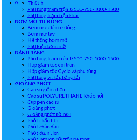
0
Thiết bị
Phụ tùng trạm trộn JS500-750-1000-1500
Phụ tùng trạm trộn khác
BƠM MỠ TỰ ĐỘNG
Bơm mỡ điện tự động
Bơm mỡ tay
Hệ thống bơm mỡ
Phụ kiện bơm mỡ
BÁNH RĂNG
Phụ tùng trạm trộn JS500-750-1000-1500
Hộp giảm tốc cối trộn
Hộp giảm tốc Cyclo và phụ tùng
Phụ tùng vít tải, băng tải
GIOĂNG PHỚT
Cao su giảm chấn
Cao su POLYURETHANE Khớp nối
Cup pen cao su
Gioăng phớt
Gioăng phớt nồi hơi
Phớt chắn bụi
Phớt chắn dầu
Phớt dạ, nỉ, len
Phớt làm kín cối trộn bê tông