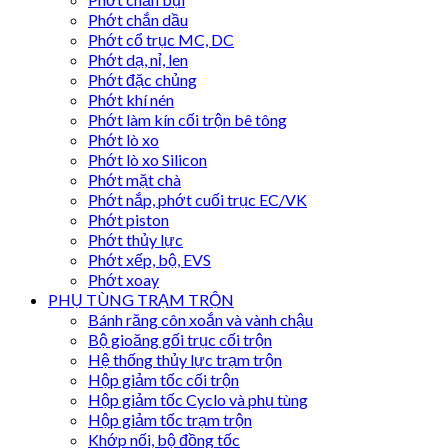
Phớt chắn dầu
Phớt cổ trục MC, DC
Phớt dạ, nỉ, len
Phớt đặc chủng
Phớt khí nén
Phớt làm kín cối trộn bê tông
Phớt lò xo
Phớt lò xo Silicon
Phớt mặt chà
Phớt nắp, phớt cuối trục EC/VK
Phớt piston
Phớt thủy lực
Phớt xếp, bộ, EVS
Phớt xoay
PHỤ TÙNG TRẠM TRỘN
Bánh răng côn xoắn và vành chậu
Bộ gioăng gối trục cối trộn
Hệ thống thủy lực trạm trộn
Hộp giảm tốc cối trộn
Hộp giảm tốc Cyclo và phụ tùng
Hộp giảm tốc trạm trộn
Khớp nối, bộ đồng tốc