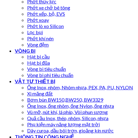
Phớt thủy lực
Phớt xe chở bê tông
Phớt xếp, bộ, EVS
Phớt xoay
Phớt lò xo Silicon
Lọc bụi
Phớt khí nén
Vòng đệm
VÒNG BI
Hạt bi cầu
Hạt bi đũa
Vòng bi tiêu chuẩn
Vòng bi phi tiêu chuẩn
VẬT TƯ THIẾT BỊ
Ống Inox, nhôm, Nhôm nhựa, PEX, PA, PU, NYLON
Xi măng đất
Bơm bùn BW150,BW250, BW3329
Ống Inox, ống nhôm, ống Nylon, ống nhựa
Vú mỡ, nút khí, lá phíp, Vòi phun sương
Quả cầu Inox, thép, nhôm, Silicon, nhựa
Phụ kiện máy năng lượng mặt trời
Dây curoa, dầu bôi trơn, gioăng kín nước
THÔNG TIN CÔNG NGHỆ