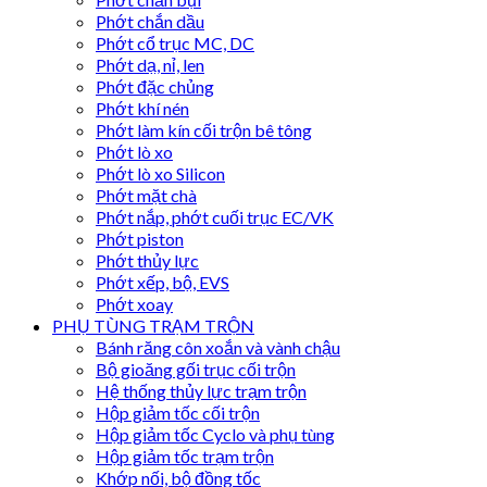
Phớt chắn dầu
Phớt cổ trục MC, DC
Phớt dạ, nỉ, len
Phớt đặc chủng
Phớt khí nén
Phớt làm kín cối trộn bê tông
Phớt lò xo
Phớt lò xo Silicon
Phớt mặt chà
Phớt nắp, phớt cuối trục EC/VK
Phớt piston
Phớt thủy lực
Phớt xếp, bộ, EVS
Phớt xoay
PHỤ TÙNG TRẠM TRỘN
Bánh răng côn xoắn và vành chậu
Bộ gioăng gối trục cối trộn
Hệ thống thủy lực trạm trộn
Hộp giảm tốc cối trộn
Hộp giảm tốc Cyclo và phụ tùng
Hộp giảm tốc trạm trộn
Khớp nối, bộ đồng tốc