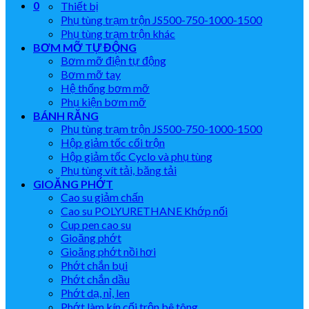
0
Thiết bị
Phụ tùng trạm trộn JS500-750-1000-1500
Phụ tùng trạm trộn khác
BƠM MỠ TỰ ĐỘNG
Bơm mỡ điện tự động
Bơm mỡ tay
Hệ thống bơm mỡ
Phụ kiện bơm mỡ
BÁNH RĂNG
Phụ tùng trạm trộn JS500-750-1000-1500
Hộp giảm tốc cối trộn
Hộp giảm tốc Cyclo và phụ tùng
Phụ tùng vít tải, băng tải
GIOĂNG PHỚT
Cao su giảm chấn
Cao su POLYURETHANE Khớp nối
Cup pen cao su
Gioăng phớt
Gioăng phớt nồi hơi
Phớt chắn bụi
Phớt chắn dầu
Phớt dạ, nỉ, len
Phớt làm kín cối trộn bê tông