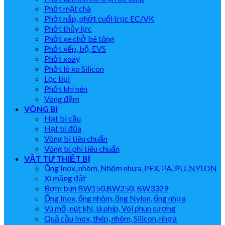
Phớt mặt chà
Phớt nắp, phớt cuối trục EC/VK
Phớt thủy lực
Phớt xe chở bê tông
Phớt xếp, bộ, EVS
Phớt xoay
Phớt lò xo Silicon
Lọc bụi
Phớt khí nén
Vòng đệm
VÒNG BI
Hạt bi cầu
Hạt bi đũa
Vòng bi tiêu chuẩn
Vòng bi phi tiêu chuẩn
VẬT TƯ THIẾT BỊ
Ống Inox, nhôm, Nhôm nhựa, PEX, PA, PU, NYLON
Xi măng đất
Bơm bùn BW150,BW250, BW3329
Ống Inox, ống nhôm, ống Nylon, ống nhựa
Vú mỡ, nút khí, lá phíp, Vòi phun sương
Quả cầu Inox, thép, nhôm, Silicon, nhựa