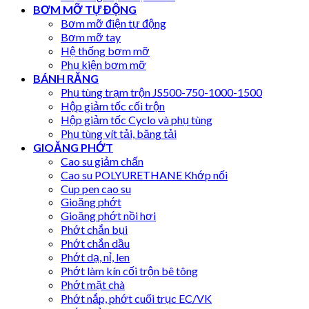
BƠM MỠ TỰ ĐỘNG
Bơm mỡ điện tự động
Bơm mỡ tay
Hệ thống bơm mỡ
Phụ kiện bơm mỡ
BÁNH RĂNG
Phụ tùng trạm trộn JS500-750-1000-1500
Hộp giảm tốc cối trộn
Hộp giảm tốc Cyclo và phụ tùng
Phụ tùng vít tải, băng tải
GIOĂNG PHỚT
Cao su giảm chấn
Cao su POLYURETHANE Khớp nối
Cup pen cao su
Gioăng phớt
Gioăng phớt nồi hơi
Phớt chắn bụi
Phớt chắn dầu
Phớt dạ, nỉ, len
Phớt làm kín cối trộn bê tông
Phớt mặt chà
Phớt nắp, phớt cuối trục EC/VK