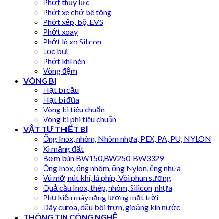
Phớt thủy lực
Phớt xe chở bê tông
Phớt xếp, bộ, EVS
Phớt xoay
Phớt lò xo Silicon
Lọc bụi
Phớt khí nén
Vòng đệm
VÒNG BI
Hạt bi cầu
Hạt bi đũa
Vòng bi tiêu chuẩn
Vòng bi phi tiêu chuẩn
VẬT TƯ THIẾT BỊ
Ống Inox, nhôm, Nhôm nhựa, PEX, PA, PU, NYLON
Xi măng đất
Bơm bùn BW150,BW250, BW3329
Ống Inox, ống nhôm, ống Nylon, ống nhựa
Vú mỡ, nút khí, lá phíp, Vòi phun sương
Quả cầu Inox, thép, nhôm, Silicon, nhựa
Phụ kiện máy năng lượng mặt trời
Dây curoa, dầu bôi trơn, gioăng kín nước
THÔNG TIN CÔNG NGHỆ