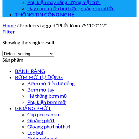
Phụ kiện máy năng lượng mặt trời
Dây curoa, dầu bôi trơn, gioăng kín nước
THÔNG TIN CÔNG NGHỆ
Home
/
Products tagged “Phớt lò xo 75*100*12”
Filter
Showing the single result
Sản phẩm
BÁNH RĂNG
BƠM MỠ TỰ ĐỘNG
Bơm mỡ điện tự động
Bơm mỡ tay
Hệ thống bơm mỡ
Phụ kiện bơm mỡ
GIOĂNG PHỚT
Cup pen cao su
Gioăng phớt
Gioăng phớt nồi hơi
Lọc bụi
Phớt chắn bụi