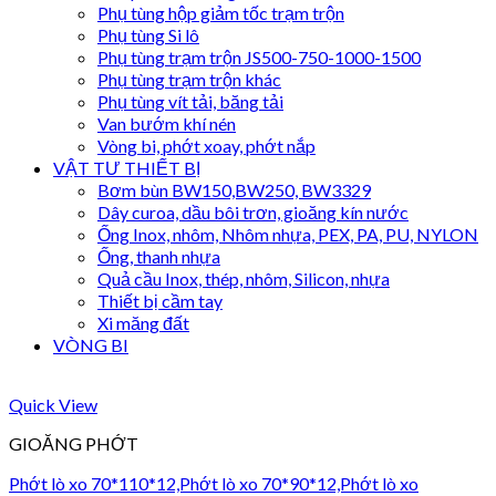
Phụ tùng hộp giảm tốc trạm trộn
Phụ tùng Si lô
Phụ tùng trạm trộn JS500-750-1000-1500
Phụ tùng trạm trộn khác
Phụ tùng vít tải, băng tải
Van bướm khí nén
Vòng bi, phớt xoay, phớt nắp
VẬT TƯ THIẾT BỊ
Bơm bùn BW150,BW250, BW3329
Dây curoa, dầu bôi trơn, gioăng kín nước
Ống Inox, nhôm, Nhôm nhựa, PEX, PA, PU, NYLON
Ống, thanh nhựa
Quả cầu Inox, thép, nhôm, Silicon, nhựa
Thiết bị cầm tay
Xi măng đất
VÒNG BI
Quick View
GIOĂNG PHỚT
Phớt lò xo 70*110*12,Phớt lò xo 70*90*12,Phớt lò xo