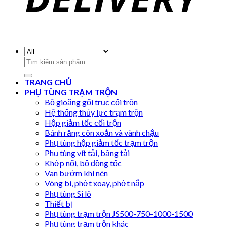
Search
for:
TRANG CHỦ
PHỤ TÙNG TRẠM TRỘN
Bộ gioăng gối trục cối trộn
Hệ thống thủy lực trạm trộn
Hộp giảm tốc cối trộn
Bánh răng côn xoắn và vành chậu
Phụ tùng hộp giảm tốc trạm trộn
Phụ tùng vít tải, băng tải
Khớp nối, bộ đồng tốc
Van bướm khí nén
Vòng bi, phớt xoay, phớt nắp
Phụ tùng Si lô
Thiết bị
Phụ tùng trạm trộn JS500-750-1000-1500
Phụ tùng trạm trộn khác