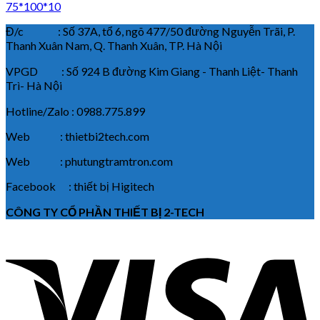
75*100*10
Đ/c : Số 37A, tổ 6, ngõ 477/50 đường Nguyễn Trãi, P.
Thanh Xuân Nam, Q. Thanh Xuân, TP. Hà Nội
VPGD : Số 924 B đường Kim Giang - Thanh Liệt- Thanh
Trì- Hà Nội
Hotline/Zalo : 0988.775.899
Web : thietbi2tech.com
Web : phutungtramtron.com
Facebook : thiết bị Higitech
CÔNG TY CỔ PHẦN THIẾT BỊ 2-TECH