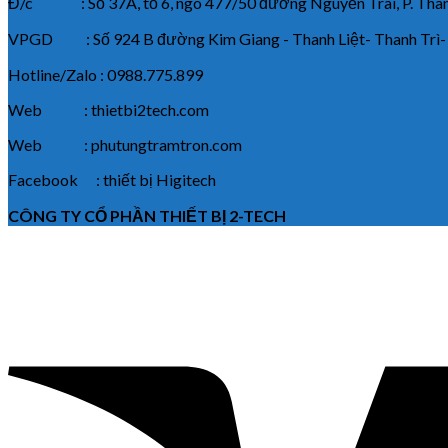
Đ/c : Số 37A, tổ 6, ngõ 477/50 đường Nguyễn Trãi, P. Thanh
VPGD : Số 924 B đường Kim Giang - Thanh Liệt- Thanh Trì-
Hotline/Zalo : 0988.775.899
Web : thietbi2tech.com
Web : phutungtramtron.com
Facebook : thiết bị Higitech
CÔNG TY CỔ PHẦN THIẾT BỊ 2-TECH