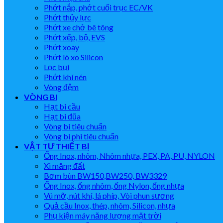
Phớt nắp, phớt cuối trục EC/VK
Phớt thủy lực
Phớt xe chở bê tông
Phớt xếp, bộ, EVS
Phớt xoay
Phớt lò xo Silicon
Lọc bụi
Phớt khí nén
Vòng đệm
VÒNG BI
Hạt bi cầu
Hạt bi đũa
Vòng bi tiêu chuẩn
Vòng bi phi tiêu chuẩn
VẬT TƯ THIẾT BỊ
Ống Inox, nhôm, Nhôm nhựa, PEX, PA, PU, NYLON
Xi măng đất
Bơm bùn BW150,BW250, BW3329
Ống Inox, ống nhôm, ống Nylon, ống nhựa
Vú mỡ, nút khí, lá phíp, Vòi phun sương
Quả cầu Inox, thép, nhôm, Silicon, nhựa
Phụ kiện máy năng lượng mặt trời