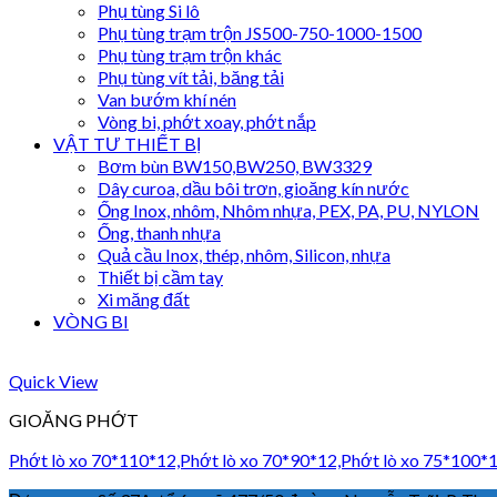
Phụ tùng Si lô
Phụ tùng trạm trộn JS500-750-1000-1500
Phụ tùng trạm trộn khác
Phụ tùng vít tải, băng tải
Van bướm khí nén
Vòng bi, phớt xoay, phớt nắp
VẬT TƯ THIẾT BỊ
Bơm bùn BW150,BW250, BW3329
Dây curoa, dầu bôi trơn, gioăng kín nước
Ống Inox, nhôm, Nhôm nhựa, PEX, PA, PU, NYLON
Ống, thanh nhựa
Quả cầu Inox, thép, nhôm, Silicon, nhựa
Thiết bị cầm tay
Xi măng đất
VÒNG BI
Quick View
GIOĂNG PHỚT
Phớt lò xo 70*110*12,Phớt lò xo 70*90*12,Phớt lò xo 75*100*