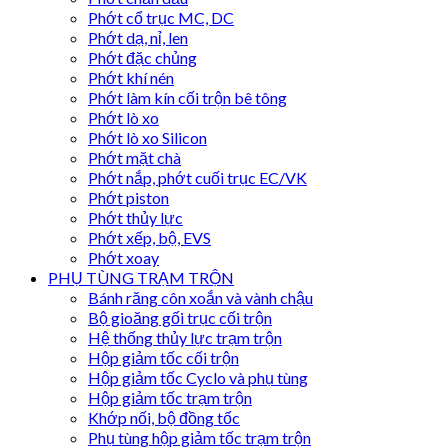
Phớt cổ trục MC, DC
Phớt dạ, nỉ, len
Phớt đặc chủng
Phớt khí nén
Phớt làm kín cối trộn bê tông
Phớt lò xo
Phớt lò xo Silicon
Phớt mặt chà
Phớt nắp, phớt cuối trục EC/VK
Phớt piston
Phớt thủy lực
Phớt xếp, bộ, EVS
Phớt xoay
PHỤ TÙNG TRẠM TRỘN
Bánh răng côn xoắn và vành chậu
Bộ gioăng gối trục cối trộn
Hệ thống thủy lực trạm trộn
Hộp giảm tốc cối trộn
Hộp giảm tốc Cyclo và phụ tùng
Hộp giảm tốc trạm trộn
Khớp nối, bộ đồng tốc
Phụ tùng hộp giảm tốc trạm trộn