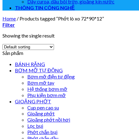
Dây curoa, dầu bôi trơn, gioăng kín nước
THÔNG TIN CÔNG NGHỆ
Home
/
Products tagged “Phớt lò xo 72*90*12”
Filter
Showing the single result
Sản phẩm
BÁNH RĂNG
BƠM MỠ TỰ ĐỘNG
Bơm mỡ điện tự động
Bơm mỡ tay
Hệ thống bơm mỡ
Phụ kiện bơm mỡ
GIOĂNG PHỚT
Cup pen cao su
Gioăng phớt
Gioăng phớt nồi hơi
Lọc bụi
Phớt chắn bụi
Phớt chắn dầu