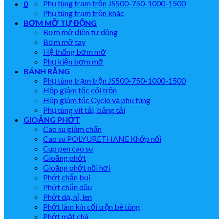
Phụ tùng trạm trộn JS500-750-1000-1500
0
Phụ tùng trạm trộn khác
BƠM MỠ TỰ ĐỘNG
Bơm mỡ điện tự động
Bơm mỡ tay
Hệ thống bơm mỡ
Phụ kiện bơm mỡ
BÁNH RĂNG
Phụ tùng trạm trộn JS500-750-1000-1500
Hộp giảm tốc cối trộn
Hộp giảm tốc Cyclo và phụ tùng
Phụ tùng vít tải, băng tải
GIOĂNG PHỚT
Cao su giảm chấn
Cao su POLYURETHANE Khớp nối
Cup pen cao su
Gioăng phớt
Gioăng phớt nồi hơi
Phớt chắn bụi
Phớt chắn dầu
Phớt dạ, nỉ, len
Phớt làm kín cối trộn bê tông
Phớt mặt chà