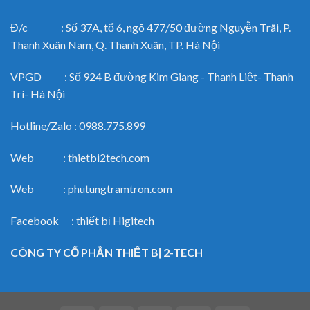
Đ/c : Số 37A, tổ 6, ngõ 477/50 đường Nguyễn Trãi, P.
Thanh Xuân Nam, Q. Thanh Xuân, TP. Hà Nội
VPGD : Số 924 B đường Kim Giang - Thanh Liệt- Thanh
Trì- Hà Nội
Hotline/Zalo : 0988.775.899
Web : thietbi2tech.com
Web : phutungtramtron.com
Facebook : thiết bị Higitech
CÔNG TY CỔ PHẦN THIẾT BỊ 2-TECH