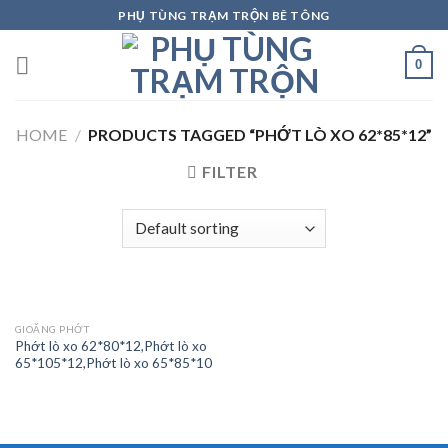
Skip
PHỤ TÙNG TRẠM TRỘN BÊ TÔNG
to
content
0
HOME
/
PRODUCTS TAGGED “PHỚT LÒ XO 62*85*12”
FILTER
GIOĂNG PHỚT
Phớt lò xo 62*80*12,Phớt lò xo
65*105*12,Phớt lò xo 65*85*10