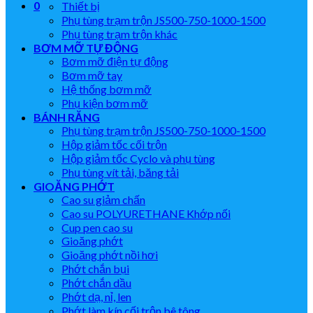
0
Thiết bị
Phụ tùng trạm trộn JS500-750-1000-1500
Phụ tùng trạm trộn khác
BƠM MỠ TỰ ĐỘNG
Bơm mỡ điện tự động
Bơm mỡ tay
Hệ thống bơm mỡ
Phụ kiện bơm mỡ
BÁNH RĂNG
Phụ tùng trạm trộn JS500-750-1000-1500
Hộp giảm tốc cối trộn
Hộp giảm tốc Cyclo và phụ tùng
Phụ tùng vít tải, băng tải
GIOĂNG PHỚT
Cao su giảm chấn
Cao su POLYURETHANE Khớp nối
Cup pen cao su
Gioăng phớt
Gioăng phớt nồi hơi
Phớt chắn bụi
Phớt chắn dầu
Phớt dạ, nỉ, len
Phớt làm kín cối trộn bê tông