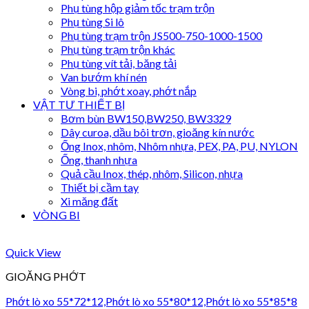
Phụ tùng hộp giảm tốc trạm trộn
Phụ tùng Si lô
Phụ tùng trạm trộn JS500-750-1000-1500
Phụ tùng trạm trộn khác
Phụ tùng vít tải, băng tải
Van bướm khí nén
Vòng bi, phớt xoay, phớt nắp
VẬT TƯ THIẾT BỊ
Bơm bùn BW150,BW250, BW3329
Dây curoa, dầu bôi trơn, gioăng kín nước
Ống Inox, nhôm, Nhôm nhựa, PEX, PA, PU, NYLON
Ống, thanh nhựa
Quả cầu Inox, thép, nhôm, Silicon, nhựa
Thiết bị cầm tay
Xi măng đất
VÒNG BI
Quick View
GIOĂNG PHỚT
Phớt lò xo 55*72*12,Phớt lò xo 55*80*12,Phớt lò xo 55*85*8