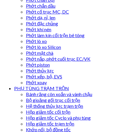
Phớt chắn dầu
Phớt cổ trục MC, DC
Phớt dạ, nỉ, len
Phớt đặc chủng
Phớt khí nén
Phớt làm kín cối trộn bê tông
Phớt lò xo
Phớt lò xo Silicon
Phớt mặt chà
Phớt nắp, phớt cuối trục EC/VK
Phớt piston
Phớt thủy lực
Phớt xếp, bộ, EVS
Phớt xoay
PHỤ TÙNG TRẠM TRỘN
Bánh răng côn xoắn và vành chậu
Bộ gioăng gối trục cối trộn
Hệ thống thủy lực trạm trộn
Hộp giảm tốc cối trộn
Hộp giảm tốc Cyclo và phụ tùng
Hộp giảm tốc trạm trộn
Khớp nối, bộ đồng tốc