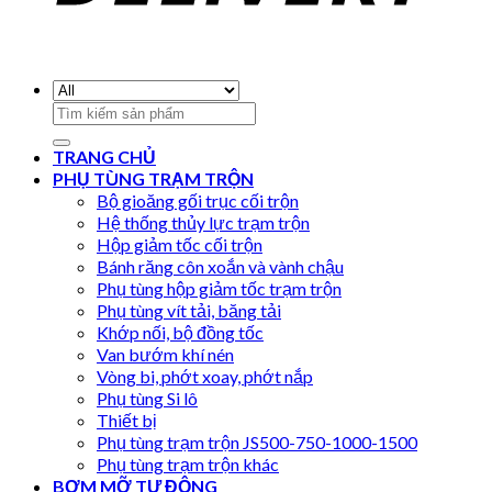
Search
for:
TRANG CHỦ
PHỤ TÙNG TRẠM TRỘN
Bộ gioăng gối trục cối trộn
Hệ thống thủy lực trạm trộn
Hộp giảm tốc cối trộn
Bánh răng côn xoắn và vành chậu
Phụ tùng hộp giảm tốc trạm trộn
Phụ tùng vít tải, băng tải
Khớp nối, bộ đồng tốc
Van bướm khí nén
Vòng bi, phớt xoay, phớt nắp
Phụ tùng Si lô
Thiết bị
Phụ tùng trạm trộn JS500-750-1000-1500
Phụ tùng trạm trộn khác
BƠM MỠ TỰ ĐỘNG