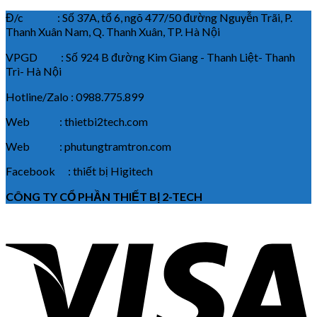
Đ/c : Số 37A, tổ 6, ngõ 477/50 đường Nguyễn Trãi, P.
Thanh Xuân Nam, Q. Thanh Xuân, TP. Hà Nội
VPGD : Số 924 B đường Kim Giang - Thanh Liệt- Thanh
Trì- Hà Nội
Hotline/Zalo : 0988.775.899
Web : thietbi2tech.com
Web : phutungtramtron.com
Facebook : thiết bị Higitech
CÔNG TY CỔ PHẦN THIẾT BỊ 2-TECH