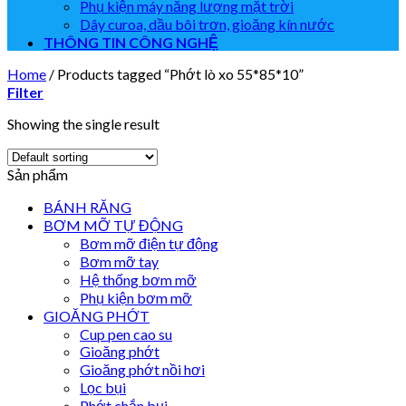
Phụ kiện máy năng lượng mặt trời
Dây curoa, dầu bôi trơn, gioăng kín nước
THÔNG TIN CÔNG NGHỆ
Home
/
Products tagged “Phớt lò xo 55*85*10”
Filter
Showing the single result
Sản phẩm
BÁNH RĂNG
BƠM MỠ TỰ ĐỘNG
Bơm mỡ điện tự động
Bơm mỡ tay
Hệ thống bơm mỡ
Phụ kiện bơm mỡ
GIOĂNG PHỚT
Cup pen cao su
Gioăng phớt
Gioăng phớt nồi hơi
Lọc bụi
Phớt chắn bụi