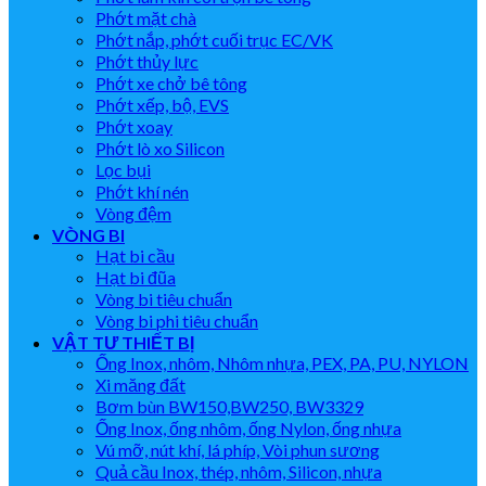
Phớt mặt chà
Phớt nắp, phớt cuối trục EC/VK
Phớt thủy lực
Phớt xe chở bê tông
Phớt xếp, bộ, EVS
Phớt xoay
Phớt lò xo Silicon
Lọc bụi
Phớt khí nén
Vòng đệm
VÒNG BI
Hạt bi cầu
Hạt bi đũa
Vòng bi tiêu chuẩn
Vòng bi phi tiêu chuẩn
VẬT TƯ THIẾT BỊ
Ống Inox, nhôm, Nhôm nhựa, PEX, PA, PU, NYLON
Xi măng đất
Bơm bùn BW150,BW250, BW3329
Ống Inox, ống nhôm, ống Nylon, ống nhựa
Vú mỡ, nút khí, lá phíp, Vòi phun sương
Quả cầu Inox, thép, nhôm, Silicon, nhựa