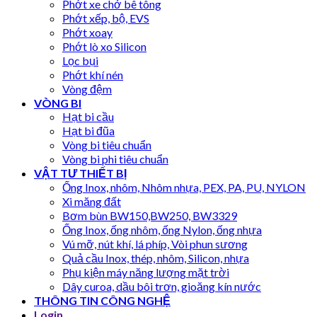
Phớt xe chở bê tông
Phớt xếp, bộ, EVS
Phớt xoay
Phớt lò xo Silicon
Lọc bụi
Phớt khí nén
Vòng đệm
VÒNG BI
Hạt bi cầu
Hạt bi đũa
Vòng bi tiêu chuẩn
Vòng bi phi tiêu chuẩn
VẬT TƯ THIẾT BỊ
Ống Inox, nhôm, Nhôm nhựa, PEX, PA, PU, NYLON
Xi măng đất
Bơm bùn BW150,BW250, BW3329
Ống Inox, ống nhôm, ống Nylon, ống nhựa
Vú mỡ, nút khí, lá phíp, Vòi phun sương
Quả cầu Inox, thép, nhôm, Silicon, nhựa
Phụ kiện máy năng lượng mặt trời
Dây curoa, dầu bôi trơn, gioăng kín nước
THÔNG TIN CÔNG NGHỆ
Login