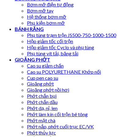
Bơm mỡ điện tự động
Bơm mỡ tay
Hệ thống bơm mỡ
Phụ kiện bơm mỡ
BÁNH RĂNG
Phụ tùng trạm trộn JS500-750-1000-1500
Hộp giảm tốc cối trộn
Hộp giảm tốc Cyclo và phụ tùng
Phụ tùng vít tải, băng tải
GIOĂNG PHỚT
Cao su giảm chấn
Cao su POLYURETHANE Khớp nối
Cup pen cao su
Gioăng phớt
Gioăng phớt nồi hơi
Phớt chắn bụi
Phớt chắn dầu
Phớt dạ, nỉ, len
Phớt làm kín cối trộn bê tông
Phớt mặt chà
Phớt nắp, phớt cuối trục EC/VK
Phớt thủy lực