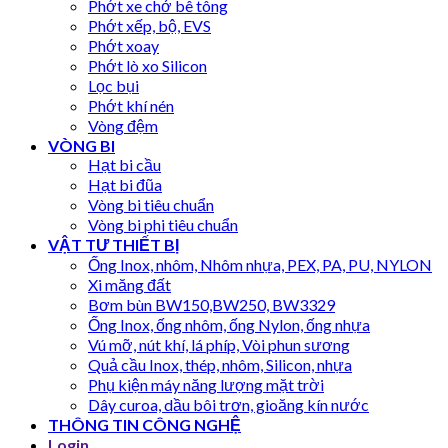
Phớt xe chở bê tông
Phớt xếp, bộ, EVS
Phớt xoay
Phớt lò xo Silicon
Lọc bụi
Phớt khí nén
Vòng đệm
VÒNG BI
Hạt bi cầu
Hạt bi đũa
Vòng bi tiêu chuẩn
Vòng bi phi tiêu chuẩn
VẬT TƯ THIẾT BỊ
Ống Inox, nhôm, Nhôm nhựa, PEX, PA, PU, NYLON
Xi măng đất
Bơm bùn BW150,BW250, BW3329
Ống Inox, ống nhôm, ống Nylon, ống nhựa
Vú mỡ, nút khí, lá phíp, Vòi phun sương
Quả cầu Inox, thép, nhôm, Silicon, nhựa
Phụ kiện máy năng lượng mặt trời
Dây curoa, dầu bôi trơn, gioăng kín nước
THÔNG TIN CÔNG NGHỆ
Login