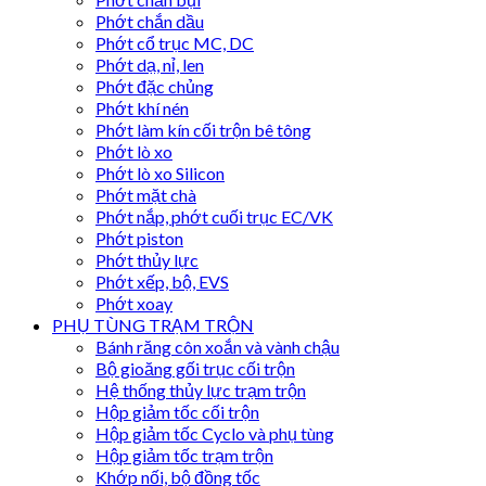
Phớt chắn dầu
Phớt cổ trục MC, DC
Phớt dạ, nỉ, len
Phớt đặc chủng
Phớt khí nén
Phớt làm kín cối trộn bê tông
Phớt lò xo
Phớt lò xo Silicon
Phớt mặt chà
Phớt nắp, phớt cuối trục EC/VK
Phớt piston
Phớt thủy lực
Phớt xếp, bộ, EVS
Phớt xoay
PHỤ TÙNG TRẠM TRỘN
Bánh răng côn xoắn và vành chậu
Bộ gioăng gối trục cối trộn
Hệ thống thủy lực trạm trộn
Hộp giảm tốc cối trộn
Hộp giảm tốc Cyclo và phụ tùng
Hộp giảm tốc trạm trộn
Khớp nối, bộ đồng tốc