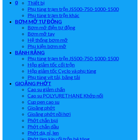
0
Thiết bị
Phụ tùng trạm trộn JS500-750-1000-1500
Phụ tùng trạm trộn khác
BƠM MỠ TỰ ĐỘNG
Bơm mỡ điện tự động
Bơm mỡ tay
Hệ thống bơm mỡ
Phụ kiện bơm mỡ
BÁNH RĂNG
Phụ tùng trạm trộn JS500-750-1000-1500
Hộp giảm tốc cối trộn
Hộp giảm tốc Cyclo và phụ tùng
Phụ tùng vít tải, băng tải
GIOĂNG PHỚT
Cao su giảm chấn
Cao su POLYURETHANE Khớp nối
Cup pen cao su
Gioăng phớt
Gioăng phớt nồi hơi
Phớt chắn bụi
Phớt chắn dầu
Phớt dạ, nỉ, len
Phớt làm kín cối trộn bê tông