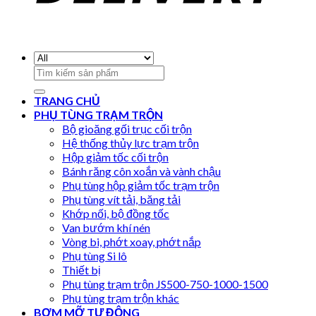
Search
for:
TRANG CHỦ
PHỤ TÙNG TRẠM TRỘN
Bộ gioăng gối trục cối trộn
Hệ thống thủy lực trạm trộn
Hộp giảm tốc cối trộn
Bánh răng côn xoắn và vành chậu
Phụ tùng hộp giảm tốc trạm trộn
Phụ tùng vít tải, băng tải
Khớp nối, bộ đồng tốc
Van bướm khí nén
Vòng bi, phớt xoay, phớt nắp
Phụ tùng Si lô
Thiết bị
Phụ tùng trạm trộn JS500-750-1000-1500
Phụ tùng trạm trộn khác
BƠM MỠ TỰ ĐỘNG