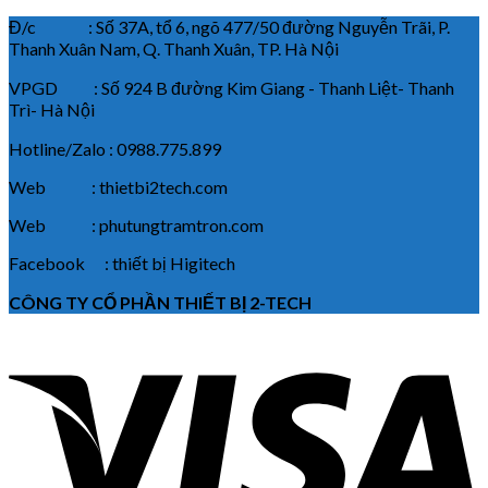
Đ/c : Số 37A, tổ 6, ngõ 477/50 đường Nguyễn Trãi, P.
Thanh Xuân Nam, Q. Thanh Xuân, TP. Hà Nội
VPGD : Số 924 B đường Kim Giang - Thanh Liệt- Thanh
Trì- Hà Nội
Hotline/Zalo : 0988.775.899
Web : thietbi2tech.com
Web : phutungtramtron.com
Facebook : thiết bị Higitech
CÔNG TY CỔ PHẦN THIẾT BỊ 2-TECH