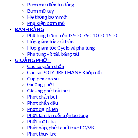
Bơm mỡ điện tự động
Bơm mỡ tay
Hệ thống bơm mỡ
Phụ kiện bơm mỡ
BÁNH RĂNG
Phụ tùng trạm trộn JS500-750-1000-1500
Hộp giảm tốc cối trộn
Hộp giảm tốc Cyclo và phụ tùng
Phụ tùng vít tải, băng tải
GIOĂNG PHỚT
Cao su giảm chấn
Cao su POLYURETHANE Khớp nối
Cup pen cao su
Gioăng phớt
Gioăng phớt nồi hơi
Phớt chắn bụi
Phớt chắn dầu
Phớt dạ, nỉ, len
Phớt làm kín cối trộn bê tông
Phớt mặt chà
Phớt nắp, phớt cuối trục EC/VK
Phớt thủy lực