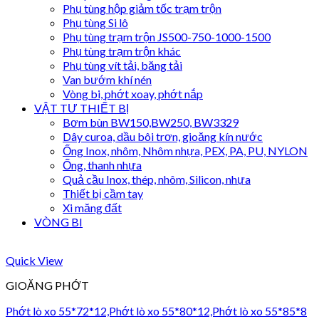
Phụ tùng hộp giảm tốc trạm trộn
Phụ tùng Si lô
Phụ tùng trạm trộn JS500-750-1000-1500
Phụ tùng trạm trộn khác
Phụ tùng vít tải, băng tải
Van bướm khí nén
Vòng bi, phớt xoay, phớt nắp
VẬT TƯ THIẾT BỊ
Bơm bùn BW150,BW250, BW3329
Dây curoa, dầu bôi trơn, gioăng kín nước
Ống Inox, nhôm, Nhôm nhựa, PEX, PA, PU, NYLON
Ống, thanh nhựa
Quả cầu Inox, thép, nhôm, Silicon, nhựa
Thiết bị cầm tay
Xi măng đất
VÒNG BI
Quick View
GIOĂNG PHỚT
Phớt lò xo 55*72*12,Phớt lò xo 55*80*12,Phớt lò xo 55*85*8