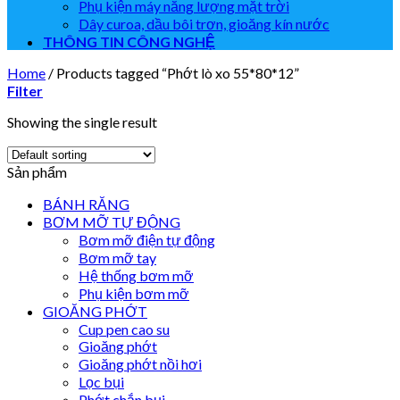
Phụ kiện máy năng lượng mặt trời
Dây curoa, dầu bôi trơn, gioăng kín nước
THÔNG TIN CÔNG NGHỆ
Home
/
Products tagged “Phớt lò xo 55*80*12”
Filter
Showing the single result
Sản phẩm
BÁNH RĂNG
BƠM MỠ TỰ ĐỘNG
Bơm mỡ điện tự động
Bơm mỡ tay
Hệ thống bơm mỡ
Phụ kiện bơm mỡ
GIOĂNG PHỚT
Cup pen cao su
Gioăng phớt
Gioăng phớt nồi hơi
Lọc bụi
Phớt chắn bụi