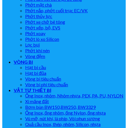
Phớt mặt chà
Phớt nắp, phớt cuối trục EC/VK
Phớt thủy lực
Phớt xe chở bê tông
Phớt xếp, bộ, EVS
Phớt xoay
Phớt lò xo Silicon
Lọc bụi
Phớt khí nén
Vòng đệm
VÒNG BI
Hạt bi cầu
Hạt bi đũa
Vòng bi tiêu chuẩn
Vòng bi phi tiêu chuẩn
VẬT TƯ THIẾT BỊ
Ống Inox, nhôm, Nhôm nhựa, PEX, PA, PU, NYLON
Xi măng đất
Bơm bùn BW150,BW250, BW3329
Ống Inox, ống nhôm, ống Nylon, ống nhựa
Vú mỡ, nút khí, lá phíp, Vòi phun sương
Quả cầu Inox, thép, nhôm, Silicon, nhựa